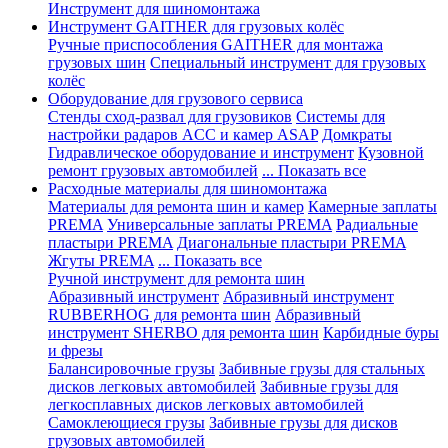
Инструмент для шиномонтажа
Инструмент GAITHER для грузовых колёс
Ручные приспособления GAITHER для монтажа
грузовых шин
Специальный инструмент для грузовых
колёс
Оборудование для грузового сервиса
Стенды сход-развал для грузовиков
Системы для
настройки радаров ACC и камер ASAP
Домкраты
Гидравлическое оборудование и инструмент
Кузовной
ремонт грузовых автомобилей
... Показать все
Расходные материалы для шиномонтажа
Материалы для ремонта шин и камер
Камерные заплаты
PREMA
Универсальные заплаты PREMA
Радиальные
пластыри PREMA
Диагональные пластыри PREMA
Жгуты PREMA
... Показать все
Ручной инструмент для ремонта шин
Абразивный инструмент
Абразивный инструмент
RUBBERHOG для ремонта шин
Абразивный
инструмент SHERBO для ремонта шин
Карбидные буры
и фрезы
Балансировочные грузы
Забивные грузы для стальных
дисков легковых автомобилей
Забивные грузы для
легкосплавных дисков легковых автомобилей
Самоклеющиеся грузы
Забивные грузы для дисков
грузовых автомобилей