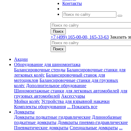
Контакты
+7 (499) 165-00-00, 165-33-63
Заказать з
Акции
Оборудование для шиномонтажа
Балансировочные стенды
Балансировочные станки для
легковых колёс
Балансировочный станок для
мотоциклов
Балансировочные станки для грузовых
колёс
Дополнительное обрудование
Шиномонтажные станки
для легковых автомобилей
для
грузовых автомобилей
Аксессуары
Мойки колёс
Устройства для взрывной накачки
Комплекты оборудования
... Показать все
Домкраты
Домкраты подкатные гидравлические
Длиннобазные
подкатные домкраты
Домкраты пневмо-гидравлические
Пневматические домкраты
Специальные домкраты
...