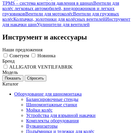
TPMS – система контроля давления в шинах
Вентили для
колёс легковых автомобилей, внедорожников и легких
грузовиков
Вентили для мотоколёс
Вентили для грузовых
колёс
Колпачки, золотники для колёсных вентилей
Инструмент
для накачки шин
Удлинители для вентилей
Инструмент и аксессуары
Наши предложения
Советуем
Новинка
Бренд
ALLIGATOR VENTILFABRIK
Модель
Каталог
Оборудование для шиномонтажа
Балансировочные стенды
Шиномонтажные станки
Мойки колёс
Устройства для взрывной накачки
Комплекты оборудования
Вулканизаторы
Подъёмники и тележки для колёс