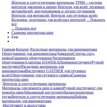
Вентили и сопутствующие материалы
TPMS – система
контроля давления в шинах
Вентили для колёс легковых
автомобилей, внедорожников и легких грузовиков
Вентили для мотоколёс
Вентили для грузовых колёс
Колпачки, золотники для колёсных вентилей
... Показать
все
... Показать все
Сканеры протектора шин
Еще
Главная
-
Каталог
-
Расходные материалы для шиномонтажа
Оборудование для шиномонтажа
Домкраты
Стенды сход-
развал
Гаражное оборудование
Дископравное
оборудование
Адаптеры HAWEKA
Пневмоинструмент
Ручной
инструмент
Расходные материалы для
шиномонтажа
Инструмент GAITHER для грузовых
колёс
Оборудование для грузового сервиса
Сканеры
протектора шин
-
Вентили и сопутствующие материалы
Материалы для ремонта шин и камер
Ручной инструмент для
ремонта шин
Абразивный инструмент
Балансировочные
грузы
Вентили и сопутствующие материалы
Наборы
материалов для шиномонтажа
-
Инструмент и аксессуары