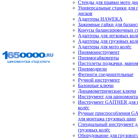
Стенды для правки мото ди
Универсальные станки для 
дисков
Адаптеры HAWEKA
Зажимные гайки для балан
Конусы балансировочных с
Адаптеры для легковых кол
Адаптеры для грузовых кол
Адаптеры для мото колёс
Пневмоинструмент
Пневмогайковерты
Пистолеты подкачки, мано
Пневмодрели
Фитинги соединительные
Ручной инструмент
Балонные ключи
Динамометрические ключи
Инструмент для шиномонт
Инструмент GAITHER для 
колёс
Ручные приспособления G
для монтажа грузовых шин
Специальный инструмент д
грузовых колёс
Оборудование для грузового