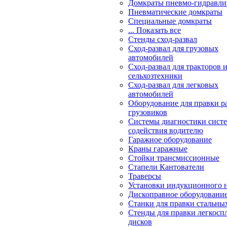
Домкраты пневмо-гидравли
Пневматические домкраты
Специальные домкраты
... Показать все
Стенды сход-развал
Сход-развал для грузовых
автомобилей
Сход-развал для тракторов 
сельхозтехники
Сход-развал для легковых
автомобилей
Оборудование для правки р
грузовиков
Системы диагностики сис
содействия водителю
Гаражное оборудование
Краны гаражные
Стойки трансмиссионные
Стапели Кантователи
Траверсы
Установки индукционного 
Дископравное оборудовани
Станки для правки стальны
Стенды для правки легкосп
дисков