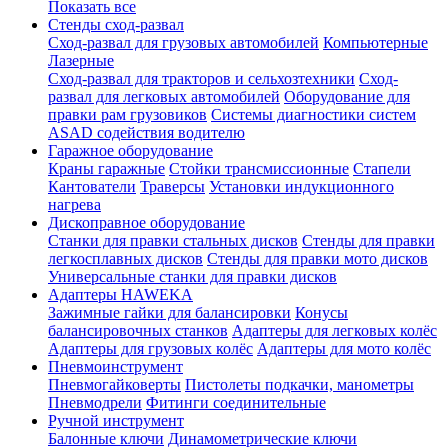
Показать все
Стенды сход-развал
Сход-развал для грузовых автомобилей
Компьютерные
Лазерные
Сход-развал для тракторов и сельхозтехники
Сход-
развал для легковых автомобилей
Оборудование для
правки рам грузовиков
Системы диагностики систем
ASAD содействия водителю
Гаражное оборудование
Краны гаражные
Стойки трансмиссионные
Стапели
Кантователи
Траверсы
Установки индукционного
нагрева
Дископравное оборудование
Станки для правки стальных дисков
Стенды для правки
легкосплавных дисков
Стенды для правки мото дисков
Универсальные станки для правки дисков
Адаптеры HAWEKA
Зажимные гайки для балансировки
Конусы
балансировочных станков
Адаптеры для легковых колёс
Адаптеры для грузовых колёс
Адаптеры для мото колёс
Пневмоинструмент
Пневмогайковерты
Пистолеты подкачки, манометры
Пневмодрели
Фитинги соединительные
Ручной инструмент
Балонные ключи
Динамометрические ключи