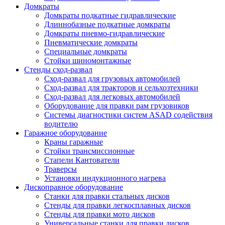
Домкраты
Домкраты подкатные гидравлические
Длиннобазные подкатные домкраты
Домкраты пневмо-гидравлические
Пневматические домкраты
Специальные домкраты
Стойки шиномонтажные
Стенды сход-развал
Сход-развал для грузовых автомобилей
Сход-развал для тракторов и сельхозтехники
Сход-развал для легковых автомобилей
Оборудование для правки рам грузовиков
Системы диагностики систем ASAD содействия
водителю
Гаражное оборудование
Краны гаражные
Стойки трансмиссионные
Стапели Кантователи
Траверсы
Установки индукционного нагрева
Дископравное оборудование
Станки для правки стальных дисков
Стенды для правки легкосплавных дисков
Стенды для правки мото дисков
Универсальные станки для правки дисков