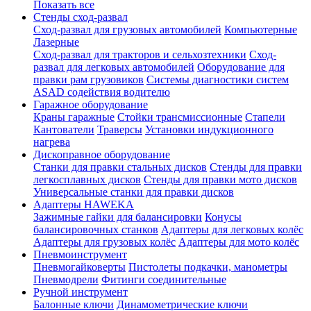
Показать все
Стенды сход-развал
Сход-развал для грузовых автомобилей
Компьютерные
Лазерные
Сход-развал для тракторов и сельхозтехники
Сход-
развал для легковых автомобилей
Оборудование для
правки рам грузовиков
Системы диагностики систем
ASAD содействия водителю
Гаражное оборудование
Краны гаражные
Стойки трансмиссионные
Стапели
Кантователи
Траверсы
Установки индукционного
нагрева
Дископравное оборудование
Станки для правки стальных дисков
Стенды для правки
легкосплавных дисков
Стенды для правки мото дисков
Универсальные станки для правки дисков
Адаптеры HAWEKA
Зажимные гайки для балансировки
Конусы
балансировочных станков
Адаптеры для легковых колёс
Адаптеры для грузовых колёс
Адаптеры для мото колёс
Пневмоинструмент
Пневмогайковерты
Пистолеты подкачки, манометры
Пневмодрели
Фитинги соединительные
Ручной инструмент
Балонные ключи
Динамометрические ключи