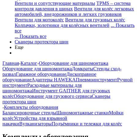
Вентили и сопутствующие материалы
TPMS – система
контроля давления в шинах
Вентили для колёс легковых
автомобилей, внедорожников и легких грузовиков
Вентили для мотоколёс
Вентили для грузовых колёс
Колпачки, золотники для колёсных вентилей
... Показать
все
... Показать все
Сканеры протектора шин
Еще
Главная
-
Каталог
-
Оборудование для шиномонтажа
Оборудование для шиномонтажа
Домкраты
Стенды сход-
развал
Гаражное оборудование
Дископравное
оборудование
Адаптеры HAWEKA
Пневмоинструмент
Ручной
инструмент
Расходные материалы для
шиномонтажа
Инструмент GAITHER для грузовых
колёс
Оборудование для грузового сервиса
Сканеры
протектора шин
-
Комплекты оборудования
Балансировочные стенды
Шиномонтажные станки
Мойки
колёс
Устройства для взрывной
накачки
Вулканизаторы
Подъёмники и тележки для колёс
Комплекты оборудования