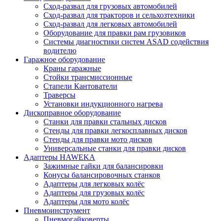
Сход-развал для грузовых автомобилей
Сход-развал для тракторов и сельхозтехники
Сход-развал для легковых автомобилей
Оборудование для правки рам грузовиков
Системы диагностики систем ASAD содействия
водителю
Гаражное оборудование
Краны гаражные
Стойки трансмиссионные
Стапели Кантователи
Траверсы
Установки индукционного нагрева
Дископравное оборудование
Станки для правки стальных дисков
Стенды для правки легкосплавных дисков
Стенды для правки мото дисков
Универсальные станки для правки дисков
Адаптеры HAWEKA
Зажимные гайки для балансировки
Конусы балансировочных станков
Адаптеры для легковых колёс
Адаптеры для грузовых колёс
Адаптеры для мото колёс
Пневмоинструмент
Пневмогайковерты