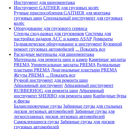
Инструмент для шиномонтажа
Инструмент GAITHER для грузовых колёс
Ручные приспособления GAITHER для монтажа
грузовых шин
Специальный инструмент для грузовых
колёс
Оборудование для грузового сервиса
Стенды сход-развал для грузовиков
Системы для
настройки радаров ACC и камер ASAP
Домкраты
Гидравлическое оборудование и инструмент
Кузовной
ремонт грузовых автомобилей
... Показать все
Расходные материалы для шиномонтажа
Материалы для ремонта шин и камер
Камерные заплаты
PREMA
Универсальные заплаты PREMA
Радиальные
пластыри PREMA
Диагональные пластыри PREMA
Жгуты PREMA
... Показать все
Ручной инструмент для ремонта шин
Абразивный инструмент
Абразивный инструмент
RUBBERHOG для ремонта шин
Абразивный
инструмент SHERBO для ремонта шин
Карбидные буры
и фрезы
Балансировочные грузы
Забивные грузы для стальных
дисков легковых автомобилей
Забивные грузы для
легкосплавных дисков легковых автомобилей
Самоклеющиеся грузы
Забивные грузы для дисков
грузовых автомобилей