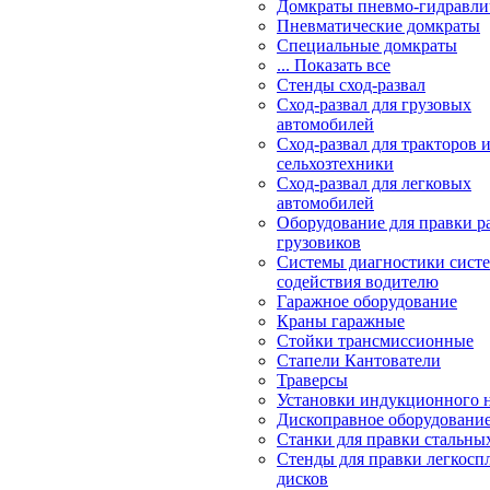
Домкраты пневмо-гидравли
Пневматические домкраты
Специальные домкраты
... Показать все
Стенды сход-развал
Сход-развал для грузовых
автомобилей
Сход-развал для тракторов 
сельхозтехники
Сход-развал для легковых
автомобилей
Оборудование для правки р
грузовиков
Системы диагностики сис
содействия водителю
Гаражное оборудование
Краны гаражные
Стойки трансмиссионные
Стапели Кантователи
Траверсы
Установки индукционного 
Дископравное оборудовани
Станки для правки стальны
Стенды для правки легкосп
дисков