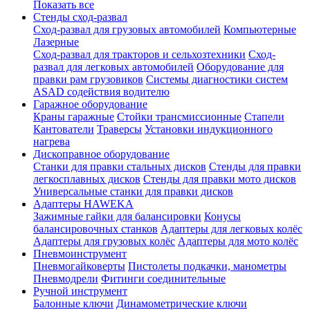
Показать все
Стенды сход-развал
Сход-развал для грузовых автомобилей
Компьютерные
Лазерные
Сход-развал для тракторов и сельхозтехники
Сход-
развал для легковых автомобилей
Оборудование для
правки рам грузовиков
Системы диагностики систем
ASAD содействия водителю
Гаражное оборудование
Краны гаражные
Стойки трансмиссионные
Стапели
Кантователи
Траверсы
Установки индукционного
нагрева
Дископравное оборудование
Станки для правки стальных дисков
Стенды для правки
легкосплавных дисков
Стенды для правки мото дисков
Универсальные станки для правки дисков
Адаптеры HAWEKA
Зажимные гайки для балансировки
Конусы
балансировочных станков
Адаптеры для легковых колёс
Адаптеры для грузовых колёс
Адаптеры для мото колёс
Пневмоинструмент
Пневмогайковерты
Пистолеты подкачки, манометры
Пневмодрели
Фитинги соединительные
Ручной инструмент
Балонные ключи
Динамометрические ключи