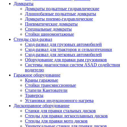
Домкраты
Домкраты подкатные гидравлические
Длиннобазные подкатные домкраты
Домкраты пневмо-гидравлические
Пневматические домкраты
Специальные домкраты
Стойки шиномонтажные
Стенды сход-развал
Сход-развал для грузовых автомобилей
Сход-развал для тракторов и сельхозтехники
Сход-развал для легковых автомобилей
Оборудование для правки рам грузовиков
Системы диагностики систем ASAD содействия
водителю
Гаражное оборудование
Краны гаражные
Стойки трансмиссионные
Стапели Кантователи
Траверсы
Установки индукционного нагрева
Дископравное оборудование
Станки для правки стальных дисков
Стенды для правки легкосплавных дисков
Стенды для правки мото дисков
Универсальные станки для правки дисков