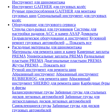
Инструмент для шиномонтажа
Инструмент GAITHER для грузовых колёс
Ручные приспособления GAITHER для монтажа
грузовых шин
Специальный инструмент для грузовых
колёс
Оборудование для грузового сервиса
Стенды сход-развал для грузовиков
Системы для
настройки радаров ACC и камер ASAP
Домкраты
Гидравлическое оборудование и инструмент
Кузовной
ремонт грузовых автомобилей
... Показать все
Расходные материалы для шиномонтажа
Материалы для ремонта шин и камер
Камерные заплаты
PREMA
Универсальные заплаты PREMA
Радиальные
пластыри PREMA
Диагональные пластыри PREMA
Жгуты PREMA
... Показать все
Ручной инструмент для ремонта шин
Абразивный инструмент
Абразивный инструмент
RUBBERHOG для ремонта шин
Абразивный
инструмент SHERBO для ремонта шин
Карбидные буры
и фрезы
Балансировочные грузы
Забивные грузы для стальных
дисков легковых автомобилей
Забивные грузы для
легкосплавных дисков легковых автомобилей
Самоклеющиеся грузы
Забивные грузы для дисков
грузовых автомобилей