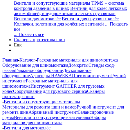
Вентили и сопутствующие материалы
TPMS – система
контроля давления в шинах
Вентили для колёс легковых
автомобилей, внедорожников и легких грузовиков
Вентили для мотоколёс
Вентили для грузовых колёс
Колпачки, золотники для колёсных вентилей
... Показать
все
... Показать все
Сканеры протектора шин
Еще
Главная
-
Каталог
-
Расходные материалы для шиномонтажа
Оборудование для шиномонтажа
Домкраты
Стенды сход-
развал
Гаражное оборудование
Дископравное
оборудование
Адаптеры HAWEKA
Пневмоинструмент
Ручной
инструмент
Расходные материалы для
шиномонтажа
Инструмент GAITHER для грузовых
колёс
Оборудование для грузового сервиса
Сканеры
протектора шин
-
Вентили и сопутствующие материалы
Материалы для ремонта шин и камер
Ручной инструмент для
ремонта шин
Абразивный инструмент
Балансировочные
грузы
Вентили и сопутствующие материалы
Наборы
материалов для шиномонтажа
-
Вентили для мотоколёс