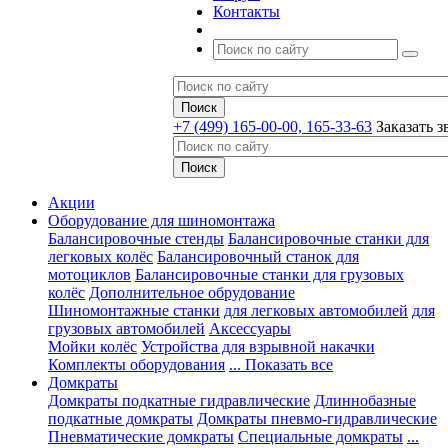
Контакты
+7 (499) 165-00-00, 165-33-63
Заказать з
Акции
Оборудование для шиномонтажа
Балансировочные стенды
Балансировочные станки для
легковых колёс
Балансировочный станок для
мотоциклов
Балансировочные станки для грузовых
колёс
Дополнительное обрудование
Шиномонтажные станки
для легковых автомобилей
для
грузовых автомобилей
Аксессуары
Мойки колёс
Устройства для взрывной накачки
Комплекты оборудования
... Показать все
Домкраты
Домкраты подкатные гидравлические
Длиннобазные
подкатные домкраты
Домкраты пневмо-гидравлические
Пневматические домкраты
Специальные домкраты
...