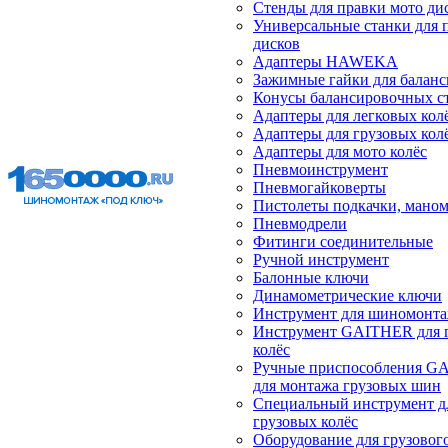
Стенды для правки мото ди
Универсальные станки для 
дисков
Адаптеры HAWEKA
Зажимные гайки для балан
Конусы балансировочных с
Адаптеры для легковых кол
Адаптеры для грузовых кол
Адаптеры для мото колёс
Пневмоинструмент
Пневмогайковерты
Пистолеты подкачки, мано
Пневмодрели
Фитинги соединительные
Ручной инструмент
Балонные ключи
Динамометрические ключи
Инструмент для шиномонт
Инструмент GAITHER для 
колёс
Ручные приспособления G
для монтажа грузовых шин
Специальный инструмент д
грузовых колёс
Оборудование для грузового