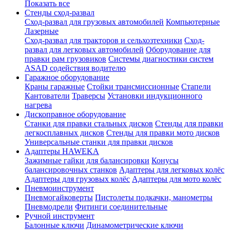
Показать все
Стенды сход-развал
Сход-развал для грузовых автомобилей
Компьютерные
Лазерные
Сход-развал для тракторов и сельхозтехники
Сход-
развал для легковых автомобилей
Оборудование для
правки рам грузовиков
Системы диагностики систем
ASAD содействия водителю
Гаражное оборудование
Краны гаражные
Стойки трансмиссионные
Стапели
Кантователи
Траверсы
Установки индукционного
нагрева
Дископравное оборудование
Станки для правки стальных дисков
Стенды для правки
легкосплавных дисков
Стенды для правки мото дисков
Универсальные станки для правки дисков
Адаптеры HAWEKA
Зажимные гайки для балансировки
Конусы
балансировочных станков
Адаптеры для легковых колёс
Адаптеры для грузовых колёс
Адаптеры для мото колёс
Пневмоинструмент
Пневмогайковерты
Пистолеты подкачки, манометры
Пневмодрели
Фитинги соединительные
Ручной инструмент
Балонные ключи
Динамометрические ключи