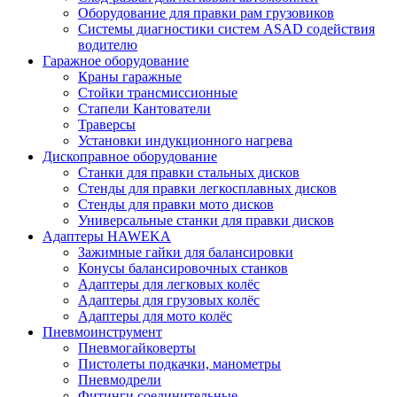
Оборудование для правки рам грузовиков
Системы диагностики систем ASAD содействия
водителю
Гаражное оборудование
Краны гаражные
Стойки трансмиссионные
Стапели Кантователи
Траверсы
Установки индукционного нагрева
Дископравное оборудование
Станки для правки стальных дисков
Стенды для правки легкосплавных дисков
Стенды для правки мото дисков
Универсальные станки для правки дисков
Адаптеры HAWEKA
Зажимные гайки для балансировки
Конусы балансировочных станков
Адаптеры для легковых колёс
Адаптеры для грузовых колёс
Адаптеры для мото колёс
Пневмоинструмент
Пневмогайковерты
Пистолеты подкачки, манометры
Пневмодрели
Фитинги соединительные