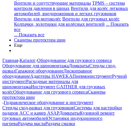
Вентили и сопутствующие материалы
TPMS – система
контроля давления в шинах
Вентили для колёс легковых
автомобилей, внедорожников и легких грузовиков
Вентили для мотоколёс
Вентили для грузовых колёс
Колпачки, золотники для колёсных вентилей
... Показать
все
... Показать все
Сканеры протектора шин
Еще
Главная
-
Каталог
-
Оборудование для грузового сервиса
Оборудование для шиномонтажа
Домкраты
Стенды сход-
развал
Гаражное оборудование
Дископравное
оборудование
Адаптеры HAWEKA
Пневмоинструмент
Ручной
инструмент
Расходные материалы для
шиномонтажа
Инструмент GAITHER для грузовых
колёс
Оборудование для грузового сервиса
Сканеры
протектора шин
-
Гидравлическое оборудование и инструмент
Стенды сход-развал для грузовиков
Системы для настройки
радаров ACC и камер ASAP
Домкраты
Кузовной ремонт
грузовых автомобилей
Установки индукционного
нагрева
Раздача масла
Раздача смазки