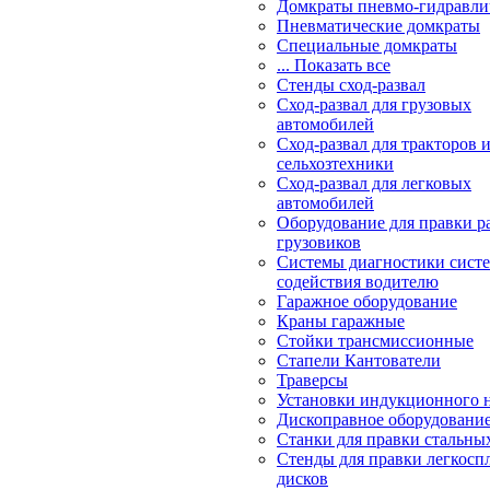
Домкраты пневмо-гидравли
Пневматические домкраты
Специальные домкраты
... Показать все
Стенды сход-развал
Сход-развал для грузовых
автомобилей
Сход-развал для тракторов 
сельхозтехники
Сход-развал для легковых
автомобилей
Оборудование для правки р
грузовиков
Системы диагностики сис
содействия водителю
Гаражное оборудование
Краны гаражные
Стойки трансмиссионные
Стапели Кантователи
Траверсы
Установки индукционного 
Дископравное оборудовани
Станки для правки стальны
Стенды для правки легкосп
дисков