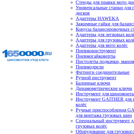
Стенды для правки мото ди
Универсальные станки для 
дисков
Адаптеры HAWEKA
Зажимные гайки для балан
Конусы балансировочных с
Адаптеры для легковых кол
Адаптеры для грузовых кол
Адаптеры для мото колёс
Пневмоинструмент
Пневмогайковерты
Пистолеты подкачки, мано
Пневмодрели
Фитинги соединительные
Ручной инструмент
Балонные ключи
Динамометрические ключи
Инструмент для шиномонт
Инструмент GAITHER для 
колёс
Ручные приспособления G
для монтажа грузовых шин
Специальный инструмент д
грузовых колёс
Оборудование для грузового