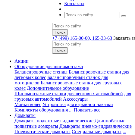
Контакты
+7 (499) 165-00-00, 165-33-63
Заказать з
Акции
Оборудование для шиномонтажа
Балансировочные стенды
Балансировочные станки для
легковых колёс
Балансировочный станок для
мотоциклов
Балансировочные станки для грузовых
колёс
Дополнительное обрудование
Шиномонтажные станки
для легковых автомобилей
для
грузовых автомобилей
Аксессуары
Мойки колёс
Устройства для взрывной накачки
Комплекты оборудования
... Показать все
Домкраты
Домкраты подкатные гидравлические
Длиннобазные
подкатные домкраты
Домкраты пневмо-гидравлические
Пневматические домкраты
Специальные домкраты
...