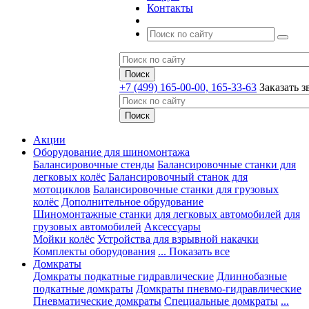
Контакты
+7 (499) 165-00-00, 165-33-63
Заказать з
Акции
Оборудование для шиномонтажа
Балансировочные стенды
Балансировочные станки для
легковых колёс
Балансировочный станок для
мотоциклов
Балансировочные станки для грузовых
колёс
Дополнительное обрудование
Шиномонтажные станки
для легковых автомобилей
для
грузовых автомобилей
Аксессуары
Мойки колёс
Устройства для взрывной накачки
Комплекты оборудования
... Показать все
Домкраты
Домкраты подкатные гидравлические
Длиннобазные
подкатные домкраты
Домкраты пневмо-гидравлические
Пневматические домкраты
Специальные домкраты
...