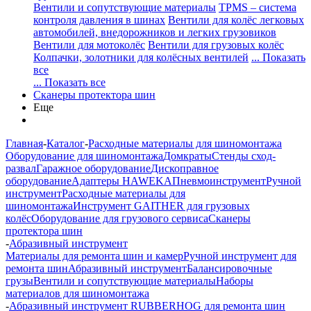
Вентили и сопутствующие материалы
TPMS – система
контроля давления в шинах
Вентили для колёс легковых
автомобилей, внедорожников и легких грузовиков
Вентили для мотоколёс
Вентили для грузовых колёс
Колпачки, золотники для колёсных вентилей
... Показать
все
... Показать все
Сканеры протектора шин
Еще
Главная
-
Каталог
-
Расходные материалы для шиномонтажа
Оборудование для шиномонтажа
Домкраты
Стенды сход-
развал
Гаражное оборудование
Дископравное
оборудование
Адаптеры HAWEKA
Пневмоинструмент
Ручной
инструмент
Расходные материалы для
шиномонтажа
Инструмент GAITHER для грузовых
колёс
Оборудование для грузового сервиса
Сканеры
протектора шин
-
Абразивный инструмент
Материалы для ремонта шин и камер
Ручной инструмент для
ремонта шин
Абразивный инструмент
Балансировочные
грузы
Вентили и сопутствующие материалы
Наборы
материалов для шиномонтажа
-
Абразивный инструмент RUBBERHOG для ремонта шин