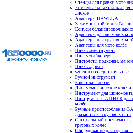
Стенды для правки мото ди
Универсальные станки для 
дисков
Адаптеры HAWEKA
Зажимные гайки для балан
Конусы балансировочных с
Адаптеры для легковых кол
Адаптеры для грузовых кол
Адаптеры для мото колёс
Пневмоинструмент
Пневмогайковерты
Пистолеты подкачки, мано
Пневмодрели
Фитинги соединительные
Ручной инструмент
Балонные ключи
Динамометрические ключи
Инструмент для шиномонт
Инструмент GAITHER для 
колёс
Ручные приспособления G
для монтажа грузовых шин
Специальный инструмент д
грузовых колёс
Оборудование для грузового