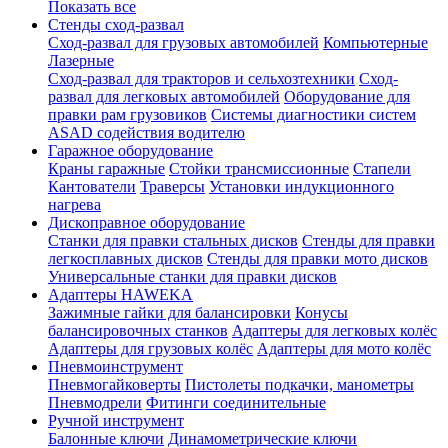
Показать все
Стенды сход-развал
Сход-развал для грузовых автомобилей
Компьютерные
Лазерные
Сход-развал для тракторов и сельхозтехники
Сход-
развал для легковых автомобилей
Оборудование для
правки рам грузовиков
Системы диагностики систем
ASAD содействия водителю
Гаражное оборудование
Краны гаражные
Стойки трансмиссионные
Стапели
Кантователи
Траверсы
Установки индукционного
нагрева
Дископравное оборудование
Станки для правки стальных дисков
Стенды для правки
легкосплавных дисков
Стенды для правки мото дисков
Универсальные станки для правки дисков
Адаптеры HAWEKA
Зажимные гайки для балансировки
Конусы
балансировочных станков
Адаптеры для легковых колёс
Адаптеры для грузовых колёс
Адаптеры для мото колёс
Пневмоинструмент
Пневмогайковерты
Пистолеты подкачки, манометры
Пневмодрели
Фитинги соединительные
Ручной инструмент
Балонные ключи
Динамометрические ключи