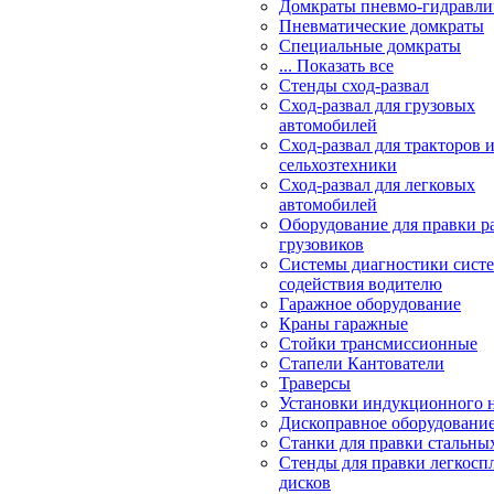
Домкраты пневмо-гидравли
Пневматические домкраты
Специальные домкраты
... Показать все
Стенды сход-развал
Сход-развал для грузовых
автомобилей
Сход-развал для тракторов 
сельхозтехники
Сход-развал для легковых
автомобилей
Оборудование для правки р
грузовиков
Системы диагностики сис
содействия водителю
Гаражное оборудование
Краны гаражные
Стойки трансмиссионные
Стапели Кантователи
Траверсы
Установки индукционного 
Дископравное оборудовани
Станки для правки стальны
Стенды для правки легкосп
дисков