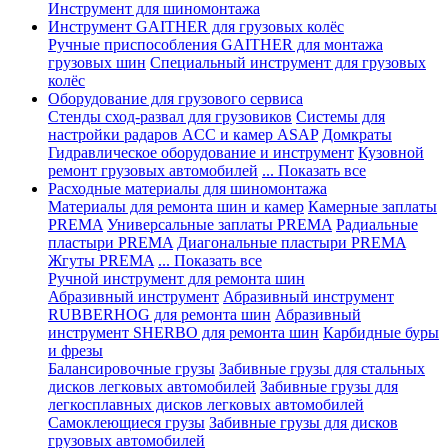
Инструмент для шиномонтажа
Инструмент GAITHER для грузовых колёс
Ручные приспособления GAITHER для монтажа
грузовых шин
Специальный инструмент для грузовых
колёс
Оборудование для грузового сервиса
Стенды сход-развал для грузовиков
Системы для
настройки радаров ACC и камер ASAP
Домкраты
Гидравлическое оборудование и инструмент
Кузовной
ремонт грузовых автомобилей
... Показать все
Расходные материалы для шиномонтажа
Материалы для ремонта шин и камер
Камерные заплаты
PREMA
Универсальные заплаты PREMA
Радиальные
пластыри PREMA
Диагональные пластыри PREMA
Жгуты PREMA
... Показать все
Ручной инструмент для ремонта шин
Абразивный инструмент
Абразивный инструмент
RUBBERHOG для ремонта шин
Абразивный
инструмент SHERBO для ремонта шин
Карбидные буры
и фрезы
Балансировочные грузы
Забивные грузы для стальных
дисков легковых автомобилей
Забивные грузы для
легкосплавных дисков легковых автомобилей
Самоклеющиеся грузы
Забивные грузы для дисков
грузовых автомобилей