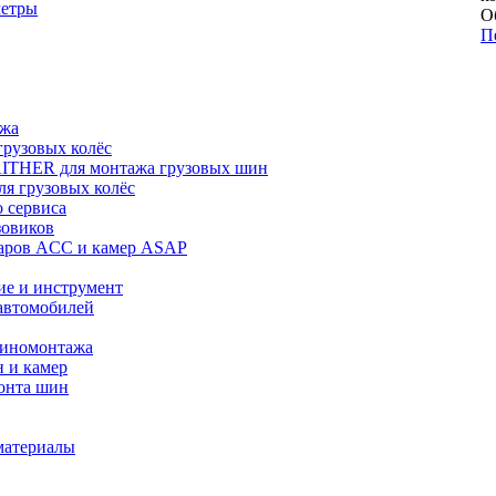
метры
О
П
ажа
рузовых колёс
ITHER для монтажа грузовых шин
я грузовых колёс
 сервиса
зовиков
даров ACC и камер ASAP
ие и инструмент
автомобилей
шиномонтажа
 и камер
онта шин
материалы