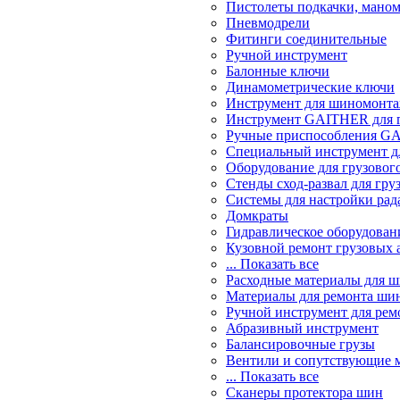
Пистолеты подкачки, мано
Пневмодрели
Фитинги соединительные
Ручной инструмент
Балонные ключи
Динамометрические ключи
Инструмент для шиномонт
Инструмент GAITHER для г
Ручные приспособления GA
Специальный инструмент дл
Оборудование для грузового
Стенды сход-развал для гру
Системы для настройки ра
Домкраты
Гидравлическое оборудован
Кузовной ремонт грузовых 
... Показать все
Расходные материалы для 
Материалы для ремонта шин
Ручной инструмент для рем
Абразивный инструмент
Балансировочные грузы
Вентили и сопутствующие 
... Показать все
Сканеры протектора шин