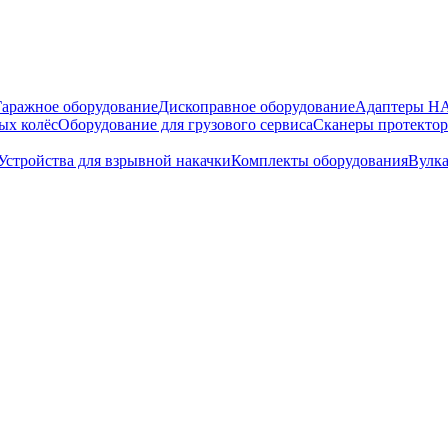
Гаражное оборудование
Дископравное оборудование
Адаптеры 
ых колёс
Оборудование для грузового сервиса
Сканеры протекто
Устройства для взрывной накачки
Комплекты оборудования
Вулк