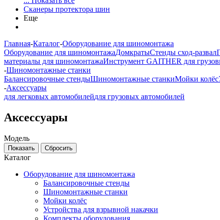
... Показать все
Сканеры протектора шин
Еще
Главная
-
Каталог
-
Оборудование для шиномонтажа
Оборудование для шиномонтажа
Домкраты
Стенды сход-развал
материалы для шиномонтажа
Инструмент GAITHER для грузов
-
Шиномонтажные станки
Балансировочные стенды
Шиномонтажные станки
Мойки колёс
-
Аксессуары
для легковых автомобилей
для грузовых автомобилей
Аксессуары
Модель
Каталог
Оборудование для шиномонтажа
Балансировочные стенды
Шиномонтажные станки
Мойки колёс
Устройства для взрывной накачки
Комплекты оборудования