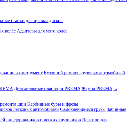
ьные станки для правки дисков
ых колёс
Адаптеры для мото колёс
дование и инструмент
Кузовной ремонт грузовых автомобилей
 PREMA
Диагональные пластыри PREMA
Жгуты PREMA
...
ремонта шин
Карбидные буры и фрезы
дисков легковых автомобилей
Самоклеющиеся грузы
Забивные
лей, внедорожников и легких грузовиков
Вентили для