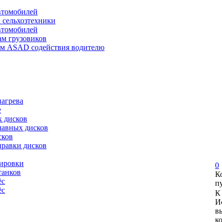
автомобилей
и сельхозтехники
автомобилей
ам грузовиков
ем ASAD содействия водителю
нагрева
е
х дисков
лавных дисков
сков
правки дисков
сировки
0
танков
К
ёс
п
ёс
К
И
в
к