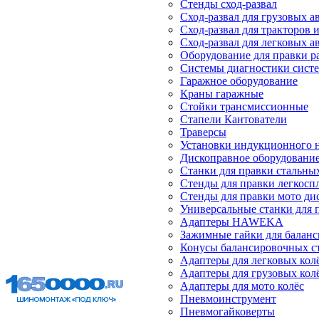
Стенды сход-развал
Сход-развал для грузовых 
Сход-развал для тракторов 
Сход-развал для легковых 
Оборудование для правки р
Системы диагностики сист
Гаражное оборудование
Краны гаражные
Стойки трансмиссионные
Стапели Кантователи
Траверсы
Установки индукционного 
Дископравное оборудовани
Станки для правки стальны
Стенды для правки легкосп
Стенды для правки мото ди
Универсальные станки для 
Адаптеры HAWEKA
Зажимные гайки для балан
Конусы балансировочных с
Адаптеры для легковых кол
Адаптеры для грузовых кол
Адаптеры для мото колёс
Пневмоинструмент
Пневмогайковерты