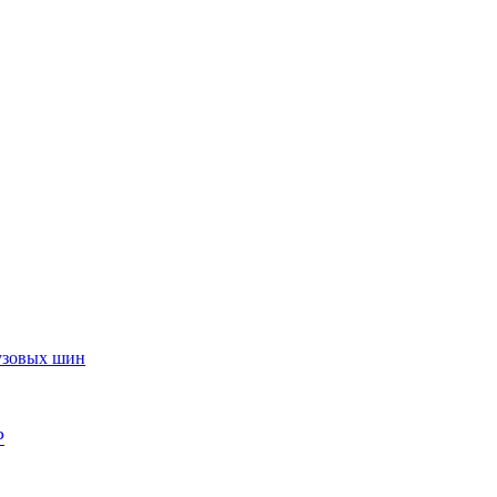
узовых шин
P