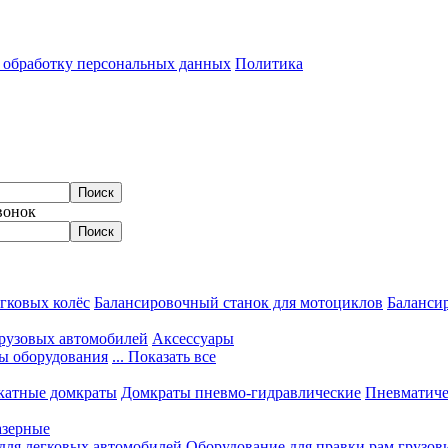
а обработку персональных данных
Политика
вонок
гковых колёс
Балансировочный станок для мотоциклов
Балансир
грузовых автомобилей
Аксессуары
ы оборудования
... Показать все
катные домкраты
Домкраты пневмо-гидравлические
Пневматиче
азерные
 для легковых автомобилей
Оборудование для правки рам грузов