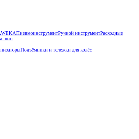
HAWEKA
Пневмоинструмент
Ручной инструмент
Расходные
ра шин
анизаторы
Подъёмники и тележки для колёс