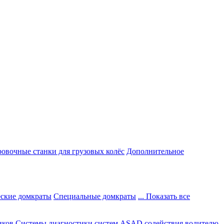
овочные станки для грузовых колёс
Дополнительное
ские домкраты
Специальные домкраты
... Показать все
иков
Системы диагностики систем ASAD содействия водителю