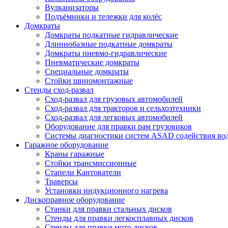
Вулканизаторы
Подъёмники и тележки для колёс
Домкраты
Домкраты подкатные гидравлические
Длиннобазные подкатные домкраты
Домкраты пневмо-гидравлические
Пневматические домкраты
Специальные домкраты
Стойки шиномонтажные
Стенды сход-развал
Сход-развал для грузовых автомобилей
Сход-развал для тракторов и сельхозтехники
Сход-развал для легковых автомобилей
Оборудование для правки рам грузовиков
Системы диагностики систем ASAD содействия во
Гаражное оборудование
Краны гаражные
Стойки трансмиссионные
Стапели Кантователи
Траверсы
Установки индукционного нагрева
Дископравное оборудование
Станки для правки стальных дисков
Стенды для правки легкосплавных дисков
Стенды для правки мото дисков