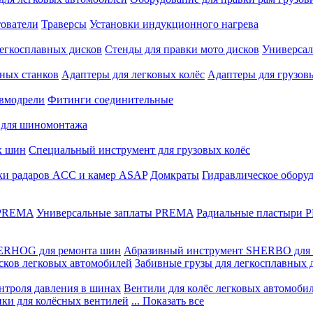
ователи
Траверсы
Установки индукционного нагрева
егкосплавных дисков
Стенды для правки мото дисков
Универсал
ных станков
Адаптеры для легковых колёс
Адаптеры для грузов
вмодрели
Фитинги соединительные
 для шиномонтажа
х шин
Специальный инструмент для грузовых колёс
ки радаров ACC и камер ASAP
Домкраты
Гидравлическое обору
 PREMA
Универсальные заплаты PREMA
Радиальные пластыри
ERHOG для ремонта шин
Абразивный инструмент SHERBO для 
сков легковых автомобилей
Забивные грузы для легкосплавных 
нтроля давления в шинах
Вентили для колёс легковых автомоби
ики для колёсных вентилей
... Показать все