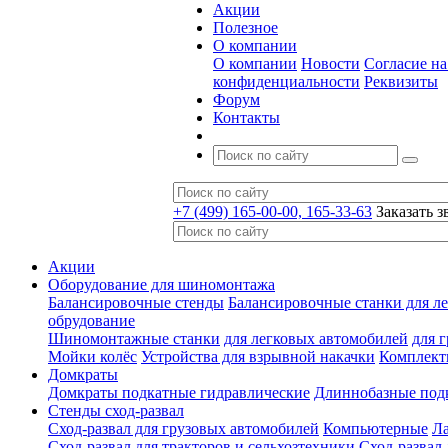
Акции
Полезное
О компании
О компании
Новости
Согласие н
конфиденциальности
Реквизиты
Форум
Контакты
+7 (499) 165-00-00, 165-33-63
Заказать з
Акции
Оборудование для шиномонтажа
Балансировочные стенды
Балансировочные станки для ле
обрудование
Шиномонтажные станки
для легковых автомобилей
для 
Мойки колёс
Устройства для взрывной накачки
Комплект
Домкраты
Домкраты подкатные гидравлические
Длиннобазные под
Стенды сход-развал
Сход-развал для грузовых автомобилей
Компьютерные
Л
Сход-развал для тракторов и сельхозтехники
Сход-развал