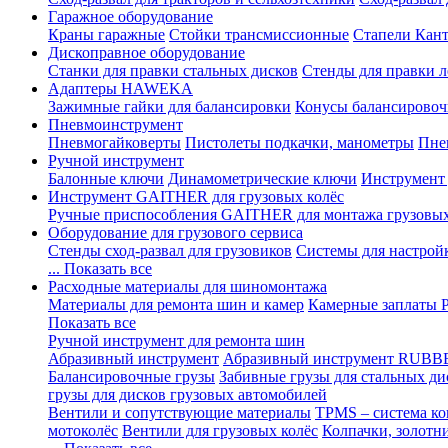
Гаражное оборудование
Краны гаражные
Стойки трансмиссионные
Стапели Кант
Дископравное оборудование
Станки для правки стальных дисков
Стенды для правки л
Адаптеры HAWEKA
Зажимные гайки для балансировки
Конусы балансировоч
Пневмоинструмент
Пневмогайковерты
Пистолеты подкачки, манометры
Пне
Ручной инструмент
Балонные ключи
Динамометрические ключи
Инструмент
Инструмент GAITHER для грузовых колёс
Ручные приспособления GAITHER для монтажа грузовы
Оборудование для грузового сервиса
Стенды сход-развал для грузовиков
Системы для настрой
... Показать все
Расходные материалы для шиномонтажа
Материалы для ремонта шин и камер
Камерные заплаты
Показать все
Ручной инструмент для ремонта шин
Абразивный инструмент
Абразивный инструмент RUBB
Балансировочные грузы
Забивные грузы для стальных ди
грузы для дисков грузовых автомобилей
Вентили и сопутствующие материалы
TPMS – система ко
мотоколёс
Вентили для грузовых колёс
Колпачки, золотн