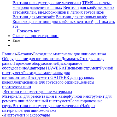
Вентили и сопутствующие материалы
TPMS – система
контроля давления в шинах
Вентили для колёс легковых
автомобилей, внедорожников и легких грузовиков
Вентили для мотоколёс
Вентили для грузовых колёс
Колпачки, золотники для колёсных вентилей
... Показать
все
... Показать все
Сканеры протектора шин
Еще
Главная
-
Каталог
-
Расходные материалы для шиномонтажа
Оборудование для шиномонтажа
Домкраты
Стенды сход-
развал
Гаражное оборудование
Дископравное
оборудование
Адаптеры HAWEKA
Пневмоинструмент
Ручной
инструмент
Расходные материалы для
шиномонтажа
Инструмент GAITHER для грузовых
колёс
Оборудование для грузового сервиса
Сканеры
протектора шин
-
Вентили и сопутствующие материалы
Материалы для ремонта шин и камер
Ручной инструмент для
ремонта шин
Абразивный инструмент
Балансировочные
грузы
Вентили и сопутствующие материалы
Наборы
материалов для шиномонтажа
-
Инструмент и аксессуары