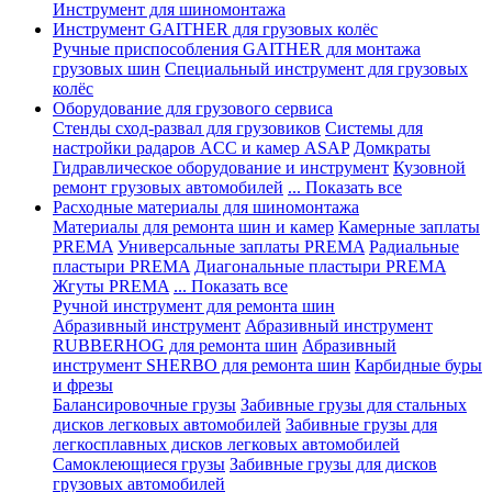
Инструмент для шиномонтажа
Инструмент GAITHER для грузовых колёс
Ручные приспособления GAITHER для монтажа
грузовых шин
Специальный инструмент для грузовых
колёс
Оборудование для грузового сервиса
Стенды сход-развал для грузовиков
Системы для
настройки радаров ACC и камер ASAP
Домкраты
Гидравлическое оборудование и инструмент
Кузовной
ремонт грузовых автомобилей
... Показать все
Расходные материалы для шиномонтажа
Материалы для ремонта шин и камер
Камерные заплаты
PREMA
Универсальные заплаты PREMA
Радиальные
пластыри PREMA
Диагональные пластыри PREMA
Жгуты PREMA
... Показать все
Ручной инструмент для ремонта шин
Абразивный инструмент
Абразивный инструмент
RUBBERHOG для ремонта шин
Абразивный
инструмент SHERBO для ремонта шин
Карбидные буры
и фрезы
Балансировочные грузы
Забивные грузы для стальных
дисков легковых автомобилей
Забивные грузы для
легкосплавных дисков легковых автомобилей
Самоклеющиеся грузы
Забивные грузы для дисков
грузовых автомобилей