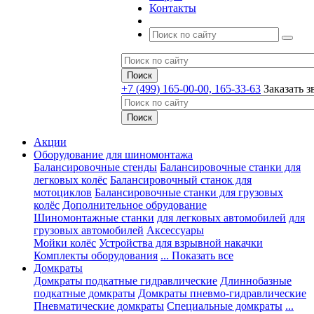
Контакты
+7 (499) 165-00-00, 165-33-63
Заказать з
Акции
Оборудование для шиномонтажа
Балансировочные стенды
Балансировочные станки для
легковых колёс
Балансировочный станок для
мотоциклов
Балансировочные станки для грузовых
колёс
Дополнительное обрудование
Шиномонтажные станки
для легковых автомобилей
для
грузовых автомобилей
Аксессуары
Мойки колёс
Устройства для взрывной накачки
Комплекты оборудования
... Показать все
Домкраты
Домкраты подкатные гидравлические
Длиннобазные
подкатные домкраты
Домкраты пневмо-гидравлические
Пневматические домкраты
Специальные домкраты
...