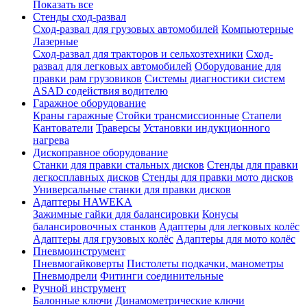
Показать все
Стенды сход-развал
Сход-развал для грузовых автомобилей
Компьютерные
Лазерные
Сход-развал для тракторов и сельхозтехники
Сход-
развал для легковых автомобилей
Оборудование для
правки рам грузовиков
Системы диагностики систем
ASAD содействия водителю
Гаражное оборудование
Краны гаражные
Стойки трансмиссионные
Стапели
Кантователи
Траверсы
Установки индукционного
нагрева
Дископравное оборудование
Станки для правки стальных дисков
Стенды для правки
легкосплавных дисков
Стенды для правки мото дисков
Универсальные станки для правки дисков
Адаптеры HAWEKA
Зажимные гайки для балансировки
Конусы
балансировочных станков
Адаптеры для легковых колёс
Адаптеры для грузовых колёс
Адаптеры для мото колёс
Пневмоинструмент
Пневмогайковерты
Пистолеты подкачки, манометры
Пневмодрели
Фитинги соединительные
Ручной инструмент
Балонные ключи
Динамометрические ключи