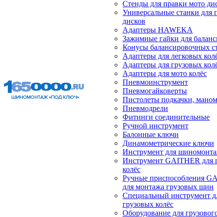
Стенды для правки мото ди
Универсальные станки для 
дисков
Адаптеры HAWEKA
Зажимные гайки для балан
Конусы балансировочных с
Адаптеры для легковых кол
Адаптеры для грузовых кол
Адаптеры для мото колёс
Пневмоинструмент
Пневмогайковерты
Пистолеты подкачки, мано
Пневмодрели
Фитинги соединительные
Ручной инструмент
Балонные ключи
Динамометрические ключи
Инструмент для шиномонт
Инструмент GAITHER для 
колёс
Ручные приспособления G
для монтажа грузовых шин
Специальный инструмент д
грузовых колёс
Оборудование для грузового