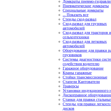
Домкраты пневмо-гидравли
Пневматические домкраты
Специальные домкраты
... Показать все
Стенды сход-развал
Сход-развал для грузовых
автомобилей
Сход-развал для тракторов 
сельхозтехники
Сход-развал для легковых
автомобилей
Оборудование для правки р
грузовиков
Системы диагностики сис
содействия водителю
Гаражное оборудование
Краны гаражные
Стойки трансмиссионные
Стапели Кантователи
Траверсы
Установки индукционного 
Дископравное оборудовани
Станки для правки стальны
Стенды для правки легкосп
дисков