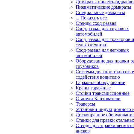
Домкраты пневмо-гидравли
Пневматические домкраты
Специальные домкраты
... Показать все
Стенды сход-развал
Сход-развал для грузовых
автомобилей
Сход-развал для тракторов 
сельхозтехники
Сход-развал для легковых
автомобилей
Оборудование для правки р
грузовиков
Системы диагностики сис
содействия водителю
Гаражное оборудование
Краны гаражные
Стойки трансмиссионные
Стапели Кантователи
Траверсы
Установки индукционного 
Дископравное оборудовани
Станки для правки стальны
Стенды для правки легкосп
дисков