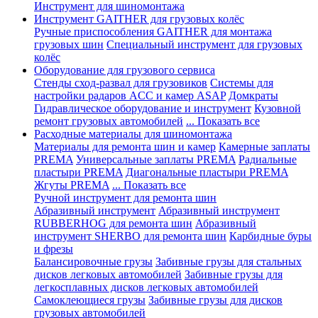
Инструмент для шиномонтажа
Инструмент GAITHER для грузовых колёс
Ручные приспособления GAITHER для монтажа
грузовых шин
Специальный инструмент для грузовых
колёс
Оборудование для грузового сервиса
Стенды сход-развал для грузовиков
Системы для
настройки радаров ACC и камер ASAP
Домкраты
Гидравлическое оборудование и инструмент
Кузовной
ремонт грузовых автомобилей
... Показать все
Расходные материалы для шиномонтажа
Материалы для ремонта шин и камер
Камерные заплаты
PREMA
Универсальные заплаты PREMA
Радиальные
пластыри PREMA
Диагональные пластыри PREMA
Жгуты PREMA
... Показать все
Ручной инструмент для ремонта шин
Абразивный инструмент
Абразивный инструмент
RUBBERHOG для ремонта шин
Абразивный
инструмент SHERBO для ремонта шин
Карбидные буры
и фрезы
Балансировочные грузы
Забивные грузы для стальных
дисков легковых автомобилей
Забивные грузы для
легкосплавных дисков легковых автомобилей
Самоклеющиеся грузы
Забивные грузы для дисков
грузовых автомобилей