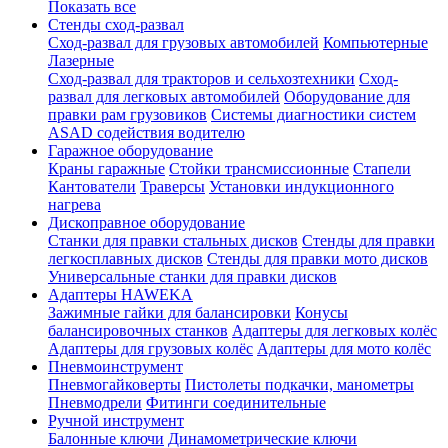
Показать все
Стенды сход-развал
Сход-развал для грузовых автомобилей
Компьютерные
Лазерные
Сход-развал для тракторов и сельхозтехники
Сход-
развал для легковых автомобилей
Оборудование для
правки рам грузовиков
Системы диагностики систем
ASAD содействия водителю
Гаражное оборудование
Краны гаражные
Стойки трансмиссионные
Стапели
Кантователи
Траверсы
Установки индукционного
нагрева
Дископравное оборудование
Станки для правки стальных дисков
Стенды для правки
легкосплавных дисков
Стенды для правки мото дисков
Универсальные станки для правки дисков
Адаптеры HAWEKA
Зажимные гайки для балансировки
Конусы
балансировочных станков
Адаптеры для легковых колёс
Адаптеры для грузовых колёс
Адаптеры для мото колёс
Пневмоинструмент
Пневмогайковерты
Пистолеты подкачки, манометры
Пневмодрели
Фитинги соединительные
Ручной инструмент
Балонные ключи
Динамометрические ключи