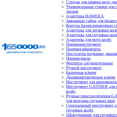
Стенды для правки мото ди
Универсальные станки для 
дисков
Адаптеры HAWEKA
Зажимные гайки для балан
Конусы балансировочных с
Адаптеры для легковых кол
Адаптеры для грузовых кол
Адаптеры для мото колёс
Пневмоинструмент
Пневмогайковерты
Пистолеты подкачки, мано
Пневмодрели
Фитинги соединительные
Ручной инструмент
Балонные ключи
Динамометрические ключи
Инструмент для шиномонт
Инструмент GAITHER для 
колёс
Ручные приспособления G
для монтажа грузовых шин
Специальный инструмент д
грузовых колёс
Оборудование для грузового