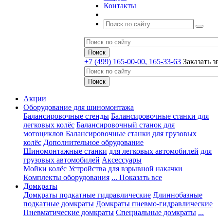
Контакты
+7 (499) 165-00-00, 165-33-63
Заказать з
Акции
Оборудование для шиномонтажа
Балансировочные стенды
Балансировочные станки для
легковых колёс
Балансировочный станок для
мотоциклов
Балансировочные станки для грузовых
колёс
Дополнительное обрудование
Шиномонтажные станки
для легковых автомобилей
для
грузовых автомобилей
Аксессуары
Мойки колёс
Устройства для взрывной накачки
Комплекты оборудования
... Показать все
Домкраты
Домкраты подкатные гидравлические
Длиннобазные
подкатные домкраты
Домкраты пневмо-гидравлические
Пневматические домкраты
Специальные домкраты
...