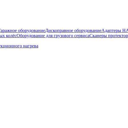
Гаражное оборудование
Дископравное оборудование
Адаптеры 
ых колёс
Оборудование для грузового сервиса
Сканеры протекто
укционного нагрева