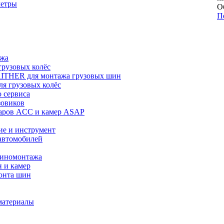
метры
О
П
ажа
рузовых колёс
ITHER для монтажа грузовых шин
я грузовых колёс
 сервиса
зовиков
даров ACC и камер ASAP
ие и инструмент
автомобилей
шиномонтажа
 и камер
онта шин
материалы