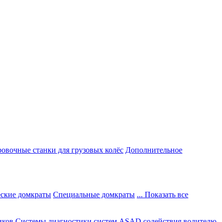
овочные станки для грузовых колёс
Дополнительное
ские домкраты
Специальные домкраты
... Показать все
иков
Системы диагностики систем ASAD содействия водителю