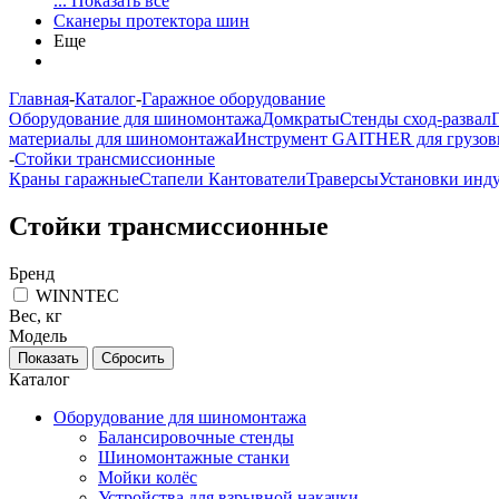
... Показать все
Сканеры протектора шин
Еще
Главная
-
Каталог
-
Гаражное оборудование
Оборудование для шиномонтажа
Домкраты
Стенды сход-развал
материалы для шиномонтажа
Инструмент GAITHER для грузов
-
Стойки трансмиссионные
Краны гаражные
Стапели Кантователи
Траверсы
Установки инд
Стойки трансмиссионные
Бренд
WINNTEC
Вес, кг
Модель
Каталог
Оборудование для шиномонтажа
Балансировочные стенды
Шиномонтажные станки
Мойки колёс
Устройства для взрывной накачки