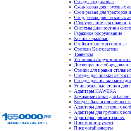
Стенды сход-развал
Сход-развал для грузовых 
Сход-развал для тракторов 
Сход-развал для легковых 
Оборудование для правки р
Системы диагностики сист
Гаражное оборудование
Краны гаражные
Стойки трансмиссионные
Стапели Кантователи
Траверсы
Установки индукционного 
Дископравное оборудовани
Станки для правки стальны
Стенды для правки легкосп
Стенды для правки мото ди
Универсальные станки для 
Адаптеры HAWEKA
Зажимные гайки для балан
Конусы балансировочных с
Адаптеры для легковых кол
Адаптеры для грузовых кол
Адаптеры для мото колёс
Пневмоинструмент
Пневмогайковерты