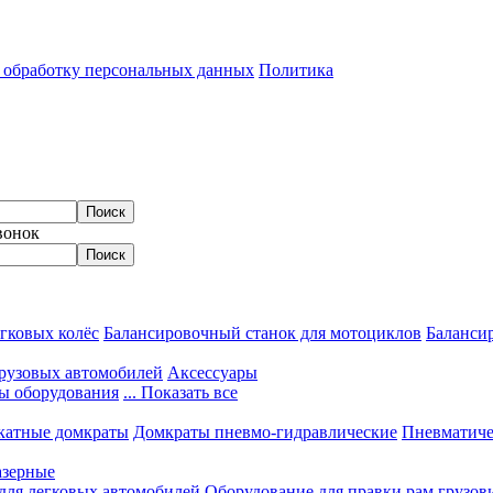
а обработку персональных данных
Политика
вонок
гковых колёс
Балансировочный станок для мотоциклов
Балансир
грузовых автомобилей
Аксессуары
ы оборудования
... Показать все
катные домкраты
Домкраты пневмо-гидравлические
Пневматиче
азерные
 для легковых автомобилей
Оборудование для правки рам грузов