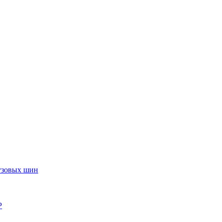
узовых шин
P