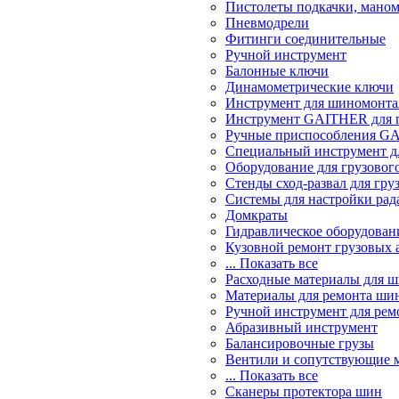
Пистолеты подкачки, мано
Пневмодрели
Фитинги соединительные
Ручной инструмент
Балонные ключи
Динамометрические ключи
Инструмент для шиномонт
Инструмент GAITHER для г
Ручные приспособления GA
Специальный инструмент дл
Оборудование для грузового
Стенды сход-развал для гру
Системы для настройки ра
Домкраты
Гидравлическое оборудован
Кузовной ремонт грузовых 
... Показать все
Расходные материалы для 
Материалы для ремонта шин
Ручной инструмент для рем
Абразивный инструмент
Балансировочные грузы
Вентили и сопутствующие 
... Показать все
Сканеры протектора шин