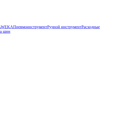
HAWEKA
Пневмоинструмент
Ручной инструмент
Расходные
ра шин