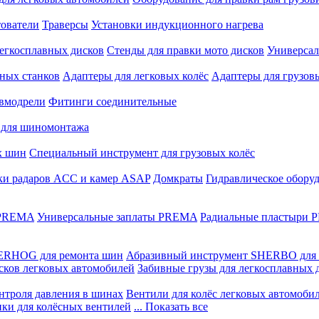
ователи
Траверсы
Установки индукционного нагрева
егкосплавных дисков
Стенды для правки мото дисков
Универсал
ных станков
Адаптеры для легковых колёс
Адаптеры для грузов
вмодрели
Фитинги соединительные
 для шиномонтажа
х шин
Специальный инструмент для грузовых колёс
ки радаров ACC и камер ASAP
Домкраты
Гидравлическое обору
 PREMA
Универсальные заплаты PREMA
Радиальные пластыри
ERHOG для ремонта шин
Абразивный инструмент SHERBO для 
сков легковых автомобилей
Забивные грузы для легкосплавных 
нтроля давления в шинах
Вентили для колёс легковых автомоби
ики для колёсных вентилей
... Показать все