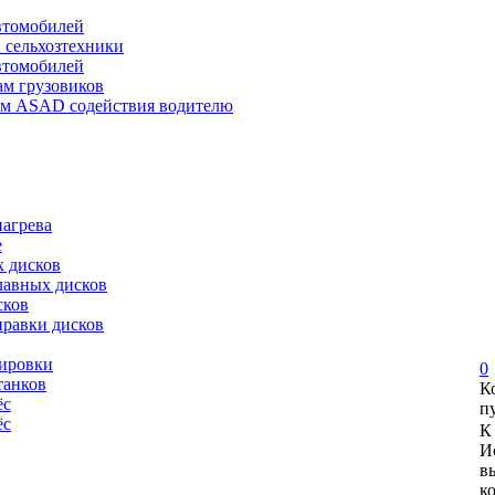
автомобилей
и сельхозтехники
автомобилей
ам грузовиков
ем ASAD содействия водителю
нагрева
е
х дисков
лавных дисков
сков
правки дисков
сировки
0
танков
К
ёс
п
ёс
К
И
в
к