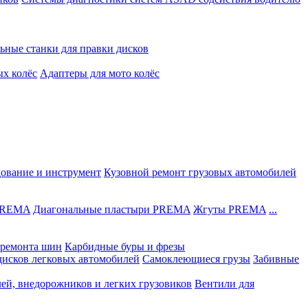
ьные станки для правки дисков
ых колёс
Адаптеры для мото колёс
дование и инструмент
Кузовной ремонт грузовых автомобилей
 PREMA
Диагональные пластыри PREMA
Жгуты PREMA
...
ремонта шин
Карбидные буры и фрезы
дисков легковых автомобилей
Самоклеющиеся грузы
Забивные
лей, внедорожников и легких грузовиков
Вентили для