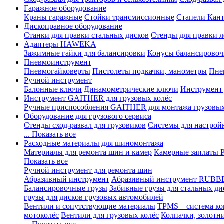
Гаражное оборудование
Краны гаражные
Стойки трансмиссионные
Стапели Кант
Дископравное оборудование
Станки для правки стальных дисков
Стенды для правки л
Адаптеры HAWEKA
Зажимные гайки для балансировки
Конусы балансировоч
Пневмоинструмент
Пневмогайковерты
Пистолеты подкачки, манометры
Пне
Ручной инструмент
Балонные ключи
Динамометрические ключи
Инструмент
Инструмент GAITHER для грузовых колёс
Ручные приспособления GAITHER для монтажа грузовы
Оборудование для грузового сервиса
Стенды сход-развал для грузовиков
Системы для настрой
... Показать все
Расходные материалы для шиномонтажа
Материалы для ремонта шин и камер
Камерные заплаты
Показать все
Ручной инструмент для ремонта шин
Абразивный инструмент
Абразивный инструмент RUBB
Балансировочные грузы
Забивные грузы для стальных ди
грузы для дисков грузовых автомобилей
Вентили и сопутствующие материалы
TPMS – система ко
мотоколёс
Вентили для грузовых колёс
Колпачки, золотн