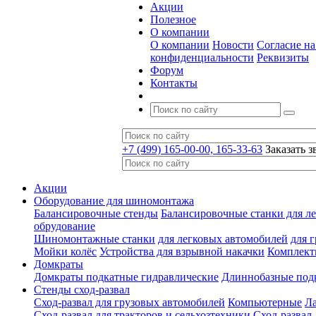
Акции
Полезное
О компании
О компании
Новости
Согласие н
конфиденциальности
Реквизиты
Форум
Контакты
+7 (499) 165-00-00, 165-33-63
Заказать з
Акции
Оборудование для шиномонтажа
Балансировочные стенды
Балансировочные станки для ле
обрудование
Шиномонтажные станки
для легковых автомобилей
для 
Мойки колёс
Устройства для взрывной накачки
Комплект
Домкраты
Домкраты подкатные гидравлические
Длиннобазные под
Стенды сход-развал
Сход-развал для грузовых автомобилей
Компьютерные
Л
Сход-развал для тракторов и сельхозтехники
Сход-развал