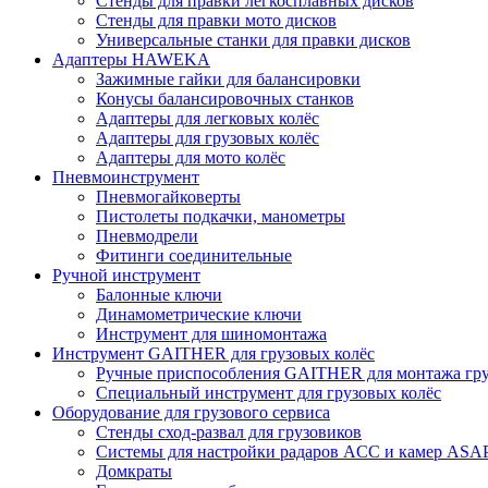
Стенды для правки легкосплавных дисков
Стенды для правки мото дисков
Универсальные станки для правки дисков
Адаптеры HAWEKA
Зажимные гайки для балансировки
Конусы балансировочных станков
Адаптеры для легковых колёс
Адаптеры для грузовых колёс
Адаптеры для мото колёс
Пневмоинструмент
Пневмогайковерты
Пистолеты подкачки, манометры
Пневмодрели
Фитинги соединительные
Ручной инструмент
Балонные ключи
Динамометрические ключи
Инструмент для шиномонтажа
Инструмент GAITHER для грузовых колёс
Ручные приспособления GAITHER для монтажа гр
Специальный инструмент для грузовых колёс
Оборудование для грузового сервиса
Стенды сход-развал для грузовиков
Системы для настройки радаров ACC и камер ASA
Домкраты