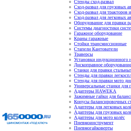
Стенды сход-развал
Сход-развал для грузовых 
Сход-развал для тракторов 
Сход-развал для легковых 
Оборудование для правки р
Системы диагностики сист
Гаражное оборудование
Краны гаражные
Стойки трансмиссионные
Стапели Кантователи
Траверсы
Установки индукционного 
Дископравное оборудовани
Станки для правки стальны
Стенды для правки легкосп
Стенды для правки мото ди
Универсальные станки для 
Адаптеры HAWEKA
Зажимные гайки для балан
Конусы балансировочных с
Адаптеры для легковых кол
Адаптеры для грузовых кол
Адаптеры для мото колёс
Пневмоинструмент
Пневмогайковерты