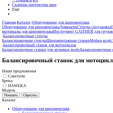
... Показать все
Сканеры протектора шин
Еще
Главная
-
Каталог
-
Оборудование для шиномонтажа
Оборудование для шиномонтажа
Домкраты
Стенды сход-развал
материалы для шиномонтажа
Инструмент GAITHER для грузов
-
Балансировочные стенды
Балансировочные стенды
Шиномонтажные станки
Мойки колёс
-
Балансировочный станок для мотоциклов
Балансировочные станки для легковых колёс
Балансировочные с
Балансировочный станок для мотоцикл
Наши предложения
Советуем
Бренд
HAWEKA
Модель
Каталог
Оборудование для шиномонтажа