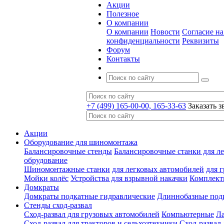
Акции
Полезное
О компании
О компании
Новости
Согласие н
конфиденциальности
Реквизиты
Форум
Контакты
+7 (499) 165-00-00, 165-33-63
Заказать з
Акции
Оборудование для шиномонтажа
Балансировочные стенды
Балансировочные станки для ле
обрудование
Шиномонтажные станки
для легковых автомобилей
для 
Мойки колёс
Устройства для взрывной накачки
Комплект
Домкраты
Домкраты подкатные гидравлические
Длиннобазные под
Стенды сход-развал
Сход-развал для грузовых автомобилей
Компьютерные
Л
Сход-развал для тракторов и сельхозтехники
Сход-развал