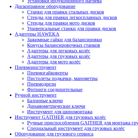
Установки индукционного нагрева
Дископравное оборудование
Станки для правки стальных дисков
Стенды для правки легкосплавных дисков
Стенды для правки мото дисков
Универсальные станки для правки дисков
Адаптеры HAWEKA
Зажимные гайки для балансировки
Конусы балансировочных станков
Адаптеры для легковых колёс
Адаптеры для грузовых колёс
Адаптеры для мото колёс
Пневмоинструмент
Пневмогайковерты
Пистолеты подкачки, манометры
Пневмодрели
Фитинги соединительные
Ручной инструмент
Балонные ключи
Динамометрические ключи
Инструмент для шиномонтажа
Инструмент GAITHER для грузовых колёс
Ручные приспособления GAITHER для монтажа гр
Специальный инструмент для грузовых колёс
Оборудование для грузового сервиса