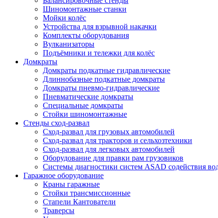
Балансировочные стенды
Шиномонтажные станки
Мойки колёс
Устройства для взрывной накачки
Комплекты оборудования
Вулканизаторы
Подъёмники и тележки для колёс
Домкраты
Домкраты подкатные гидравлические
Длиннобазные подкатные домкраты
Домкраты пневмо-гидравлические
Пневматические домкраты
Специальные домкраты
Стойки шиномонтажные
Стенды сход-развал
Сход-развал для грузовых автомобилей
Сход-развал для тракторов и сельхозтехники
Сход-развал для легковых автомобилей
Оборудование для правки рам грузовиков
Системы диагностики систем ASAD содействия во
Гаражное оборудование
Краны гаражные
Стойки трансмиссионные
Стапели Кантователи
Траверсы