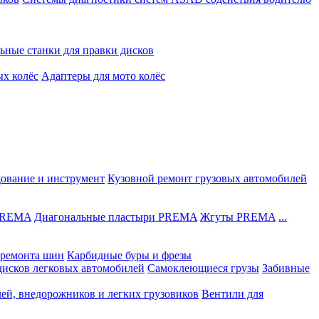
ьные станки для правки дисков
ых колёс
Адаптеры для мото колёс
дование и инструмент
Кузовной ремонт грузовых автомобилей
 PREMA
Диагональные пластыри PREMA
Жгуты PREMA
...
ремонта шин
Карбидные буры и фрезы
дисков легковых автомобилей
Самоклеющиеся грузы
Забивные
лей, внедорожников и легких грузовиков
Вентили для