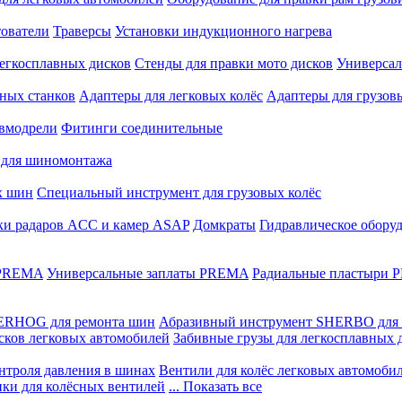
ователи
Траверсы
Установки индукционного нагрева
егкосплавных дисков
Стенды для правки мото дисков
Универсал
ных станков
Адаптеры для легковых колёс
Адаптеры для грузов
вмодрели
Фитинги соединительные
 для шиномонтажа
х шин
Специальный инструмент для грузовых колёс
ки радаров ACC и камер ASAP
Домкраты
Гидравлическое обору
 PREMA
Универсальные заплаты PREMA
Радиальные пластыри
ERHOG для ремонта шин
Абразивный инструмент SHERBO для 
сков легковых автомобилей
Забивные грузы для легкосплавных 
нтроля давления в шинах
Вентили для колёс легковых автомоби
ики для колёсных вентилей
... Показать все