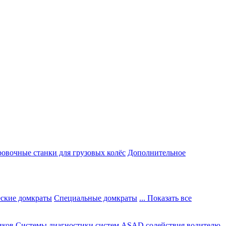
овочные станки для грузовых колёс
Дополнительное
ские домкраты
Специальные домкраты
... Показать все
иков
Системы диагностики систем ASAD содействия водителю