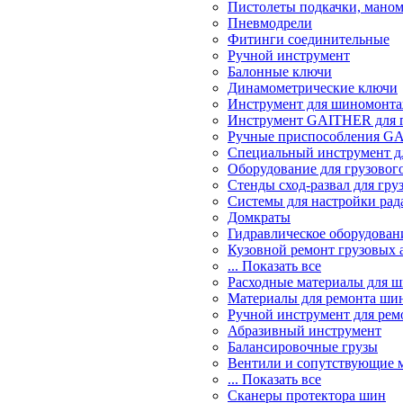
Пистолеты подкачки, мано
Пневмодрели
Фитинги соединительные
Ручной инструмент
Балонные ключи
Динамометрические ключи
Инструмент для шиномонт
Инструмент GAITHER для г
Ручные приспособления GA
Специальный инструмент дл
Оборудование для грузового
Стенды сход-развал для гру
Системы для настройки ра
Домкраты
Гидравлическое оборудован
Кузовной ремонт грузовых 
... Показать все
Расходные материалы для 
Материалы для ремонта шин
Ручной инструмент для рем
Абразивный инструмент
Балансировочные грузы
Вентили и сопутствующие 
... Показать все
Сканеры протектора шин