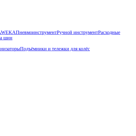
HAWEKA
Пневмоинструмент
Ручной инструмент
Расходные
ра шин
анизаторы
Подъёмники и тележки для колёс