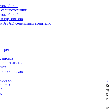
автомобилей
и сельхозтехники
автомобилей
ам грузовиков
ем ASAD содействия водителю
нагрева
е
х дисков
лавных дисков
сков
правки дисков
сировки
0
танков
К
ёс
п
ёс
К
И
в
к