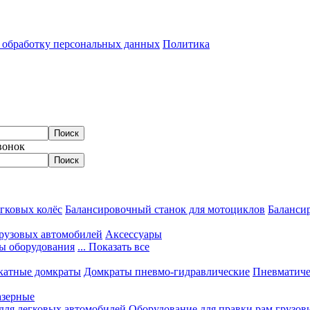
а обработку персональных данных
Политика
вонок
гковых колёс
Балансировочный станок для мотоциклов
Балансир
грузовых автомобилей
Аксессуары
ы оборудования
... Показать все
катные домкраты
Домкраты пневмо-гидравлические
Пневматиче
азерные
 для легковых автомобилей
Оборудование для правки рам грузов