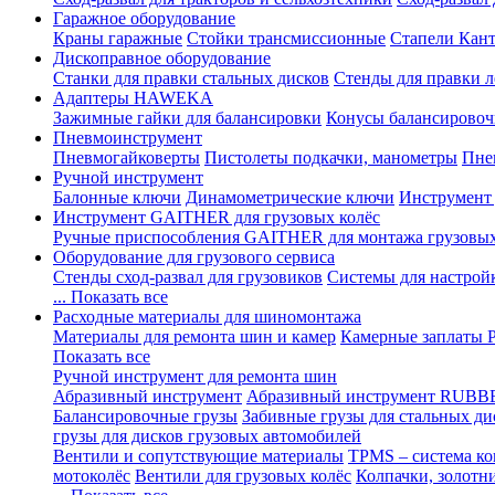
Гаражное оборудование
Краны гаражные
Стойки трансмиссионные
Стапели Кант
Дископравное оборудование
Станки для правки стальных дисков
Стенды для правки л
Адаптеры HAWEKA
Зажимные гайки для балансировки
Конусы балансировоч
Пневмоинструмент
Пневмогайковерты
Пистолеты подкачки, манометры
Пне
Ручной инструмент
Балонные ключи
Динамометрические ключи
Инструмент
Инструмент GAITHER для грузовых колёс
Ручные приспособления GAITHER для монтажа грузовы
Оборудование для грузового сервиса
Стенды сход-развал для грузовиков
Системы для настрой
... Показать все
Расходные материалы для шиномонтажа
Материалы для ремонта шин и камер
Камерные заплаты
Показать все
Ручной инструмент для ремонта шин
Абразивный инструмент
Абразивный инструмент RUBB
Балансировочные грузы
Забивные грузы для стальных ди
грузы для дисков грузовых автомобилей
Вентили и сопутствующие материалы
TPMS – система ко
мотоколёс
Вентили для грузовых колёс
Колпачки, золотн