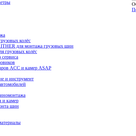
метры
О
П
ажа
рузовых колёс
ITHER для монтажа грузовых шин
я грузовых колёс
 сервиса
зовиков
даров ACC и камер ASAP
ие и инструмент
автомобилей
шиномонтажа
 и камер
онта шин
материалы