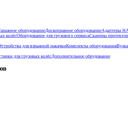
Гаражное оборудование
Дископравное оборудование
Адаптеры 
ых колёс
Оборудование для грузового сервиса
Сканеры протекто
Устройства для взрывной накачки
Комплекты оборудования
Вулк
танки для грузовых колёс
Дополнительное обрудование
ов