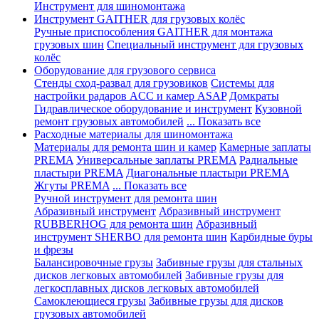
Инструмент для шиномонтажа
Инструмент GAITHER для грузовых колёс
Ручные приспособления GAITHER для монтажа
грузовых шин
Специальный инструмент для грузовых
колёс
Оборудование для грузового сервиса
Стенды сход-развал для грузовиков
Системы для
настройки радаров ACC и камер ASAP
Домкраты
Гидравлическое оборудование и инструмент
Кузовной
ремонт грузовых автомобилей
... Показать все
Расходные материалы для шиномонтажа
Материалы для ремонта шин и камер
Камерные заплаты
PREMA
Универсальные заплаты PREMA
Радиальные
пластыри PREMA
Диагональные пластыри PREMA
Жгуты PREMA
... Показать все
Ручной инструмент для ремонта шин
Абразивный инструмент
Абразивный инструмент
RUBBERHOG для ремонта шин
Абразивный
инструмент SHERBO для ремонта шин
Карбидные буры
и фрезы
Балансировочные грузы
Забивные грузы для стальных
дисков легковых автомобилей
Забивные грузы для
легкосплавных дисков легковых автомобилей
Самоклеющиеся грузы
Забивные грузы для дисков
грузовых автомобилей