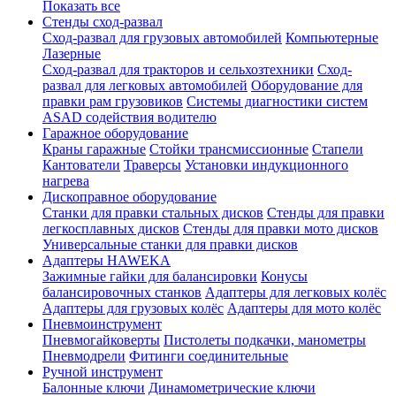
Показать все
Стенды сход-развал
Сход-развал для грузовых автомобилей
Компьютерные
Лазерные
Сход-развал для тракторов и сельхозтехники
Сход-
развал для легковых автомобилей
Оборудование для
правки рам грузовиков
Системы диагностики систем
ASAD содействия водителю
Гаражное оборудование
Краны гаражные
Стойки трансмиссионные
Стапели
Кантователи
Траверсы
Установки индукционного
нагрева
Дископравное оборудование
Станки для правки стальных дисков
Стенды для правки
легкосплавных дисков
Стенды для правки мото дисков
Универсальные станки для правки дисков
Адаптеры HAWEKA
Зажимные гайки для балансировки
Конусы
балансировочных станков
Адаптеры для легковых колёс
Адаптеры для грузовых колёс
Адаптеры для мото колёс
Пневмоинструмент
Пневмогайковерты
Пистолеты подкачки, манометры
Пневмодрели
Фитинги соединительные
Ручной инструмент
Балонные ключи
Динамометрические ключи