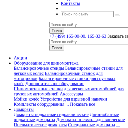
Контакты
+7 (499) 165-00-00, 165-33-63
Заказать з
Акции
Оборудование для шиномонтажа
Балансировочные стенды
Балансировочные станки для
легковых колёс
Балансировочный станок для
мотоциклов
Балансировочные станки для грузовых
колёс
Дополнительное обрудование
Шиномонтажные станки
для легковых автомобилей
для
грузовых автомобилей
Аксессуары
Мойки колёс
Устройства для взрывной накачки
Комплекты оборудования
... Показать все
Домкраты
Домкраты подкатные гидравлические
Длиннобазные
подкатные домкраты
Домкраты пневмо-гидравлические
Пневматические домкраты
Специальные домкраты
...