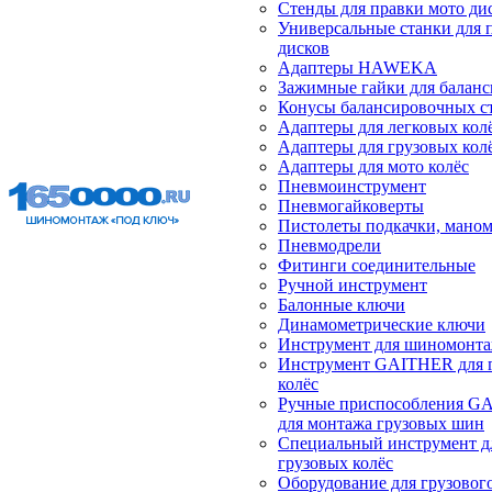
Стенды для правки мото ди
Универсальные станки для 
дисков
Адаптеры HAWEKA
Зажимные гайки для балан
Конусы балансировочных с
Адаптеры для легковых кол
Адаптеры для грузовых кол
Адаптеры для мото колёс
Пневмоинструмент
Пневмогайковерты
Пистолеты подкачки, мано
Пневмодрели
Фитинги соединительные
Ручной инструмент
Балонные ключи
Динамометрические ключи
Инструмент для шиномонт
Инструмент GAITHER для 
колёс
Ручные приспособления G
для монтажа грузовых шин
Специальный инструмент д
грузовых колёс
Оборудование для грузового