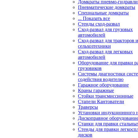
Домкраты пневмо-гидравли
Пневматические домкраты
Специальные домкраты
... Показать все
Стенды сход-развал
Сход-развал для грузовых
автомобилей
Сход-развал для тракторов 
сельхозтехники
Сход-развал для легковых
автомобилей
Оборудование для правки р
грузовиков
Системы диагностики сис
содействия водителю
Гаражное оборудование
Краны гаражные
Стойки трансмиссионные
Стапели Кантователи
Траверсы
Установки индукционного 
Дископравное оборудовани
Станки для правки стальны
Стенды для правки легкосп
дисков