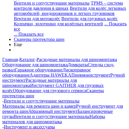
Вентили и сопутствующие материалы
TPMS – система
контроля давления в шинах
Вентили для колёс легковых
автомобилей, внедорожников и легких грузовиков
Вентили для мотоколёс
Вентили для грузовых колёс
Колпачки, золотники для колёсных вентилей
... Показать
все
... Показать все
Сканеры протектора шин
Еще
Главная
-
Каталог
-
Расходные материалы для шиномонтажа
Оборудование для шиномонтажа
Домкраты
Стенды сход-
развал
Гаражное оборудование
Дископравное
оборудование
Адаптеры HAWEKA
Пневмоинструмент
Ручной
инструмент
Расходные материалы для
шиномонтажа
Инструмент GAITHER для грузовых
колёс
Оборудование для грузового сервиса
Сканеры
протектора шин
-
Вентили и сопутствующие материалы
Материалы для ремонта шин и камер
Ручной инструмент для
ремонта шин
Абразивный инструмент
Балансировочные
грузы
Вентили и сопутствующие материалы
Наборы
материалов для шиномонтажа
-
Инструмент и аксессуары