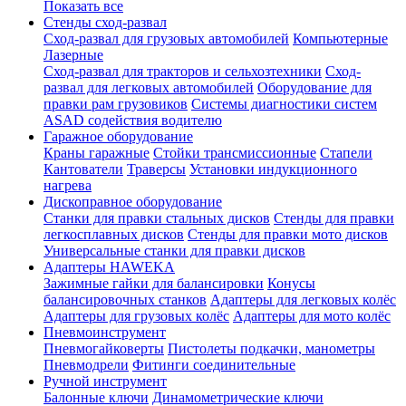
Показать все
Стенды сход-развал
Сход-развал для грузовых автомобилей
Компьютерные
Лазерные
Сход-развал для тракторов и сельхозтехники
Сход-
развал для легковых автомобилей
Оборудование для
правки рам грузовиков
Системы диагностики систем
ASAD содействия водителю
Гаражное оборудование
Краны гаражные
Стойки трансмиссионные
Стапели
Кантователи
Траверсы
Установки индукционного
нагрева
Дископравное оборудование
Станки для правки стальных дисков
Стенды для правки
легкосплавных дисков
Стенды для правки мото дисков
Универсальные станки для правки дисков
Адаптеры HAWEKA
Зажимные гайки для балансировки
Конусы
балансировочных станков
Адаптеры для легковых колёс
Адаптеры для грузовых колёс
Адаптеры для мото колёс
Пневмоинструмент
Пневмогайковерты
Пистолеты подкачки, манометры
Пневмодрели
Фитинги соединительные
Ручной инструмент
Балонные ключи
Динамометрические ключи