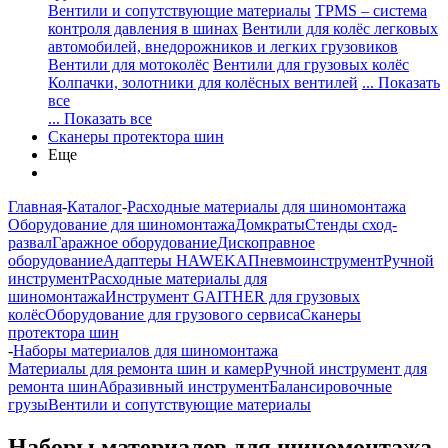
Вентили и сопутствующие материалы
TPMS – система
контроля давления в шинах
Вентили для колёс легковых
автомобилей, внедорожников и легких грузовиков
Вентили для мотоколёс
Вентили для грузовых колёс
Колпачки, золотники для колёсных вентилей
... Показать
все
... Показать все
Сканеры протектора шин
Еще
Главная
-
Каталог
-
Расходные материалы для шиномонтажа
Оборудование для шиномонтажа
Домкраты
Стенды сход-
развал
Гаражное оборудование
Дископравное
оборудование
Адаптеры HAWEKA
Пневмоинструмент
Ручной
инструмент
Расходные материалы для
шиномонтажа
Инструмент GAITHER для грузовых
колёс
Оборудование для грузового сервиса
Сканеры
протектора шин
-
Наборы материалов для шиномонтажа
Материалы для ремонта шин и камер
Ручной инструмент для
ремонта шин
Абразивный инструмент
Балансировочные
грузы
Вентили и сопутствующие материалы
Наборы материалов для шиномонтажа