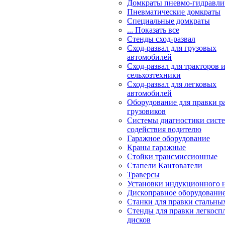
Домкраты пневмо-гидравли
Пневматические домкраты
Специальные домкраты
... Показать все
Стенды сход-развал
Сход-развал для грузовых
автомобилей
Сход-развал для тракторов 
сельхозтехники
Сход-развал для легковых
автомобилей
Оборудование для правки р
грузовиков
Системы диагностики сис
содействия водителю
Гаражное оборудование
Краны гаражные
Стойки трансмиссионные
Стапели Кантователи
Траверсы
Установки индукционного 
Дископравное оборудовани
Станки для правки стальны
Стенды для правки легкосп
дисков