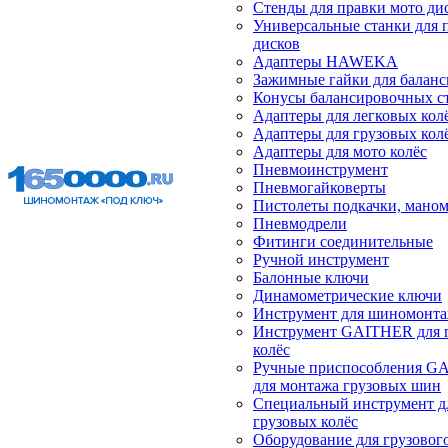
Стенды для правки мото ди
Универсальные станки для 
дисков
Адаптеры HAWEKA
Зажимные гайки для балан
Конусы балансировочных с
Адаптеры для легковых кол
Адаптеры для грузовых кол
Адаптеры для мото колёс
Пневмоинструмент
Пневмогайковерты
Пистолеты подкачки, мано
Пневмодрели
Фитинги соединительные
Ручной инструмент
Балонные ключи
Динамометрические ключи
Инструмент для шиномонт
Инструмент GAITHER для 
колёс
Ручные приспособления G
для монтажа грузовых шин
Специальный инструмент д
грузовых колёс
Оборудование для грузового