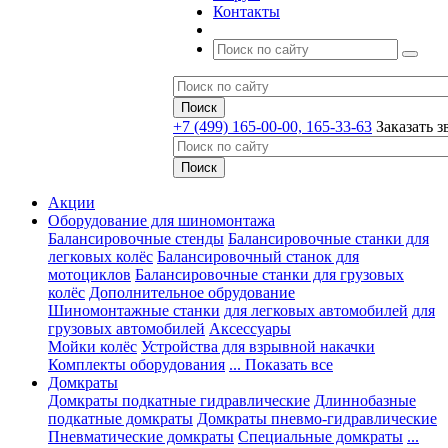
Контакты
+7 (499) 165-00-00, 165-33-63
Заказать з
Акции
Оборудование для шиномонтажа
Балансировочные стенды
Балансировочные станки для
легковых колёс
Балансировочный станок для
мотоциклов
Балансировочные станки для грузовых
колёс
Дополнительное обрудование
Шиномонтажные станки
для легковых автомобилей
для
грузовых автомобилей
Аксессуары
Мойки колёс
Устройства для взрывной накачки
Комплекты оборудования
... Показать все
Домкраты
Домкраты подкатные гидравлические
Длиннобазные
подкатные домкраты
Домкраты пневмо-гидравлические
Пневматические домкраты
Специальные домкраты
...