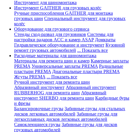
Инструмент для шиномонтажа
Инструмент GAITHER для грузовых колёс
Ручные приспособления GAITHER для монтажа
грузовых шин
Специальный инструмент для грузовых
колёс
Оборудование для грузового сервиса
Стенды сход-развал для грузовиков
Системы для
настройки радаров ACC и камер ASAP
Домкраты
Гидравлическое оборудование и инструмент
Кузовной
ремонт грузовых автомобилей
... Показать все
Расходные материалы для шиномонтажа
Материалы для ремонта шин и камер
Камерные заплаты
PREMA
Универсальные заплаты PREMA
Радиальные
пластыри PREMA
Диагональные пластыри PREMA
Жгуты PREMA
... Показать все
Ручной инструмент для ремонта шин
Абразивный инструмент
Абразивный инструмент
RUBBERHOG для ремонта шин
Абразивный
инструмент SHERBO для ремонта шин
Карбидные буры
и фрезы
Балансировочные грузы
Забивные грузы для стальных
дисков легковых автомобилей
Забивные грузы для
легкосплавных дисков легковых автомобилей
Самоклеющиеся грузы
Забивные грузы для дисков
грузовых автомобилей