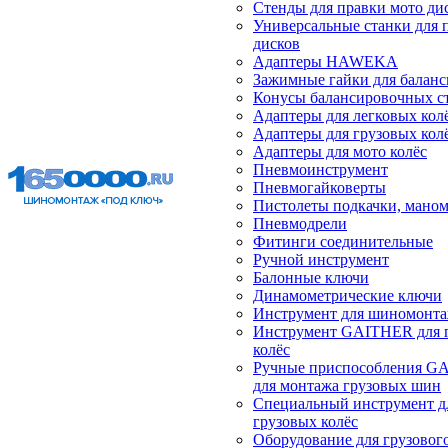
Стенды для правки мото ди
Универсальные станки для 
дисков
Адаптеры HAWEKA
Зажимные гайки для балан
Конусы балансировочных с
Адаптеры для легковых кол
Адаптеры для грузовых кол
Адаптеры для мото колёс
Пневмоинструмент
Пневмогайковерты
Пистолеты подкачки, мано
Пневмодрели
Фитинги соединительные
Ручной инструмент
Балонные ключи
Динамометрические ключи
Инструмент для шиномонт
Инструмент GAITHER для 
колёс
Ручные приспособления G
для монтажа грузовых шин
Специальный инструмент д
грузовых колёс
Оборудование для грузового