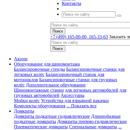
Контакты
+7 (499) 165-00-00, 165-33-63
Заказать з
Акции
Оборудование для шиномонтажа
Балансировочные стенды
Балансировочные станки для
легковых колёс
Балансировочный станок для
мотоциклов
Балансировочные станки для грузовых
колёс
Дополнительное обрудование
Шиномонтажные станки
для легковых автомобилей
для
грузовых автомобилей
Аксессуары
Мойки колёс
Устройства для взрывной накачки
Комплекты оборудования
... Показать все
Домкраты
Домкраты подкатные гидравлические
Длиннобазные
подкатные домкраты
Домкраты пневмо-гидравлические
Пневматические домкраты
Специальные домкраты
...