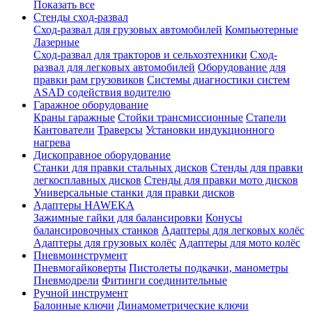
Показать все
Стенды сход-развал
Сход-развал для грузовых автомобилей
Компьютерные
Лазерные
Сход-развал для тракторов и сельхозтехники
Сход-
развал для легковых автомобилей
Оборудование для
правки рам грузовиков
Системы диагностики систем
ASAD содействия водителю
Гаражное оборудование
Краны гаражные
Стойки трансмиссионные
Стапели
Кантователи
Траверсы
Установки индукционного
нагрева
Дископравное оборудование
Станки для правки стальных дисков
Стенды для правки
легкосплавных дисков
Стенды для правки мото дисков
Универсальные станки для правки дисков
Адаптеры HAWEKA
Зажимные гайки для балансировки
Конусы
балансировочных станков
Адаптеры для легковых колёс
Адаптеры для грузовых колёс
Адаптеры для мото колёс
Пневмоинструмент
Пневмогайковерты
Пистолеты подкачки, манометры
Пневмодрели
Фитинги соединительные
Ручной инструмент
Балонные ключи
Динамометрические ключи