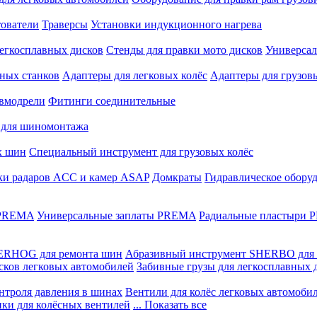
ователи
Траверсы
Установки индукционного нагрева
егкосплавных дисков
Стенды для правки мото дисков
Универсал
ных станков
Адаптеры для легковых колёс
Адаптеры для грузов
вмодрели
Фитинги соединительные
 для шиномонтажа
х шин
Специальный инструмент для грузовых колёс
ки радаров ACC и камер ASAP
Домкраты
Гидравлическое обору
 PREMA
Универсальные заплаты PREMA
Радиальные пластыри
ERHOG для ремонта шин
Абразивный инструмент SHERBO для 
сков легковых автомобилей
Забивные грузы для легкосплавных 
нтроля давления в шинах
Вентили для колёс легковых автомоби
ики для колёсных вентилей
... Показать все