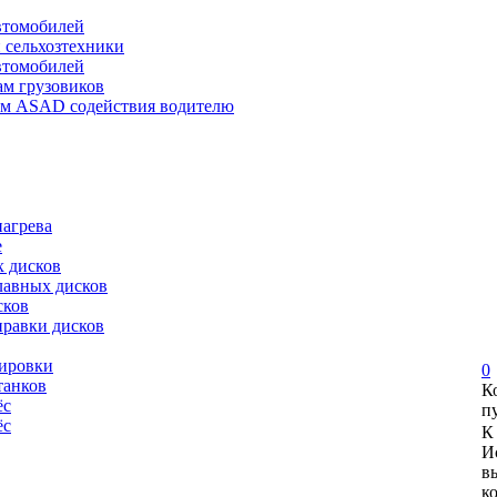
автомобилей
и сельхозтехники
автомобилей
ам грузовиков
ем ASAD содействия водителю
нагрева
е
х дисков
лавных дисков
сков
правки дисков
сировки
0
танков
К
ёс
п
ёс
К
И
в
к