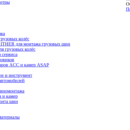
метры
О
П
ажа
рузовых колёс
ITHER для монтажа грузовых шин
я грузовых колёс
 сервиса
зовиков
даров ACC и камер ASAP
ие и инструмент
автомобилей
шиномонтажа
 и камер
онта шин
материалы