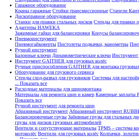
Гаражное оборудование
Краны гаражные
Стойки трансмиссионные
Стапели Кант
Дископравное оборудование
Станки для правки стальных дисков
Стенды для правки л
Адаптеры HAWEKA
Зажимные гайки для балансировки
Конусы балансировоч
Пневмоинструмент
Пневмогайковерты
Пистолеты подкачки, манометры
Пне
Ручной инструмент
Балонные ключи
Динамометрические ключи
Инструмент
Инструмент GAITHER для грузовых колёс
Ручные приспособления GAITHER для монтажа грузовы
Оборудование для грузового сервиса
Стенды сход-развал для грузовиков
Системы для настрой
... Показать все
Расходные материалы для шиномонтажа
Материалы для ремонта шин и камер
Камерные заплаты
Показать все
Ручной инструмент для ремонта шин
Абразивный инструмент
Абразивный инструмент RUBB
Балансировочные грузы
Забивные грузы для стальных ди
грузы для дисков грузовых автомобилей
Вентили и сопутствующие материалы
TPMS – система ко
мотоколёс
Вентили для грузовых колёс
Колпачки, золотн