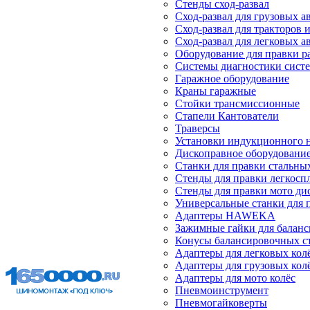
Стенды сход-развал
Сход-развал для грузовых 
Сход-развал для тракторов 
Сход-развал для легковых 
Оборудование для правки р
Системы диагностики сист
Гаражное оборудование
Краны гаражные
Стойки трансмиссионные
Стапели Кантователи
Траверсы
Установки индукционного 
Дископравное оборудовани
Станки для правки стальны
Стенды для правки легкосп
Стенды для правки мото ди
Универсальные станки для 
Адаптеры HAWEKA
Зажимные гайки для балан
Конусы балансировочных с
Адаптеры для легковых кол
Адаптеры для грузовых кол
Адаптеры для мото колёс
Пневмоинструмент
Пневмогайковерты