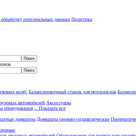
а обработку персональных данных
Политика
вонок
гковых колёс
Балансировочный станок для мотоциклов
Балансир
грузовых автомобилей
Аксессуары
ы оборудования
... Показать все
катные домкраты
Домкраты пневмо-гидравлические
Пневматиче
азерные
 для легковых автомобилей
Оборудование для правки рам грузов