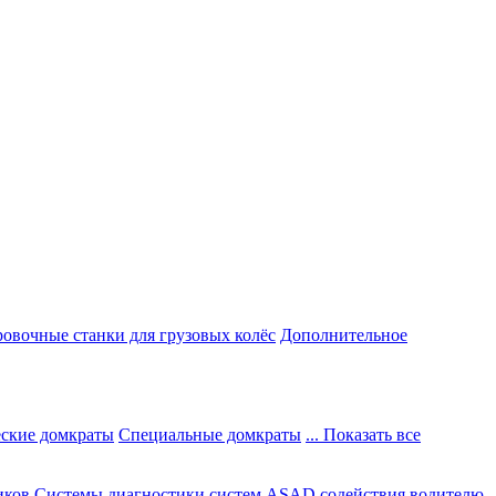
овочные станки для грузовых колёс
Дополнительное
ские домкраты
Специальные домкраты
... Показать все
иков
Системы диагностики систем ASAD содействия водителю