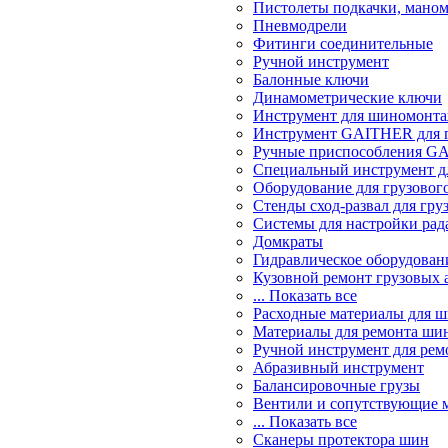
Пистолеты подкачки, мано
Пневмодрели
Фитинги соединительные
Ручной инструмент
Балонные ключи
Динамометрические ключи
Инструмент для шиномонт
Инструмент GAITHER для г
Ручные приспособления GA
Специальный инструмент дл
Оборудование для грузового
Стенды сход-развал для гру
Системы для настройки ра
Домкраты
Гидравлическое оборудован
Кузовной ремонт грузовых 
... Показать все
Расходные материалы для 
Материалы для ремонта шин
Ручной инструмент для рем
Абразивный инструмент
Балансировочные грузы
Вентили и сопутствующие 
... Показать все
Сканеры протектора шин