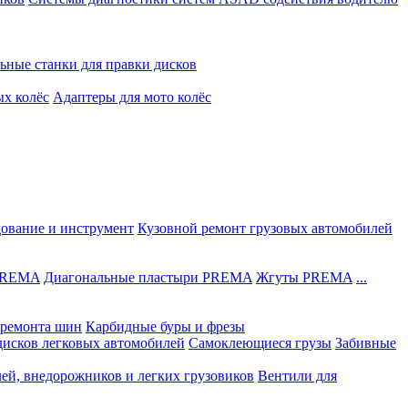
ьные станки для правки дисков
ых колёс
Адаптеры для мото колёс
дование и инструмент
Кузовной ремонт грузовых автомобилей
 PREMA
Диагональные пластыри PREMA
Жгуты PREMA
...
ремонта шин
Карбидные буры и фрезы
дисков легковых автомобилей
Самоклеющиеся грузы
Забивные
лей, внедорожников и легких грузовиков
Вентили для