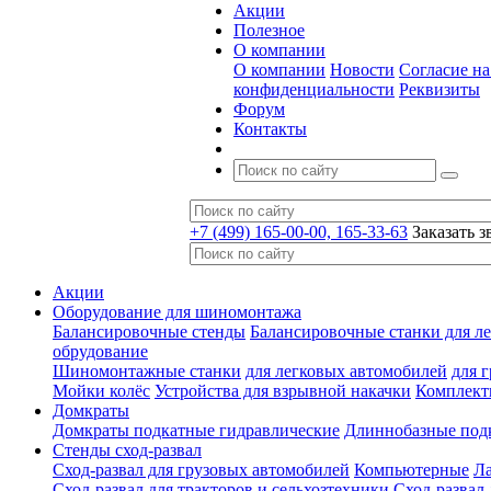
Акции
Полезное
О компании
О компании
Новости
Согласие н
конфиденциальности
Реквизиты
Форум
Контакты
+7 (499) 165-00-00, 165-33-63
Заказать з
Акции
Оборудование для шиномонтажа
Балансировочные стенды
Балансировочные станки для ле
обрудование
Шиномонтажные станки
для легковых автомобилей
для 
Мойки колёс
Устройства для взрывной накачки
Комплект
Домкраты
Домкраты подкатные гидравлические
Длиннобазные под
Стенды сход-развал
Сход-развал для грузовых автомобилей
Компьютерные
Л
Сход-развал для тракторов и сельхозтехники
Сход-развал