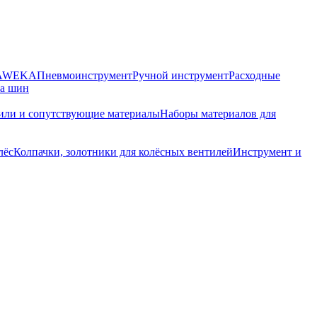
HAWEKA
Пневмоинструмент
Ручной инструмент
Расходные
ра шин
или и сопутствующие материалы
Наборы материалов для
лёс
Колпачки, золотники для колёсных вентилей
Инструмент и