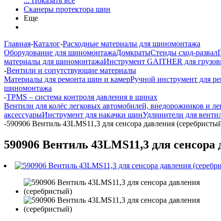
... Показать все
Сканеры протектора шин
Еще
Главная
-
Каталог
-
Расходные материалы для шиномонтажа
Оборудование для шиномонтажа
Домкраты
Стенды сход-развал
материалы для шиномонтажа
Инструмент GAITHER для грузов
-
Вентили и сопутствующие материалы
Материалы для ремонта шин и камер
Ручной инструмент для р
шиномонтажа
-
TPMS – система контроля давления в шинах
Вентили для колёс легковых автомобилей, внедорожников и ле
аксессуары
Инструмент для накачки шин
Удлинители для венти
-
590906 Вентиль 43LMS11,3 для сенсора давления (серебристы
590906 Вентиль 43LMS11,3 для сенсора 