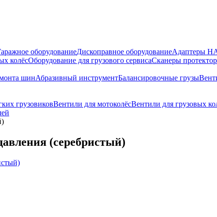
Гаражное оборудование
Дископравное оборудование
Адаптеры 
ых колёс
Оборудование для грузового сервиса
Сканеры протекто
емонта шин
Абразивный инструмент
Балансировочные грузы
Вент
гких грузовиков
Вентили для мотоколёс
Вентили для грузовых ко
лей
й)
давления (серебристый)