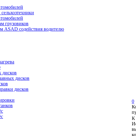
автомобилей
и сельхозтехники
автомобилей
ам грузовиков
ем ASAD содействия водителю
нагрева
е
х дисков
лавных дисков
сков
правки дисков
сировки
0
танков
К
ёс
п
ёс
К
И
в
к