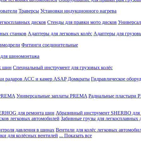
ователи
Траверсы
Установки индукционного нагрева
егкосплавных дисков
Стенды для правки мото дисков
Универсал
ных станков
Адаптеры для легковых колёс
Адаптеры для грузов
вмодрели
Фитинги соединительные
 для шиномонтажа
х шин
Специальный инструмент для грузовых колёс
ки радаров ACC и камер ASAP
Домкраты
Гидравлическое обору
 PREMA
Универсальные заплаты PREMA
Радиальные пластыри
ERHOG для ремонта шин
Абразивный инструмент SHERBO для 
сков легковых автомобилей
Забивные грузы для легкосплавных 
нтроля давления в шинах
Вентили для колёс легковых автомоби
ики для колёсных вентилей
... Показать все