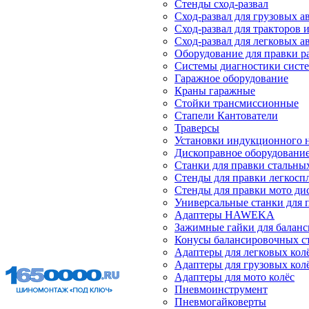
Стенды сход-развал
Сход-развал для грузовых 
Сход-развал для тракторов 
Сход-развал для легковых 
Оборудование для правки р
Системы диагностики сист
Гаражное оборудование
Краны гаражные
Стойки трансмиссионные
Стапели Кантователи
Траверсы
Установки индукционного 
Дископравное оборудовани
Станки для правки стальны
Стенды для правки легкосп
Стенды для правки мото ди
Универсальные станки для 
Адаптеры HAWEKA
Зажимные гайки для балан
Конусы балансировочных с
Адаптеры для легковых кол
Адаптеры для грузовых кол
Адаптеры для мото колёс
Пневмоинструмент
Пневмогайковерты