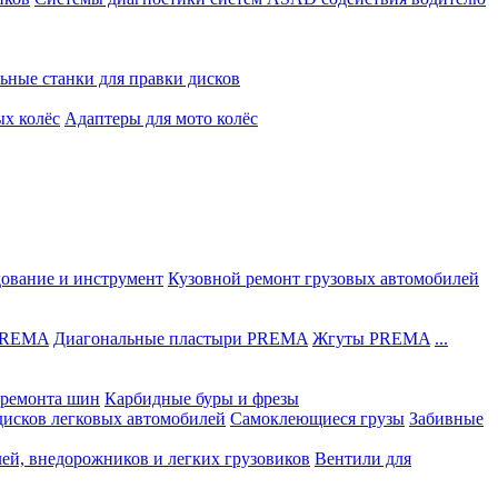
ьные станки для правки дисков
ых колёс
Адаптеры для мото колёс
дование и инструмент
Кузовной ремонт грузовых автомобилей
 PREMA
Диагональные пластыри PREMA
Жгуты PREMA
...
ремонта шин
Карбидные буры и фрезы
дисков легковых автомобилей
Самоклеющиеся грузы
Забивные
лей, внедорожников и легких грузовиков
Вентили для