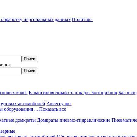
а обработку персональных данных
Политика
вонок
гковых колёс
Балансировочный станок для мотоциклов
Балансир
грузовых автомобилей
Аксессуары
ы оборудования
... Показать все
катные домкраты
Домкраты пневмо-гидравлические
Пневматиче
азерные
 для легковых автомобилей
Оборудование для правки рам грузов