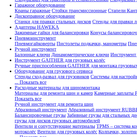
Гаражное оборудование
Краны гаражные
Стойки трансмиссионные
Стапели Кант
Дископравное оборудование
Станки для правки стальных дисков
Стенды для правки л
Адаптеры HAWEKA
Зажимные гайки для балансировки
Конусы балансировоч
Пневмоинструмент
Пневмогайковерты
Пистолеты подкачки, манометры
Пне
Ручной инструмент
Балонные ключи
Динамометрические ключи
Инструмент
Инструмент GAITHER для грузовых колёс
Ручные приспособления GAITHER для монтажа грузовы
Оборудование для грузового сервиса
Стенды сход-развал для грузовиков
Системы для настрой
... Показать все
Расходные материалы для шиномонтажа
Материалы для ремонта шин и камер
Камерные заплаты
Показать все
Ручной инструмент для ремонта шин
Абразивный инструмент
Абразивный инструмент RUBB
Балансировочные грузы
Забивные грузы для стальных ди
грузы для дисков грузовых автомобилей
Вентили и сопутствующие материалы
TPMS – система ко
мотоколёс
Вентили для грузовых колёс
Колпачки, золотн