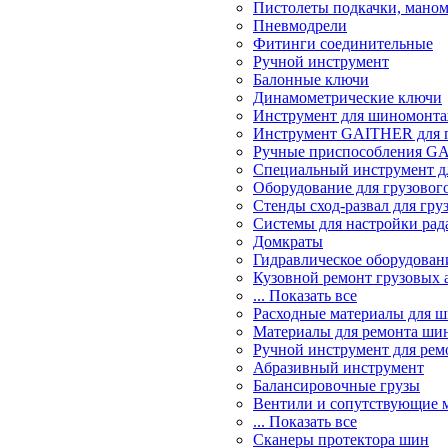
Пистолеты подкачки, мано
Пневмодрели
Фитинги соединительные
Ручной инструмент
Балонные ключи
Динамометрические ключи
Инструмент для шиномонт
Инструмент GAITHER для г
Ручные приспособления GA
Специальный инструмент дл
Оборудование для грузового
Стенды сход-развал для гру
Системы для настройки ра
Домкраты
Гидравлическое оборудован
Кузовной ремонт грузовых 
... Показать все
Расходные материалы для 
Материалы для ремонта шин
Ручной инструмент для рем
Абразивный инструмент
Балансировочные грузы
Вентили и сопутствующие 
... Показать все
Сканеры протектора шин