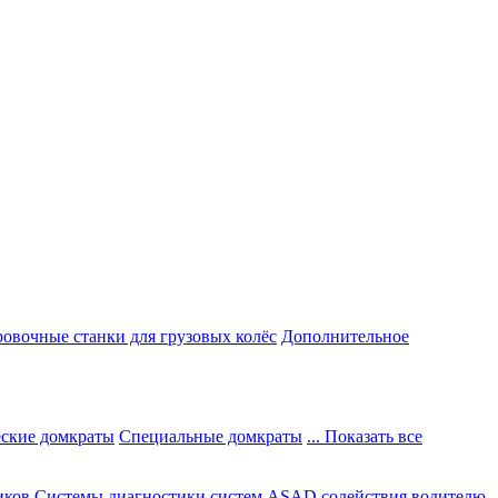
овочные станки для грузовых колёс
Дополнительное
ские домкраты
Специальные домкраты
... Показать все
иков
Системы диагностики систем ASAD содействия водителю