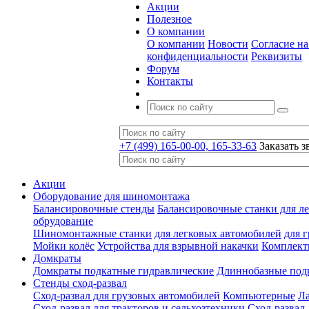
Акции
Полезное
О компании
О компании
Новости
Согласие н
конфиденциальности
Реквизиты
Форум
Контакты
+7 (499) 165-00-00, 165-33-63
Заказать з
Акции
Оборудование для шиномонтажа
Балансировочные стенды
Балансировочные станки для ле
обрудование
Шиномонтажные станки
для легковых автомобилей
для 
Мойки колёс
Устройства для взрывной накачки
Комплект
Домкраты
Домкраты подкатные гидравлические
Длиннобазные под
Стенды сход-развал
Сход-развал для грузовых автомобилей
Компьютерные
Л
Сход-развал для тракторов и сельхозтехники
Сход-развал