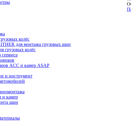
метры
О
П
ажа
рузовых колёс
ITHER для монтажа грузовых шин
я грузовых колёс
 сервиса
зовиков
даров ACC и камер ASAP
ие и инструмент
автомобилей
шиномонтажа
 и камер
онта шин
материалы