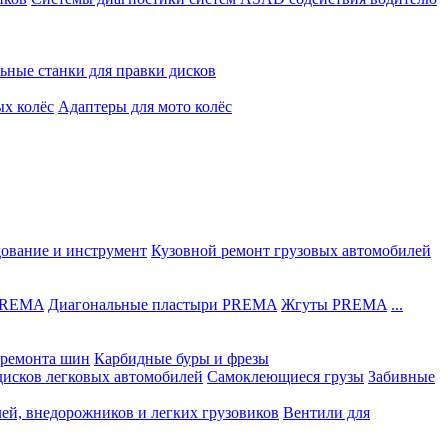
ьные станки для правки дисков
ых колёс
Адаптеры для мото колёс
дование и инструмент
Кузовной ремонт грузовых автомобилей
 PREMA
Диагональные пластыри PREMA
Жгуты PREMA
...
ремонта шин
Карбидные буры и фрезы
дисков легковых автомобилей
Самоклеющиеся грузы
Забивные
лей, внедорожников и легких грузовиков
Вентили для