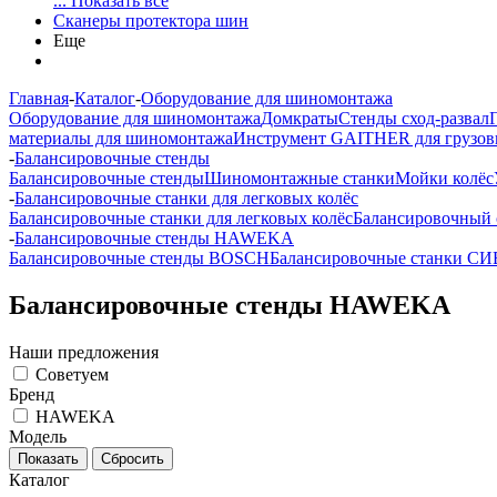
... Показать все
Сканеры протектора шин
Еще
Главная
-
Каталог
-
Оборудование для шиномонтажа
Оборудование для шиномонтажа
Домкраты
Стенды сход-развал
материалы для шиномонтажа
Инструмент GAITHER для грузов
-
Балансировочные стенды
Балансировочные стенды
Шиномонтажные станки
Мойки колёс
-
Балансировочные станки для легковых колёс
Балансировочные станки для легковых колёс
Балансировочный 
-
Балансировочные стенды HAWEKA
Балансировочные стенды BOSCH
Балансировочные станки С
Балансировочные стенды HAWEKA
Наши предложения
Советуем
Бренд
HAWEKA
Модель
Каталог