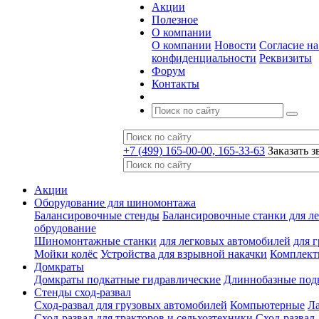
Акции
Полезное
О компании
О компании
Новости
Согласие н
конфиденциальности
Реквизиты
Форум
Контакты
+7 (499) 165-00-00, 165-33-63
Заказать з
Акции
Оборудование для шиномонтажа
Балансировочные стенды
Балансировочные станки для ле
обрудование
Шиномонтажные станки
для легковых автомобилей
для 
Мойки колёс
Устройства для взрывной накачки
Комплект
Домкраты
Домкраты подкатные гидравлические
Длиннобазные под
Стенды сход-развал
Сход-развал для грузовых автомобилей
Компьютерные
Л
Сход-развал для тракторов и сельхозтехники
Сход-развал