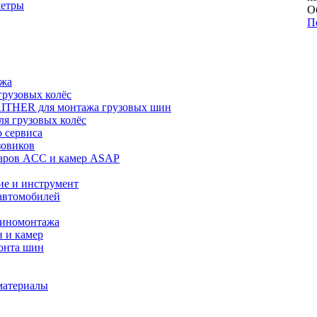
метры
О
П
ажа
рузовых колёс
ITHER для монтажа грузовых шин
я грузовых колёс
 сервиса
зовиков
даров ACC и камер ASAP
ие и инструмент
автомобилей
шиномонтажа
 и камер
онта шин
материалы