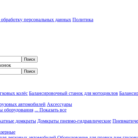
а обработку персональных данных
Политика
вонок
гковых колёс
Балансировочный станок для мотоциклов
Балансир
грузовых автомобилей
Аксессуары
ы оборудования
... Показать все
катные домкраты
Домкраты пневмо-гидравлические
Пневматиче
азерные
 для легковых автомобилей
Оборудование для правки рам грузов