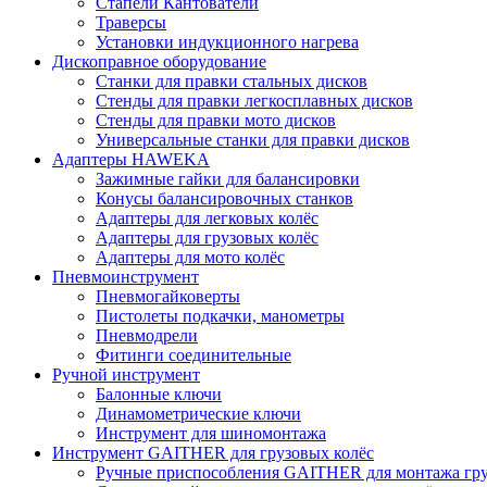
Стапели Кантователи
Траверсы
Установки индукционного нагрева
Дископравное оборудование
Станки для правки стальных дисков
Стенды для правки легкосплавных дисков
Стенды для правки мото дисков
Универсальные станки для правки дисков
Адаптеры HAWEKA
Зажимные гайки для балансировки
Конусы балансировочных станков
Адаптеры для легковых колёс
Адаптеры для грузовых колёс
Адаптеры для мото колёс
Пневмоинструмент
Пневмогайковерты
Пистолеты подкачки, манометры
Пневмодрели
Фитинги соединительные
Ручной инструмент
Балонные ключи
Динамометрические ключи
Инструмент для шиномонтажа
Инструмент GAITHER для грузовых колёс
Ручные приспособления GAITHER для монтажа гр