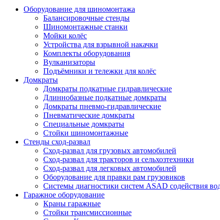
Оборудование для шиномонтажа
Балансировочные стенды
Шиномонтажные станки
Мойки колёс
Устройства для взрывной накачки
Комплекты оборудования
Вулканизаторы
Подъёмники и тележки для колёс
Домкраты
Домкраты подкатные гидравлические
Длиннобазные подкатные домкраты
Домкраты пневмо-гидравлические
Пневматические домкраты
Специальные домкраты
Стойки шиномонтажные
Стенды сход-развал
Сход-развал для грузовых автомобилей
Сход-развал для тракторов и сельхозтехники
Сход-развал для легковых автомобилей
Оборудование для правки рам грузовиков
Системы диагностики систем ASAD содействия во
Гаражное оборудование
Краны гаражные
Стойки трансмиссионные