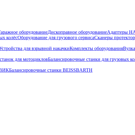
Гаражное оборудование
Дископравное оборудование
Адаптеры 
ых колёс
Оборудование для грузового сервиса
Сканеры протекто
Устройства для взрывной накачки
Комплекты оборудования
Вулк
станок для мотоциклов
Балансировочные станки для грузовых ко
ИВИК
Балансировочные станки BEISSBARTH