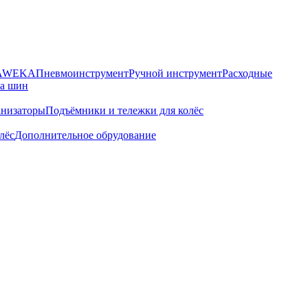
HAWEKA
Пневмоинструмент
Ручной инструмент
Расходные
ра шин
анизаторы
Подъёмники и тележки для колёс
лёс
Дополнительное обрудование