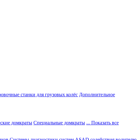
овочные станки для грузовых колёс
Дополнительное
ские домкраты
Специальные домкраты
... Показать все
иков
Системы диагностики систем ASAD содействия водителю