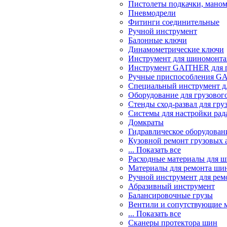
Пистолеты подкачки, мано
Пневмодрели
Фитинги соединительные
Ручной инструмент
Балонные ключи
Динамометрические ключи
Инструмент для шиномонт
Инструмент GAITHER для г
Ручные приспособления GA
Специальный инструмент дл
Оборудование для грузового
Стенды сход-развал для гру
Системы для настройки ра
Домкраты
Гидравлическое оборудован
Кузовной ремонт грузовых 
... Показать все
Расходные материалы для 
Материалы для ремонта шин
Ручной инструмент для рем
Абразивный инструмент
Балансировочные грузы
Вентили и сопутствующие 
... Показать все
Сканеры протектора шин