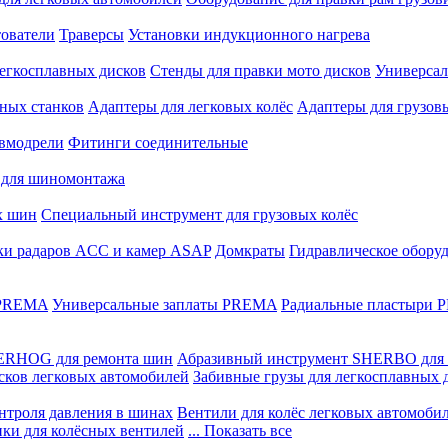
ователи
Траверсы
Установки индукционного нагрева
егкосплавных дисков
Стенды для правки мото дисков
Универсал
ных станков
Адаптеры для легковых колёс
Адаптеры для грузов
вмодрели
Фитинги соединительные
 для шиномонтажа
х шин
Специальный инструмент для грузовых колёс
ки радаров ACC и камер ASAP
Домкраты
Гидравлическое обору
 PREMA
Универсальные заплаты PREMA
Радиальные пластыри
ERHOG для ремонта шин
Абразивный инструмент SHERBO для 
сков легковых автомобилей
Забивные грузы для легкосплавных 
нтроля давления в шинах
Вентили для колёс легковых автомоби
ики для колёсных вентилей
... Показать все