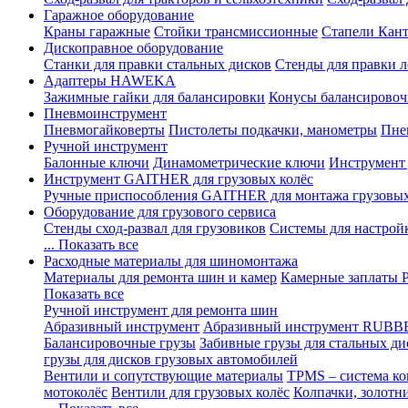
Гаражное оборудование
Краны гаражные
Стойки трансмиссионные
Стапели Кант
Дископравное оборудование
Станки для правки стальных дисков
Стенды для правки л
Адаптеры HAWEKA
Зажимные гайки для балансировки
Конусы балансировоч
Пневмоинструмент
Пневмогайковерты
Пистолеты подкачки, манометры
Пне
Ручной инструмент
Балонные ключи
Динамометрические ключи
Инструмент
Инструмент GAITHER для грузовых колёс
Ручные приспособления GAITHER для монтажа грузовы
Оборудование для грузового сервиса
Стенды сход-развал для грузовиков
Системы для настрой
... Показать все
Расходные материалы для шиномонтажа
Материалы для ремонта шин и камер
Камерные заплаты
Показать все
Ручной инструмент для ремонта шин
Абразивный инструмент
Абразивный инструмент RUBB
Балансировочные грузы
Забивные грузы для стальных ди
грузы для дисков грузовых автомобилей
Вентили и сопутствующие материалы
TPMS – система ко
мотоколёс
Вентили для грузовых колёс
Колпачки, золотн