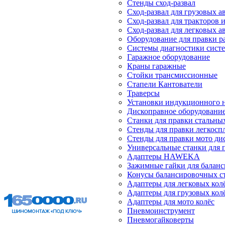
Стенды сход-развал
Сход-развал для грузовых 
Сход-развал для тракторов 
Сход-развал для легковых 
Оборудование для правки р
Системы диагностики сист
Гаражное оборудование
Краны гаражные
Стойки трансмиссионные
Стапели Кантователи
Траверсы
Установки индукционного 
Дископравное оборудовани
Станки для правки стальны
Стенды для правки легкосп
Стенды для правки мото ди
Универсальные станки для 
Адаптеры HAWEKA
Зажимные гайки для балан
Конусы балансировочных с
Адаптеры для легковых кол
Адаптеры для грузовых кол
Адаптеры для мото колёс
Пневмоинструмент
Пневмогайковерты