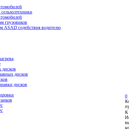
автомобилей
и сельхозтехники
автомобилей
ам грузовиков
ем ASAD содействия водителю
нагрева
е
х дисков
лавных дисков
сков
правки дисков
сировки
0
танков
К
ёс
п
ёс
К
И
в
к