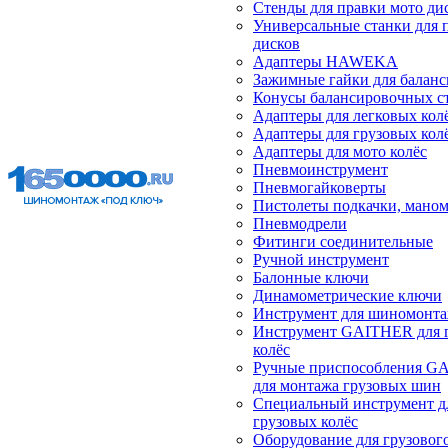
Стенды для правки мото ди
Универсальные станки для 
дисков
Адаптеры HAWEKA
Зажимные гайки для балан
Конусы балансировочных с
Адаптеры для легковых кол
Адаптеры для грузовых кол
Адаптеры для мото колёс
Пневмоинструмент
Пневмогайковерты
Пистолеты подкачки, мано
Пневмодрели
Фитинги соединительные
Ручной инструмент
Балонные ключи
Динамометрические ключи
Инструмент для шиномонт
Инструмент GAITHER для 
колёс
Ручные приспособления G
для монтажа грузовых шин
Специальный инструмент д
грузовых колёс
Оборудование для грузового