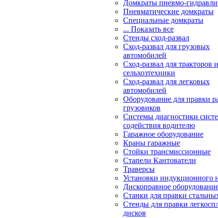
Домкраты пневмо-гидравли
Пневматические домкраты
Специальные домкраты
... Показать все
Стенды сход-развал
Сход-развал для грузовых
автомобилей
Сход-развал для тракторов 
сельхозтехники
Сход-развал для легковых
автомобилей
Оборудование для правки р
грузовиков
Системы диагностики сис
содействия водителю
Гаражное оборудование
Краны гаражные
Стойки трансмиссионные
Стапели Кантователи
Траверсы
Установки индукционного 
Дископравное оборудовани
Станки для правки стальны
Стенды для правки легкосп
дисков