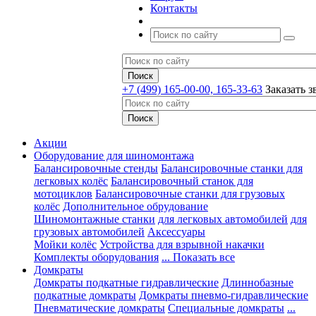
Контакты
+7 (499) 165-00-00, 165-33-63
Заказать з
Акции
Оборудование для шиномонтажа
Балансировочные стенды
Балансировочные станки для
легковых колёс
Балансировочный станок для
мотоциклов
Балансировочные станки для грузовых
колёс
Дополнительное обрудование
Шиномонтажные станки
для легковых автомобилей
для
грузовых автомобилей
Аксессуары
Мойки колёс
Устройства для взрывной накачки
Комплекты оборудования
... Показать все
Домкраты
Домкраты подкатные гидравлические
Длиннобазные
подкатные домкраты
Домкраты пневмо-гидравлические
Пневматические домкраты
Специальные домкраты
...