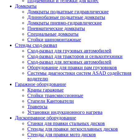
Подъёмники и тележки для колёс
Домкраты
Домкраты подкатные гидравлические
Длиннобазные подкатные домкраты
Домкраты пневмо-гидравлические
Пневматические домкраты
Специальные домкраты
Стойки шиномонтажные
Стенды сход-развал
Сход-развал для грузовых автомобилей
Сход-развал для тракторов и сельхозтехники
Сход-развал для легковых автомобилей
Оборудование для правки рам грузовиков
Системы диагностики систем ASAD содействия
водителю
Гаражное оборудование
Краны гаражные
Стойки трансмиссионные
Стапели Кантователи
Траверсы
Установки индукционного нагрева
Дископравное оборудование
Станки для правки стальных дисков
Стенды для правки легкосплавных дисков
Стенды для правки мото дисков