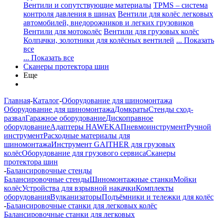
Вентили и сопутствующие материалы
TPMS – система
контроля давления в шинах
Вентили для колёс легковых
автомобилей, внедорожников и легких грузовиков
Вентили для мотоколёс
Вентили для грузовых колёс
Колпачки, золотники для колёсных вентилей
... Показать
все
... Показать все
Сканеры протектора шин
Еще
Главная
-
Каталог
-
Оборудование для шиномонтажа
Оборудование для шиномонтажа
Домкраты
Стенды сход-
развал
Гаражное оборудование
Дископравное
оборудование
Адаптеры HAWEKA
Пневмоинструмент
Ручной
инструмент
Расходные материалы для
шиномонтажа
Инструмент GAITHER для грузовых
колёс
Оборудование для грузового сервиса
Сканеры
протектора шин
-
Балансировочные стенды
Балансировочные стенды
Шиномонтажные станки
Мойки
колёс
Устройства для взрывной накачки
Комплекты
оборудования
Вулканизаторы
Подъёмники и тележки для колёс
-
Балансировочные станки для легковых колёс
Балансировочные станки для легковых