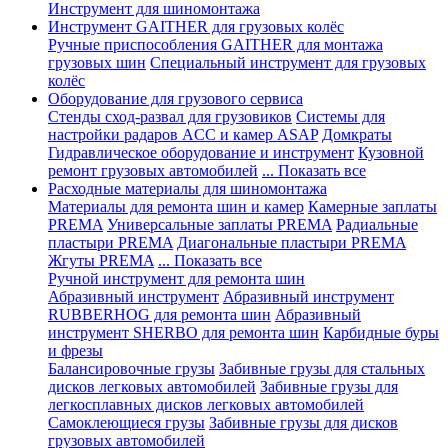
Инструмент для шиномонтажа
Инструмент GAITHER для грузовых колёс
Ручные приспособления GAITHER для монтажа
грузовых шин
Специальный инструмент для грузовых
колёс
Оборудование для грузового сервиса
Стенды сход-развал для грузовиков
Системы для
настройки радаров ACC и камер ASAP
Домкраты
Гидравлическое оборудование и инструмент
Кузовной
ремонт грузовых автомобилей
... Показать все
Расходные материалы для шиномонтажа
Материалы для ремонта шин и камер
Камерные заплаты
PREMA
Универсальные заплаты PREMA
Радиальные
пластыри PREMA
Диагональные пластыри PREMA
Жгуты PREMA
... Показать все
Ручной инструмент для ремонта шин
Абразивный инструмент
Абразивный инструмент
RUBBERHOG для ремонта шин
Абразивный
инструмент SHERBO для ремонта шин
Карбидные буры
и фрезы
Балансировочные грузы
Забивные грузы для стальных
дисков легковых автомобилей
Забивные грузы для
легкосплавных дисков легковых автомобилей
Самоклеющиеся грузы
Забивные грузы для дисков
грузовых автомобилей