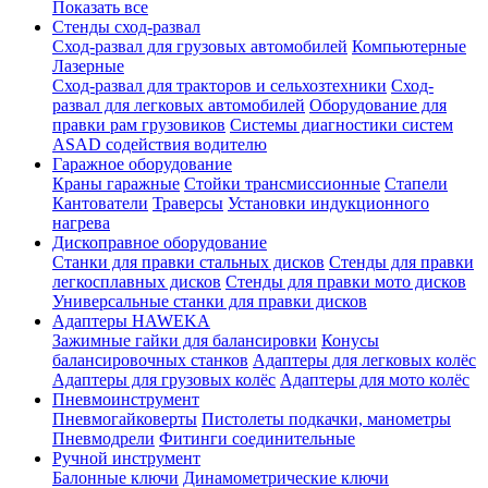
Показать все
Стенды сход-развал
Сход-развал для грузовых автомобилей
Компьютерные
Лазерные
Сход-развал для тракторов и сельхозтехники
Сход-
развал для легковых автомобилей
Оборудование для
правки рам грузовиков
Системы диагностики систем
ASAD содействия водителю
Гаражное оборудование
Краны гаражные
Стойки трансмиссионные
Стапели
Кантователи
Траверсы
Установки индукционного
нагрева
Дископравное оборудование
Станки для правки стальных дисков
Стенды для правки
легкосплавных дисков
Стенды для правки мото дисков
Универсальные станки для правки дисков
Адаптеры HAWEKA
Зажимные гайки для балансировки
Конусы
балансировочных станков
Адаптеры для легковых колёс
Адаптеры для грузовых колёс
Адаптеры для мото колёс
Пневмоинструмент
Пневмогайковерты
Пистолеты подкачки, манометры
Пневмодрели
Фитинги соединительные
Ручной инструмент
Балонные ключи
Динамометрические ключи