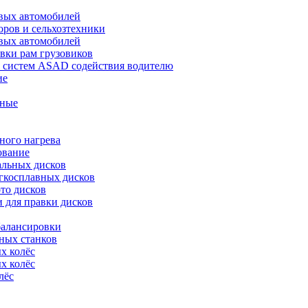
овых автомобилей
оров и сельхозтехники
овых автомобилей
вки рам грузовиков
 систем ASAD содействия водителю
ие
нные
ного нагрева
ование
альных дисков
гкосплавных дисков
то дисков
 для правки дисков
балансировки
ных станков
х колёс
х колёс
лёс