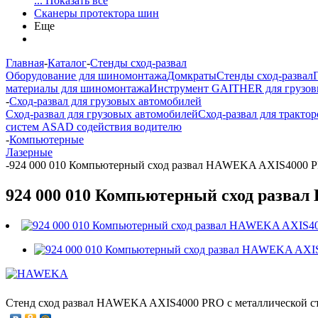
... Показать все
Сканеры протектора шин
Еще
Главная
-
Каталог
-
Стенды сход-развал
Оборудование для шиномонтажа
Домкраты
Стенды сход-развал
материалы для шиномонтажа
Инструмент GAITHER для грузов
-
Сход-развал для грузовых автомобилей
Сход-развал для грузовых автомобилей
Сход-развал для трактор
систем ASAD содействия водителю
-
Компьютерные
Лазерные
-
924 000 010 Компьютерный сход развал HAWEKA AXIS4000 P
924 000 010 Компьютерный сход разва
Стенд сход развал HAWEKA AXIS4000 PRO с металлической с