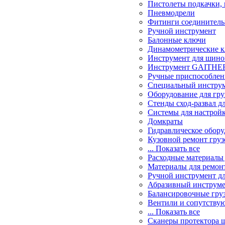
Пистолеты подкачки,
Пневмодрели
Фитинги соединител
Ручной инструмент
Балонные ключи
Динамометрические 
Инструмент для шин
Инструмент GAITHER 
Ручные приспособлен
Специальный инструм
Оборудование для гру
Стенды сход-развал д
Системы для настрой
Домкраты
Гидравлическое обору
Кузовной ремонт гру
... Показать все
Расходные материалы
Материалы для ремон
Ручной инструмент д
Абразивный инструм
Балансировочные гру
Вентили и сопутству
... Показать все
Сканеры протектора 