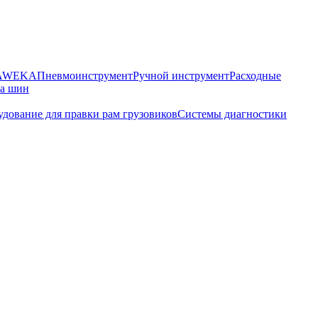
HAWEKA
Пневмоинструмент
Ручной инструмент
Расходные
ра шин
дование для правки рам грузовиков
Системы диагностики