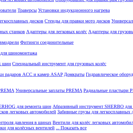
ователи
Траверсы
Установки индукционного нагрева
егкосплавных дисков
Стенды для правки мото дисков
Универсал
ных станков
Адаптеры для легковых колёс
Адаптеры для грузов
вмодрели
Фитинги соединительные
 для шиномонтажа
х шин
Специальный инструмент для грузовых колёс
ки радаров ACC и камер ASAP
Домкраты
Гидравлическое обору
 PREMA
Универсальные заплаты PREMA
Радиальные пластыри
ERHOG для ремонта шин
Абразивный инструмент SHERBO для 
сков легковых автомобилей
Забивные грузы для легкосплавных 
нтроля давления в шинах
Вентили для колёс легковых автомоби
ики для колёсных вентилей
... Показать все