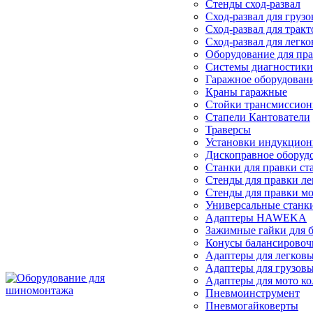
Стенды сход-развал
Сход-развал для груз
Сход-развал для тракт
Сход-развал для легк
Оборудование для пра
Системы диагностики
Гаражное оборудован
Краны гаражные
Стойки трансмиссио
Стапели Кантователи
Траверсы
Установки индукцион
Дископравное оборуд
Станки для правки ст
Стенды для правки ле
Стенды для правки мо
Универсальные станки
Адаптеры HAWEKA
Зажимные гайки для 
Конусы балансировоч
Адаптеры для легковы
Адаптеры для грузовы
Адаптеры для мото ко
Пневмоинструмент
Пневмогайковерты