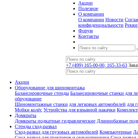
Акции
Полезное
О компании
О компании
Новости
Согла
конфиденциальности
Рекви
Форум
Контакты
+7 (499) 165-00-00, 165-33-63
Зака
Акции
Оборудование для шиномонтажа
Балансировочные стенды
Балансировочные станки для ле
обрудование
Шиномонтажные станки
для легковых автомобилей
для 
Мойки колёс
Устройства для взрывной накачки
Комплект
Домкраты
Домкраты подкатные гидравлические
Длиннобазные под
Стенды сход-развал
Сход-развал для грузовых автомобилей
Компьютерные
Л
Сход-развал для тракторов и сельхозтехники
Сход-развал