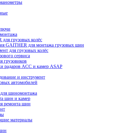
 манометры
ьные
ключи
омонтажа
для грузовых колёс
ия GAITHER для монтажа грузовых шин
ент для грузовых колёс
зового сервиса
ля грузовиков
ки радаров ACC и камер ASAP
дование и инструмент
зовых автомобилей
 для шиномонтажа
та шин и камер
ля ремонта шин
ент
зы
ющие материалы
шин