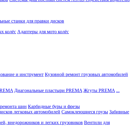
ьные станки для правки дисков
ых колёс
Адаптеры для мото колёс
дование и инструмент
Кузовной ремонт грузовых автомобилей
 PREMA
Диагональные пластыри PREMA
Жгуты PREMA
...
ремонта шин
Карбидные буры и фрезы
дисков легковых автомобилей
Самоклеющиеся грузы
Забивные
лей, внедорожников и легких грузовиков
Вентили для