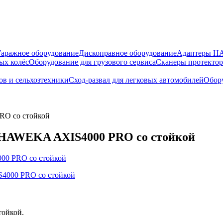
Гаражное оборудование
Дископравное оборудование
Адаптеры 
ых колёс
Оборудование для грузового сервиса
Сканеры протекто
ов и сельхозтехники
Сход-развал для легковых автомобилей
Обору
RO со стойкой
л HAWEKA AXIS4000 PRO со стойкой
тойкой.