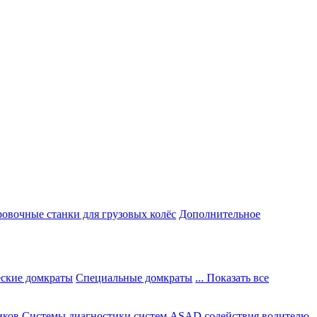
овочные станки для грузовых колёс
Дополнительное
ские домкраты
Специальные домкраты
... Показать все
иков
Системы диагностики систем ASAD содействия водителю