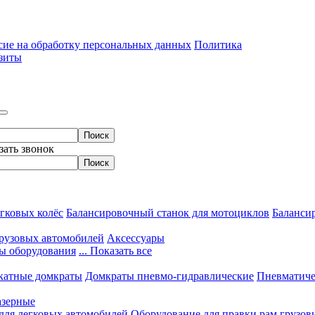
сие на обработку персональных данных
Политика
зиты
зать звонок
гковых колёс
Балансировочный станок для мотоциклов
Балансир
грузовых автомобилей
Аксессуары
ы оборудования
... Показать все
катные домкраты
Домкраты пневмо-гидравлические
Пневматиче
азерные
 для легковых автомобилей
Оборудование для правки рам грузов