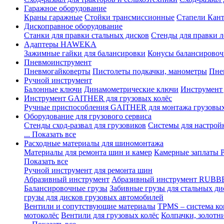
Гаражное оборудование
Краны гаражные
Стойки трансмиссионные
Стапели Кант
Дископравное оборудование
Станки для правки стальных дисков
Стенды для правки л
Адаптеры HAWEKA
Зажимные гайки для балансировки
Конусы балансировоч
Пневмоинструмент
Пневмогайковерты
Пистолеты подкачки, манометры
Пне
Ручной инструмент
Балонные ключи
Динамометрические ключи
Инструмент
Инструмент GAITHER для грузовых колёс
Ручные приспособления GAITHER для монтажа грузовы
Оборудование для грузового сервиса
Стенды сход-развал для грузовиков
Системы для настрой
... Показать все
Расходные материалы для шиномонтажа
Материалы для ремонта шин и камер
Камерные заплаты
Показать все
Ручной инструмент для ремонта шин
Абразивный инструмент
Абразивный инструмент RUBB
Балансировочные грузы
Забивные грузы для стальных ди
грузы для дисков грузовых автомобилей
Вентили и сопутствующие материалы
TPMS – система ко
мотоколёс
Вентили для грузовых колёс
Колпачки, золотн