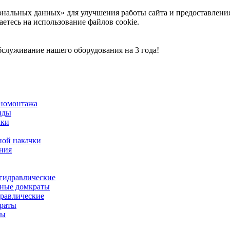
ональных данных» для улучшения работы сайта и предоставлени
аетесь на использование файлов cookie.
служивание нашего оборудования на 3 года!
иномонтажа
нды
нки
ной накачки
ния
гидравлические
ные домкраты
равлические
раты
ты