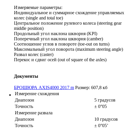
Измеряемые параметры:
Индивидуальное и суммарное схождение управляемых
колес (single and total toe)
Центральное положение рулевого колеса (steering gear
middle position)
Продольный угол наклона шкворня (KPI)
Поперечный угол наклона шкворня (camber)
Соотношение углов в повороте (toe-out on turns)
Максимальный угол поворота (maximum steering angle)
Развал колес (caster)
Перекос и сдвиг осей (out of square of the axles)
Документы
БРОШЮРА AXIS4000 2017 m
Размер: 607,8 кб
Измерение схождения
Диапозон
5 градусов
Точность
± 0°05
Измерение развала
Диапозон
10 градусов
Точность
± 0°05’