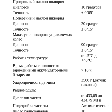
Продольный наклон шкворня
Диапозон
10 градусов
Точность
± 0°05’
Поперечный наклон шкворня
Диапозон
20 градусов
Точность
± 0°15’
Макс. угол поворота управляемых
колес
Диапозон
90 градусов
Точность
± 0°15’
от -5°С до
Рабочая температура
+40°С
Время работы с полностью
заряженными аккумуляторными
> 10 ч
батареями
3500 г (датчик
Ударопрочность датчика
наклона)
Радиомодуль:
от 433,05 до
Диапазон частот
434,79 МГц
Подстройка частоты
Автоматическая
Число радиоканалов
10