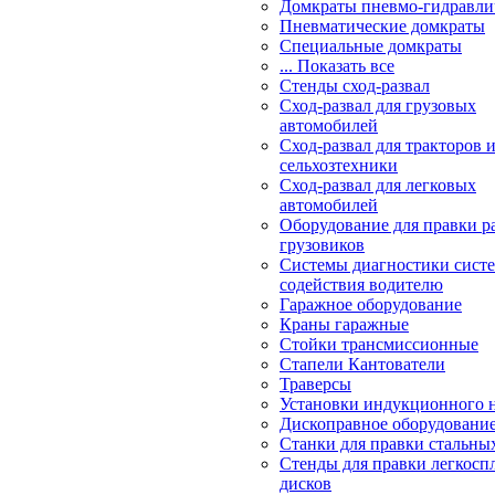
Домкраты пневмо-гидравли
Пневматические домкраты
Специальные домкраты
... Показать все
Стенды сход-развал
Сход-развал для грузовых
автомобилей
Сход-развал для тракторов 
сельхозтехники
Сход-развал для легковых
автомобилей
Оборудование для правки р
грузовиков
Системы диагностики сис
содействия водителю
Гаражное оборудование
Краны гаражные
Стойки трансмиссионные
Стапели Кантователи
Траверсы
Установки индукционного 
Дископравное оборудовани
Станки для правки стальны
Стенды для правки легкосп
дисков