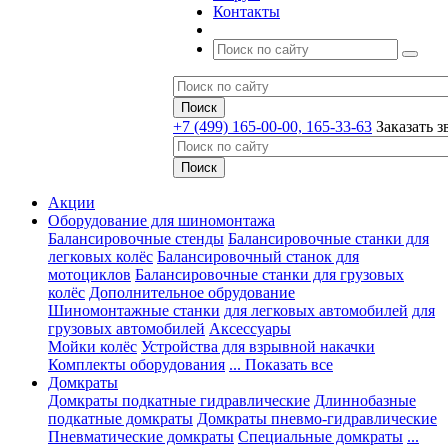
Контакты
+7 (499) 165-00-00, 165-33-63
Заказать з
Акции
Оборудование для шиномонтажа
Балансировочные стенды
Балансировочные станки для
легковых колёс
Балансировочный станок для
мотоциклов
Балансировочные станки для грузовых
колёс
Дополнительное обрудование
Шиномонтажные станки
для легковых автомобилей
для
грузовых автомобилей
Аксессуары
Мойки колёс
Устройства для взрывной накачки
Комплекты оборудования
... Показать все
Домкраты
Домкраты подкатные гидравлические
Длиннобазные
подкатные домкраты
Домкраты пневмо-гидравлические
Пневматические домкраты
Специальные домкраты
...