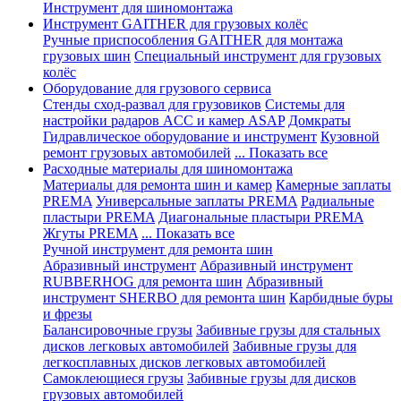
Инструмент для шиномонтажа
Инструмент GAITHER для грузовых колёс
Ручные приспособления GAITHER для монтажа
грузовых шин
Специальный инструмент для грузовых
колёс
Оборудование для грузового сервиса
Стенды сход-развал для грузовиков
Системы для
настройки радаров ACC и камер ASAP
Домкраты
Гидравлическое оборудование и инструмент
Кузовной
ремонт грузовых автомобилей
... Показать все
Расходные материалы для шиномонтажа
Материалы для ремонта шин и камер
Камерные заплаты
PREMA
Универсальные заплаты PREMA
Радиальные
пластыри PREMA
Диагональные пластыри PREMA
Жгуты PREMA
... Показать все
Ручной инструмент для ремонта шин
Абразивный инструмент
Абразивный инструмент
RUBBERHOG для ремонта шин
Абразивный
инструмент SHERBO для ремонта шин
Карбидные буры
и фрезы
Балансировочные грузы
Забивные грузы для стальных
дисков легковых автомобилей
Забивные грузы для
легкосплавных дисков легковых автомобилей
Самоклеющиеся грузы
Забивные грузы для дисков
грузовых автомобилей