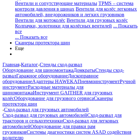
Вентили и сопутствующие материалы
TPMS – система
контроля давления в шинах
Вентили для колёс легковых
автомобилей, внедорожников и легких грузовиков
Вентили для мотоколёс
Вентили для грузовых колёс
Колпачки, золотники для колёсных вентилей
... Показать
все
... Показать все
Сканеры протектора шин
Еще
Главная
-
Каталог
-
Стенды сход-развал
Оборудование для шиномонтажа
Домкраты
Стенды сход-
развал
Гаражное оборудование
Дископравное
оборудование
Адаптеры HAWEKA
Пневмоинструмент
Ручной
инструмент
Расходные материалы для
шиномонтажа
Инструмент GAITHER для грузовых
колёс
Оборудование для грузового сервиса
Сканеры
протектора шин
-
Сход-развал для грузовых автомобилей
Сход-развал для грузовых автомобилей
Сход-развал для
тракторов и сельхозтехники
Сход-развал для легковых
автомобилей
Оборудование для правки рам
грузовиков
Системы диагностики систем ASAD содействия
водителю