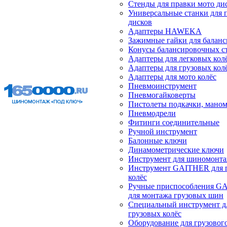
Стенды для правки мото ди
Универсальные станки для 
дисков
Адаптеры HAWEKA
Зажимные гайки для балан
Конусы балансировочных с
Адаптеры для легковых кол
Адаптеры для грузовых кол
Адаптеры для мото колёс
Пневмоинструмент
Пневмогайковерты
Пистолеты подкачки, мано
Пневмодрели
Фитинги соединительные
Ручной инструмент
Балонные ключи
Динамометрические ключи
Инструмент для шиномонт
Инструмент GAITHER для 
колёс
Ручные приспособления G
для монтажа грузовых шин
Специальный инструмент д
грузовых колёс
Оборудование для грузового