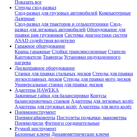
Показать все
Стенды сход-развал
Сход-развал для грузовых автомобилей
Компьютерные
Лазерные
Сход-развал для тракторов и сельхозтехники
Сход-
развал для легковых автомобилей
Оборудование для
правки рам грузовиков
Системы диагностики систем
ASAD содействия водителю
Гаражное оборудование
Краны гаражные
Стойки трансмиссионные
Стапели
Кантователи
Траверсы
Установки индукционного
нагрева
Дископравное оборудование
Станки для правки стальных дисков
Стенды для правки
легкосплавных дисков
Стенды для правки мото дисков
Универсальные станки для правки дисков
Адаптеры HAWEKA
Зажимные гайки для балансировки
Конусы
балансировочных станков
Адаптеры для легковых колёс
Адаптеры для грузовых колёс
Адаптеры для мото колёс
Пневмоинструмент
Пневмогайковерты
Пистолеты подкачки, манометры
Пневмодрели
Фитинги соединительные
Ручной инструмент
Балонные ключи
Динамометрические ключи