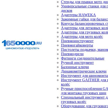
Стенды для правки мото ди
Универсальные станки для 
дисков
Адаптеры HAWEKA
Зажимные гайки для балан
Конусы балансировочных с
Адаптеры для легковых кол
Адаптеры для грузовых кол
Адаптеры для мото колёс
Пневмоинструмент
Пневмогайковерты
Пистолеты подкачки, мано
Пневмодрели
Фитинги соединительные
Ручной инструмент
Балонные ключи
Динамометрические ключи
Инструмент для шиномонт
Инструмент GAITHER для 
колёс
Ручные приспособления G
для монтажа грузовых шин
Специальный инструмент д
грузовых колёс
Оборудование для грузового