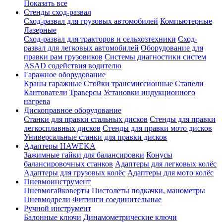
Показать все
Стенды сход-развал
Сход-развал для грузовых автомобилей
Компьютерные
Лазерные
Сход-развал для тракторов и сельхозтехники
Сход-
развал для легковых автомобилей
Оборудование для
правки рам грузовиков
Системы диагностики систем
ASAD содействия водителю
Гаражное оборудование
Краны гаражные
Стойки трансмиссионные
Стапели
Кантователи
Траверсы
Установки индукционного
нагрева
Дископравное оборудование
Станки для правки стальных дисков
Стенды для правки
легкосплавных дисков
Стенды для правки мото дисков
Универсальные станки для правки дисков
Адаптеры HAWEKA
Зажимные гайки для балансировки
Конусы
балансировочных станков
Адаптеры для легковых колёс
Адаптеры для грузовых колёс
Адаптеры для мото колёс
Пневмоинструмент
Пневмогайковерты
Пистолеты подкачки, манометры
Пневмодрели
Фитинги соединительные
Ручной инструмент
Балонные ключи
Динамометрические ключи