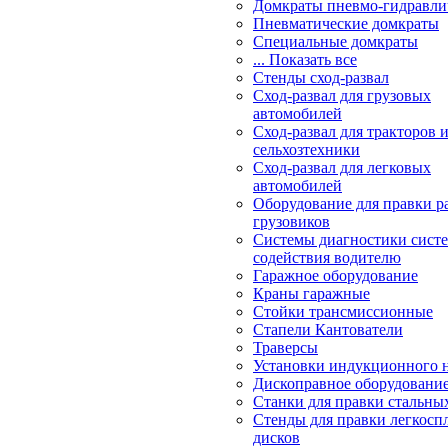
Домкраты пневмо-гидравли
Пневматические домкраты
Специальные домкраты
... Показать все
Стенды сход-развал
Сход-развал для грузовых
автомобилей
Сход-развал для тракторов 
сельхозтехники
Сход-развал для легковых
автомобилей
Оборудование для правки р
грузовиков
Системы диагностики сис
содействия водителю
Гаражное оборудование
Краны гаражные
Стойки трансмиссионные
Стапели Кантователи
Траверсы
Установки индукционного 
Дископравное оборудовани
Станки для правки стальны
Стенды для правки легкосп
дисков