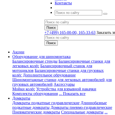
Контакты
+7 (499) 165-00-00, 165-33-63
Заказать з
Акции
Оборудование для шиномонтажа
Балансировочные стенды
Балансировочные станки для
легковых колёс
Балансировочный станок для
мотоциклов
Балансировочные станки для грузовых
колёс
Дополнительное обрудование
Шиномонтажные станки
для легковых автомобилей
для
грузовых автомобилей
Аксессуары
Мойки колёс
Устройства для взрывной накачки
Комплекты оборудования
... Показать все
Домкраты
Домкраты подкатные гидравлические
Длиннобазные
подкатные домкраты
Домкраты пневмо-гидравлические
Пневматические домкраты
Специальные домкраты
...