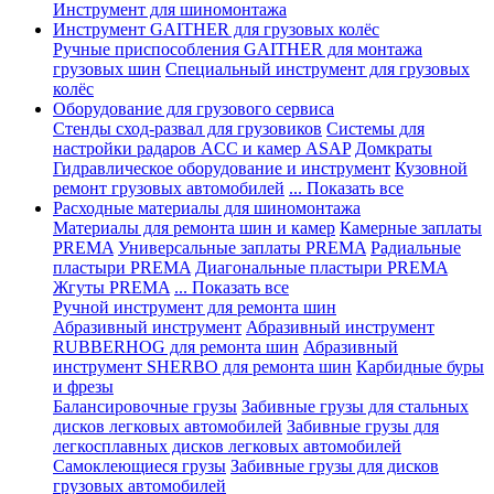
Инструмент для шиномонтажа
Инструмент GAITHER для грузовых колёс
Ручные приспособления GAITHER для монтажа
грузовых шин
Специальный инструмент для грузовых
колёс
Оборудование для грузового сервиса
Стенды сход-развал для грузовиков
Системы для
настройки радаров ACC и камер ASAP
Домкраты
Гидравлическое оборудование и инструмент
Кузовной
ремонт грузовых автомобилей
... Показать все
Расходные материалы для шиномонтажа
Материалы для ремонта шин и камер
Камерные заплаты
PREMA
Универсальные заплаты PREMA
Радиальные
пластыри PREMA
Диагональные пластыри PREMA
Жгуты PREMA
... Показать все
Ручной инструмент для ремонта шин
Абразивный инструмент
Абразивный инструмент
RUBBERHOG для ремонта шин
Абразивный
инструмент SHERBO для ремонта шин
Карбидные буры
и фрезы
Балансировочные грузы
Забивные грузы для стальных
дисков легковых автомобилей
Забивные грузы для
легкосплавных дисков легковых автомобилей
Самоклеющиеся грузы
Забивные грузы для дисков
грузовых автомобилей