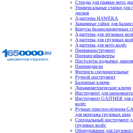
Стенды для правки мото ди
Универсальные станки для 
дисков
Адаптеры HAWEKA
Зажимные гайки для балан
Конусы балансировочных с
Адаптеры для легковых кол
Адаптеры для грузовых кол
Адаптеры для мото колёс
Пневмоинструмент
Пневмогайковерты
Пистолеты подкачки, мано
Пневмодрели
Фитинги соединительные
Ручной инструмент
Балонные ключи
Динамометрические ключи
Инструмент для шиномонт
Инструмент GAITHER для 
колёс
Ручные приспособления G
для монтажа грузовых шин
Специальный инструмент д
грузовых колёс
Оборудование для грузового