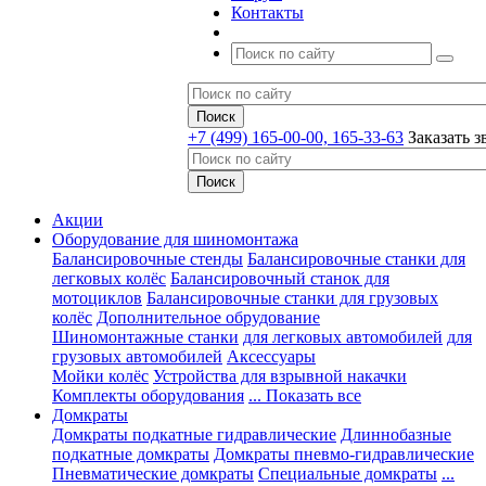
Контакты
+7 (499) 165-00-00, 165-33-63
Заказать з
Акции
Оборудование для шиномонтажа
Балансировочные стенды
Балансировочные станки для
легковых колёс
Балансировочный станок для
мотоциклов
Балансировочные станки для грузовых
колёс
Дополнительное обрудование
Шиномонтажные станки
для легковых автомобилей
для
грузовых автомобилей
Аксессуары
Мойки колёс
Устройства для взрывной накачки
Комплекты оборудования
... Показать все
Домкраты
Домкраты подкатные гидравлические
Длиннобазные
подкатные домкраты
Домкраты пневмо-гидравлические
Пневматические домкраты
Специальные домкраты
...