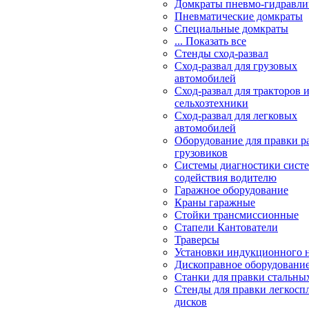
Домкраты пневмо-гидравли
Пневматические домкраты
Специальные домкраты
... Показать все
Стенды сход-развал
Сход-развал для грузовых
автомобилей
Сход-развал для тракторов 
сельхозтехники
Сход-развал для легковых
автомобилей
Оборудование для правки р
грузовиков
Системы диагностики сис
содействия водителю
Гаражное оборудование
Краны гаражные
Стойки трансмиссионные
Стапели Кантователи
Траверсы
Установки индукционного 
Дископравное оборудовани
Станки для правки стальны
Стенды для правки легкосп
дисков