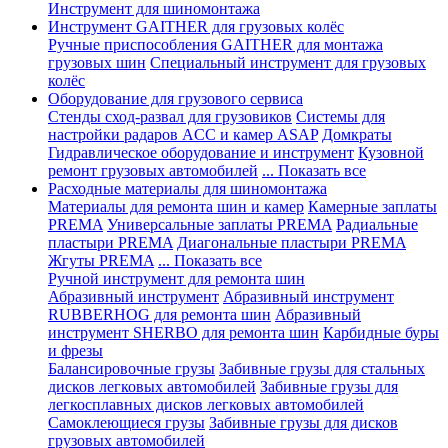
Инструмент для шиномонтажа
Инструмент GAITHER для грузовых колёс
Ручные приспособления GAITHER для монтажа
грузовых шин
Специальный инструмент для грузовых
колёс
Оборудование для грузового сервиса
Стенды сход-развал для грузовиков
Системы для
настройки радаров ACC и камер ASAP
Домкраты
Гидравлическое оборудование и инструмент
Кузовной
ремонт грузовых автомобилей
... Показать все
Расходные материалы для шиномонтажа
Материалы для ремонта шин и камер
Камерные заплаты
PREMA
Универсальные заплаты PREMA
Радиальные
пластыри PREMA
Диагональные пластыри PREMA
Жгуты PREMA
... Показать все
Ручной инструмент для ремонта шин
Абразивный инструмент
Абразивный инструмент
RUBBERHOG для ремонта шин
Абразивный
инструмент SHERBO для ремонта шин
Карбидные буры
и фрезы
Балансировочные грузы
Забивные грузы для стальных
дисков легковых автомобилей
Забивные грузы для
легкосплавных дисков легковых автомобилей
Самоклеющиеся грузы
Забивные грузы для дисков
грузовых автомобилей