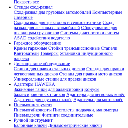
Показать все
Стенды сход-развал
Сход-развал для грузовых автомобилей
Компьютерные
Лазерные
Сход-развал для тракторов и сельхозтехники
Сход-
развал для легковых автомобилей
Оборудование для
правки рам грузовиков
Системы диагностики систем
ASAD содействия водителю
Гаражное оборудование
Краны гаражные
Стойки трансмиссионные
Стапели
Кантователи
Траверсы
Установки индукционного
нагрева
Дископравное оборудование
Станки для правки стальных дисков
Стенды для правки
легкосплавных дисков
Стенды для правки мото дисков
Универсальные станки для правки дисков
Адаптеры HAWEKA
Зажимные гайки для балансировки
Конусы
балансировочных станков
Адаптеры для легковых колёс
Адаптеры для грузовых колёс
Адаптеры для мото колёс
Пневмоинструмент
Пневмогайковерты
Пистолеты подкачки, манометры
Пневмодрели
Фитинги соединительные
Ручной инструмент
Балонные ключи
Динамометрические ключи