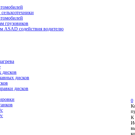
автомобилей
и сельхозтехники
автомобилей
ам грузовиков
ем ASAD содействия водителю
нагрева
е
х дисков
лавных дисков
сков
правки дисков
сировки
0
танков
К
ёс
п
ёс
К
И
в
к