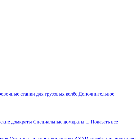
овочные станки для грузовых колёс
Дополнительное
ские домкраты
Специальные домкраты
... Показать все
иков
Системы диагностики систем ASAD содействия водителю