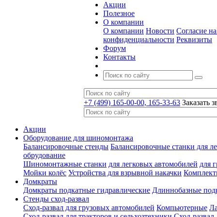
Акции
Полезное
О компании
О компании
Новости
Согласие н
конфиденциальности
Реквизиты
Форум
Контакты
+7 (499) 165-00-00, 165-33-63
Заказать з
Акции
Оборудование для шиномонтажа
Балансировочные стенды
Балансировочные станки для ле
обрудование
Шиномонтажные станки
для легковых автомобилей
для 
Мойки колёс
Устройства для взрывной накачки
Комплект
Домкраты
Домкраты подкатные гидравлические
Длиннобазные под
Стенды сход-развал
Сход-развал для грузовых автомобилей
Компьютерные
Л
Сход-развал для тракторов и сельхозтехники
Сход-развал