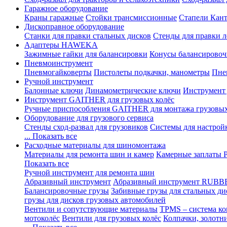
Гаражное оборудование
Краны гаражные
Стойки трансмиссионные
Стапели Кант
Дископравное оборудование
Станки для правки стальных дисков
Стенды для правки л
Адаптеры HAWEKA
Зажимные гайки для балансировки
Конусы балансировоч
Пневмоинструмент
Пневмогайковерты
Пистолеты подкачки, манометры
Пне
Ручной инструмент
Балонные ключи
Динамометрические ключи
Инструмент
Инструмент GAITHER для грузовых колёс
Ручные приспособления GAITHER для монтажа грузовы
Оборудование для грузового сервиса
Стенды сход-развал для грузовиков
Системы для настрой
... Показать все
Расходные материалы для шиномонтажа
Материалы для ремонта шин и камер
Камерные заплаты
Показать все
Ручной инструмент для ремонта шин
Абразивный инструмент
Абразивный инструмент RUBB
Балансировочные грузы
Забивные грузы для стальных ди
грузы для дисков грузовых автомобилей
Вентили и сопутствующие материалы
TPMS – система ко
мотоколёс
Вентили для грузовых колёс
Колпачки, золотн