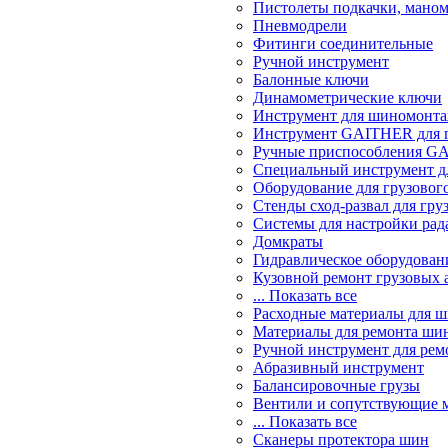
Пистолеты подкачки, мано
Пневмодрели
Фитинги соединительные
Ручной инструмент
Балонные ключи
Динамометрические ключи
Инструмент для шиномонт
Инструмент GAITHER для г
Ручные приспособления GA
Специальный инструмент дл
Оборудование для грузового
Стенды сход-развал для гру
Системы для настройки ра
Домкраты
Гидравлическое оборудован
Кузовной ремонт грузовых 
... Показать все
Расходные материалы для 
Материалы для ремонта шин
Ручной инструмент для рем
Абразивный инструмент
Балансировочные грузы
Вентили и сопутствующие 
... Показать все
Сканеры протектора шин