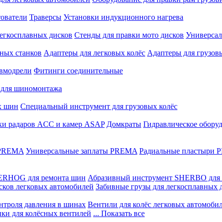
ователи
Траверсы
Установки индукционного нагрева
егкосплавных дисков
Стенды для правки мото дисков
Универсал
ных станков
Адаптеры для легковых колёс
Адаптеры для грузов
вмодрели
Фитинги соединительные
 для шиномонтажа
х шин
Специальный инструмент для грузовых колёс
ки радаров ACC и камер ASAP
Домкраты
Гидравлическое обору
 PREMA
Универсальные заплаты PREMA
Радиальные пластыри
ERHOG для ремонта шин
Абразивный инструмент SHERBO для 
сков легковых автомобилей
Забивные грузы для легкосплавных 
нтроля давления в шинах
Вентили для колёс легковых автомоби
ики для колёсных вентилей
... Показать все