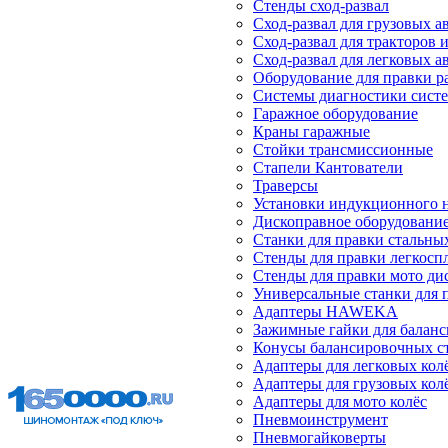
Стенды сход-развал
Сход-развал для грузовых 
Сход-развал для тракторов 
Сход-развал для легковых 
Оборудование для правки р
Системы диагностики сист
Гаражное оборудование
Краны гаражные
Стойки трансмиссионные
Стапели Кантователи
Траверсы
Установки индукционного 
Дископравное оборудовани
Станки для правки стальны
Стенды для правки легкосп
Стенды для правки мото ди
Универсальные станки для 
Адаптеры HAWEKA
Зажимные гайки для балан
Конусы балансировочных с
Адаптеры для легковых кол
Адаптеры для грузовых кол
Адаптеры для мото колёс
Пневмоинструмент
Пневмогайковерты