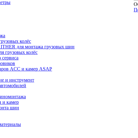
метры
О
П
ажа
рузовых колёс
ITHER для монтажа грузовых шин
я грузовых колёс
 сервиса
зовиков
даров ACC и камер ASAP
ие и инструмент
автомобилей
шиномонтажа
 и камер
онта шин
материалы