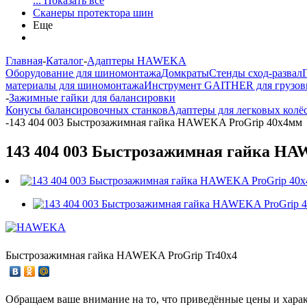
... Показать все
Сканеры протектора шин
Еще
Главная
-
Каталог
-
Адаптеры HAWEKA
Оборудование для шиномонтажа
Домкраты
Стенды сход-развал
материалы для шиномонтажа
Инструмент GAITHER для грузов
-
Зажимные гайки для балансировки
Конусы балансировочных станков
Адаптеры для легковых колё
-
143 404 003 Быстрозажимная гайка HAWEKA ProGrip 40х4мм
143 404 003 Быстрозажимная гайка H
Быстрозажимная гайка HAWEKA ProGrip Tr40x4
Обращаем ваше внимание на то, что приведённые цены и хара