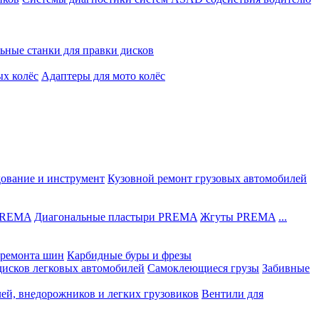
ьные станки для правки дисков
ых колёс
Адаптеры для мото колёс
дование и инструмент
Кузовной ремонт грузовых автомобилей
 PREMA
Диагональные пластыри PREMA
Жгуты PREMA
...
ремонта шин
Карбидные буры и фрезы
дисков легковых автомобилей
Самоклеющиеся грузы
Забивные
лей, внедорожников и легких грузовиков
Вентили для