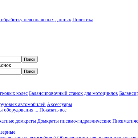
а обработку персональных данных
Политика
вонок
гковых колёс
Балансировочный станок для мотоциклов
Балансир
грузовых автомобилей
Аксессуары
ы оборудования
... Показать все
катные домкраты
Домкраты пневмо-гидравлические
Пневматиче
азерные
 для легковых автомобилей
Оборудование для правки рам грузов