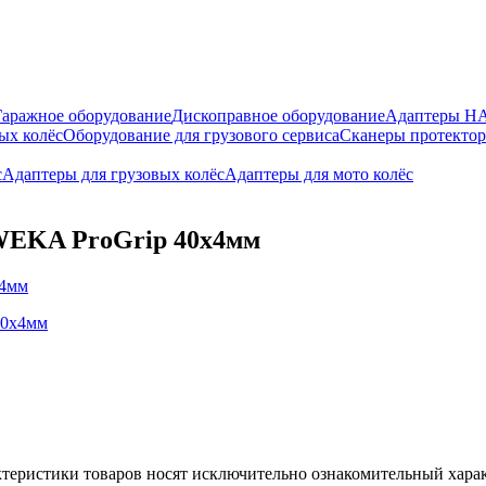
Гаражное оборудование
Дископравное оборудование
Адаптеры 
ых колёс
Оборудование для грузового сервиса
Сканеры протекто
с
Адаптеры для грузовых колёс
Адаптеры для мото колёс
AWEKA ProGrip 40х4мм
ктеристики товаров носят исключительно ознакомительный хара