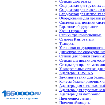
Стенды сход-развал
Сход-развал для грузовых 
Сход-развал для тракторов 
Сход-развал для легковых 
Оборудование для правки р
Системы диагностики сист
Гаражное оборудование
Краны гаражные
Стойки трансмиссионные
Стапели Кантователи
Траверсы
Установки индукционного 
Дископравное оборудовани
Станки для правки стальны
Стенды для правки легкосп
Стенды для правки мото ди
Универсальные станки для 
Адаптеры HAWEKA
Зажимные гайки для балан
Конусы балансировочных с
Адаптеры для легковых кол
Адаптеры для грузовых кол
Адаптеры для мото колёс
Пневмоинструмент
Пневмогайковерты