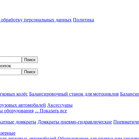
а обработку персональных данных
Политика
вонок
гковых колёс
Балансировочный станок для мотоциклов
Балансир
грузовых автомобилей
Аксессуары
ы оборудования
... Показать все
катные домкраты
Домкраты пневмо-гидравлические
Пневматиче
азерные
 для легковых автомобилей
Оборудование для правки рам грузов