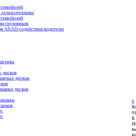
автомобилей
и сельхозтехники
автомобилей
ам грузовиков
ем ASAD содействия водителю
нагрева
е
х дисков
лавных дисков
сков
правки дисков
сировки
0
танков
К
ёс
п
ёс
К
И
в
к