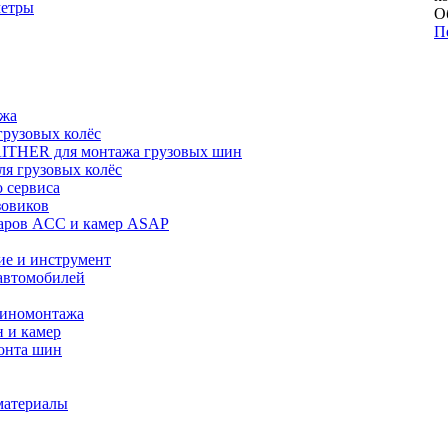
метры
О
П
ажа
рузовых колёс
ITHER для монтажа грузовых шин
я грузовых колёс
 сервиса
зовиков
даров ACC и камер ASAP
ие и инструмент
автомобилей
шиномонтажа
 и камер
онта шин
материалы