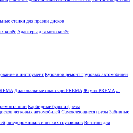
ьные станки для правки дисков
ых колёс
Адаптеры для мото колёс
дование и инструмент
Кузовной ремонт грузовых автомобилей
 PREMA
Диагональные пластыри PREMA
Жгуты PREMA
...
ремонта шин
Карбидные буры и фрезы
дисков легковых автомобилей
Самоклеющиеся грузы
Забивные
лей, внедорожников и легких грузовиков
Вентили для