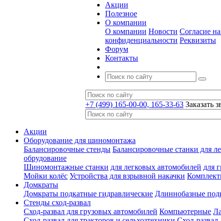
Акции
Полезное
О компании
О компании
Новости
Согласие н
конфиденциальности
Реквизиты
Форум
Контакты
+7 (499) 165-00-00, 165-33-63
Заказать з
Акции
Оборудование для шиномонтажа
Балансировочные стенды
Балансировочные станки для ле
обрудование
Шиномонтажные станки
для легковых автомобилей
для 
Мойки колёс
Устройства для взрывной накачки
Комплект
Домкраты
Домкраты подкатные гидравлические
Длиннобазные под
Стенды сход-развал
Сход-развал для грузовых автомобилей
Компьютерные
Л
Сход-развал для тракторов и сельхозтехники
Сход-развал