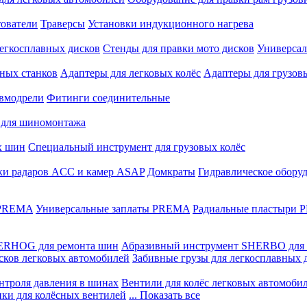
ователи
Траверсы
Установки индукционного нагрева
егкосплавных дисков
Стенды для правки мото дисков
Универсал
ных станков
Адаптеры для легковых колёс
Адаптеры для грузов
вмодрели
Фитинги соединительные
 для шиномонтажа
х шин
Специальный инструмент для грузовых колёс
ки радаров ACC и камер ASAP
Домкраты
Гидравлическое обору
 PREMA
Универсальные заплаты PREMA
Радиальные пластыри
ERHOG для ремонта шин
Абразивный инструмент SHERBO для 
сков легковых автомобилей
Забивные грузы для легкосплавных 
нтроля давления в шинах
Вентили для колёс легковых автомоби
ики для колёсных вентилей
... Показать все