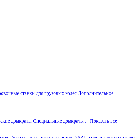
овочные станки для грузовых колёс
Дополнительное
ские домкраты
Специальные домкраты
... Показать все
иков
Системы диагностики систем ASAD содействия водителю