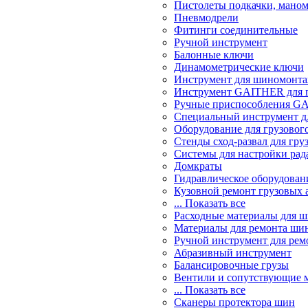
Пистолеты подкачки, мано
Пневмодрели
Фитинги соединительные
Ручной инструмент
Балонные ключи
Динамометрические ключи
Инструмент для шиномонт
Инструмент GAITHER для г
Ручные приспособления GA
Специальный инструмент дл
Оборудование для грузового
Стенды сход-развал для гру
Системы для настройки ра
Домкраты
Гидравлическое оборудован
Кузовной ремонт грузовых 
... Показать все
Расходные материалы для 
Материалы для ремонта шин
Ручной инструмент для рем
Абразивный инструмент
Балансировочные грузы
Вентили и сопутствующие 
... Показать все
Сканеры протектора шин