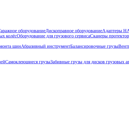
Гаражное оборудование
Дископравное оборудование
Адаптеры 
ых колёс
Оборудование для грузового сервиса
Сканеры протекто
емонта шин
Абразивный инструмент
Балансировочные грузы
Вент
лей
Самоклеющиеся грузы
Забивные грузы для дисков грузовых 