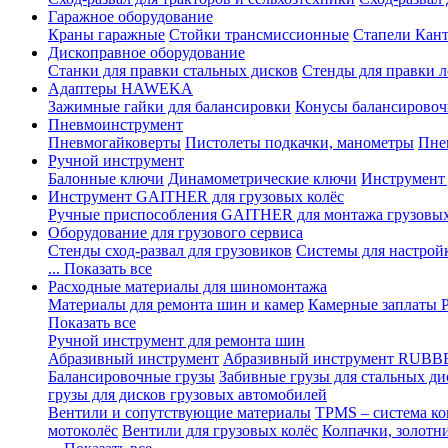
Гаражное оборудование
Краны гаражные
Стойки трансмиссионные
Стапели Кант
Дископравное оборудование
Станки для правки стальных дисков
Стенды для правки л
Адаптеры HAWEKA
Зажимные гайки для балансировки
Конусы балансировоч
Пневмоинструмент
Пневмогайковерты
Пистолеты подкачки, манометры
Пне
Ручной инструмент
Балонные ключи
Динамометрические ключи
Инструмент
Инструмент GAITHER для грузовых колёс
Ручные приспособления GAITHER для монтажа грузовы
Оборудование для грузового сервиса
Стенды сход-развал для грузовиков
Системы для настрой
... Показать все
Расходные материалы для шиномонтажа
Материалы для ремонта шин и камер
Камерные заплаты
Показать все
Ручной инструмент для ремонта шин
Абразивный инструмент
Абразивный инструмент RUBB
Балансировочные грузы
Забивные грузы для стальных ди
грузы для дисков грузовых автомобилей
Вентили и сопутствующие материалы
TPMS – система ко
мотоколёс
Вентили для грузовых колёс
Колпачки, золотн