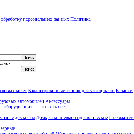
а обработку персональных данных
Политика
вонок
гковых колёс
Балансировочный станок для мотоциклов
Балансир
грузовых автомобилей
Аксессуары
ы оборудования
... Показать все
катные домкраты
Домкраты пневмо-гидравлические
Пневматиче
азерные
 для легковых автомобилей
Оборудование для правки рам грузов