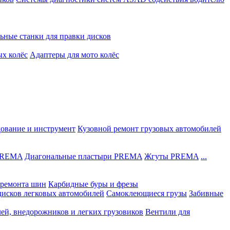
ьные станки для правки дисков
ых колёс
Адаптеры для мото колёс
дование и инструмент
Кузовной ремонт грузовых автомобилей
 PREMA
Диагональные пластыри PREMA
Жгуты PREMA
...
ремонта шин
Карбидные буры и фрезы
дисков легковых автомобилей
Самоклеющиеся грузы
Забивные
лей, внедорожников и легких грузовиков
Вентили для