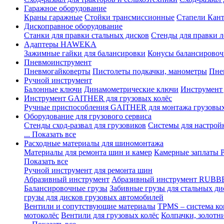
Гаражное оборудование
Краны гаражные
Стойки трансмиссионные
Стапели Кант
Дископравное оборудование
Станки для правки стальных дисков
Стенды для правки л
Адаптеры HAWEKA
Зажимные гайки для балансировки
Конусы балансировоч
Пневмоинструмент
Пневмогайковерты
Пистолеты подкачки, манометры
Пне
Ручной инструмент
Балонные ключи
Динамометрические ключи
Инструмент
Инструмент GAITHER для грузовых колёс
Ручные приспособления GAITHER для монтажа грузовы
Оборудование для грузового сервиса
Стенды сход-развал для грузовиков
Системы для настрой
... Показать все
Расходные материалы для шиномонтажа
Материалы для ремонта шин и камер
Камерные заплаты
Показать все
Ручной инструмент для ремонта шин
Абразивный инструмент
Абразивный инструмент RUBB
Балансировочные грузы
Забивные грузы для стальных ди
грузы для дисков грузовых автомобилей
Вентили и сопутствующие материалы
TPMS – система ко
мотоколёс
Вентили для грузовых колёс
Колпачки, золотн