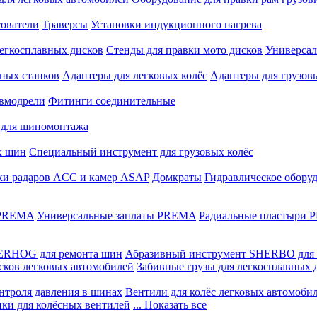
ователи
Траверсы
Установки индукционного нагрева
егкосплавных дисков
Стенды для правки мото дисков
Универсал
ных станков
Адаптеры для легковых колёс
Адаптеры для грузов
вмодрели
Фитинги соединительные
 для шиномонтажа
х шин
Специальный инструмент для грузовых колёс
ки радаров ACC и камер ASAP
Домкраты
Гидравлическое обору
 PREMA
Универсальные заплаты PREMA
Радиальные пластыри
ERHOG для ремонта шин
Абразивный инструмент SHERBO для 
сков легковых автомобилей
Забивные грузы для легкосплавных 
нтроля давления в шинах
Вентили для колёс легковых автомоби
ики для колёсных вентилей
... Показать все