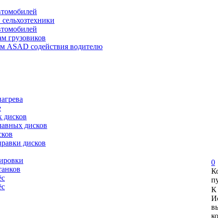
автомобилей
и сельхозтехники
автомобилей
ам грузовиков
ем ASAD содействия водителю
нагрева
е
х дисков
лавных дисков
сков
правки дисков
сировки
0
танков
К
ёс
п
ёс
К
И
в
к