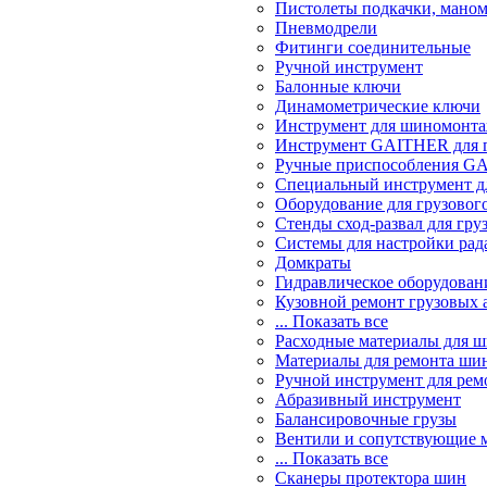
Пистолеты подкачки, мано
Пневмодрели
Фитинги соединительные
Ручной инструмент
Балонные ключи
Динамометрические ключи
Инструмент для шиномонт
Инструмент GAITHER для г
Ручные приспособления GA
Специальный инструмент дл
Оборудование для грузового
Стенды сход-развал для гру
Системы для настройки ра
Домкраты
Гидравлическое оборудован
Кузовной ремонт грузовых 
... Показать все
Расходные материалы для 
Материалы для ремонта шин
Ручной инструмент для рем
Абразивный инструмент
Балансировочные грузы
Вентили и сопутствующие 
... Показать все
Сканеры протектора шин