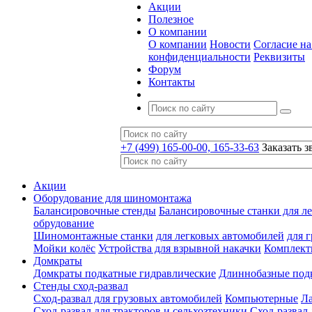
Акции
Полезное
О компании
О компании
Новости
Согласие н
конфиденциальности
Реквизиты
Форум
Контакты
+7 (499) 165-00-00, 165-33-63
Заказать з
Акции
Оборудование для шиномонтажа
Балансировочные стенды
Балансировочные станки для ле
обрудование
Шиномонтажные станки
для легковых автомобилей
для 
Мойки колёс
Устройства для взрывной накачки
Комплект
Домкраты
Домкраты подкатные гидравлические
Длиннобазные под
Стенды сход-развал
Сход-развал для грузовых автомобилей
Компьютерные
Л
Сход-развал для тракторов и сельхозтехники
Сход-развал