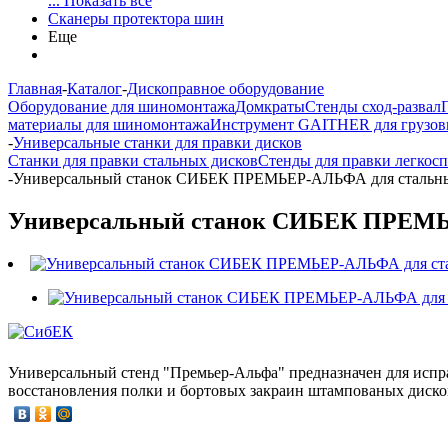
... Показать все
Сканеры протектора шин
Еще
Главная
-
Каталог
-
Дископравное оборудование
Оборудование для шиномонтажа
Домкраты
Стенды сход-развал
материалы для шиномонтажа
Инструмент GAITHER для грузов
-
Универсальные станки для правки дисков
Станки для правки стальных дисков
Стенды для правки легкос
-
Универсальный станок СИБЕК ПРЕМЬЕР-АЛЬФА для стальны
Универсальный станок СИБЕК ПРЕМЬЕ
Универсальный стенд "Премьер-Альфа" предназначен для испра
восстановления полки и бортовых закраин штампованых дисков