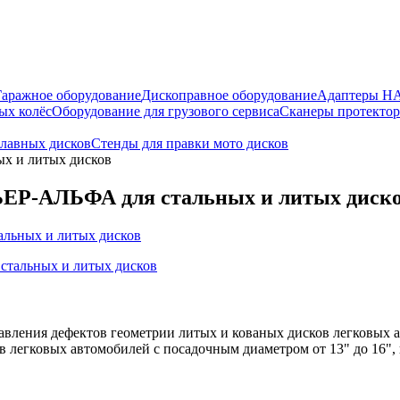
Гаражное оборудование
Дископравное оборудование
Адаптеры 
ых колёс
Оборудование для грузового сервиса
Сканеры протекто
плавных дисков
Стенды для правки мото дисков
х и литых дисков
Р-АЛЬФА для стальных и литых диск
вления дефектов геометрии литых и кованых дисков легковых ав
 легковых автомобилей с посадочным диаметром от 13" до 16", 