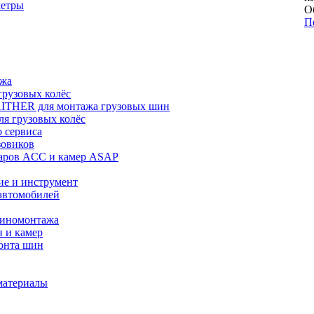
метры
О
П
ажа
рузовых колёс
ITHER для монтажа грузовых шин
я грузовых колёс
 сервиса
зовиков
даров ACC и камер ASAP
ие и инструмент
автомобилей
шиномонтажа
 и камер
онта шин
материалы