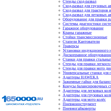
Стенды сход-развал
Сход-развал для грузовых 
Сход-развал для тракторов 
Сход-развал для легковых 
Оборудование для правки р
Системы диагностики сист
Гаражное оборудование
Краны гаражные
Стойки трансмиссионные
Стапели Кантователи
Траверсы
Установки индукционного 
Дископравное оборудовани
Станки для правки стальны
Стенды для правки легкосп
Стенды для правки мото ди
Универсальные станки для 
Адаптеры HAWEKA
Зажимные гайки для балан
Конусы балансировочных с
Адаптеры для легковых кол
Адаптеры для грузовых кол
Адаптеры для мото колёс
Пневмоинструмент
Пневмогайковерты