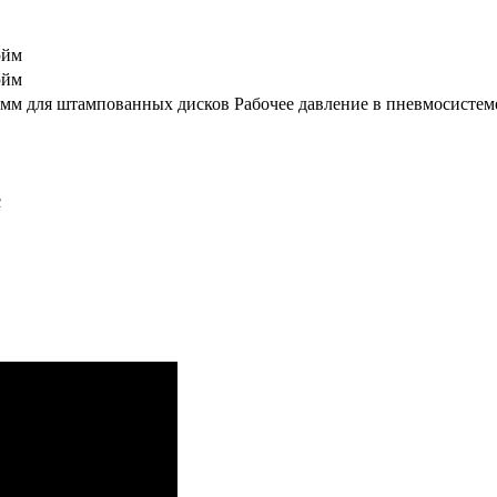
юйм
юйм
мм для штампованных дисков Рабочее давление в пневмосистеме
с