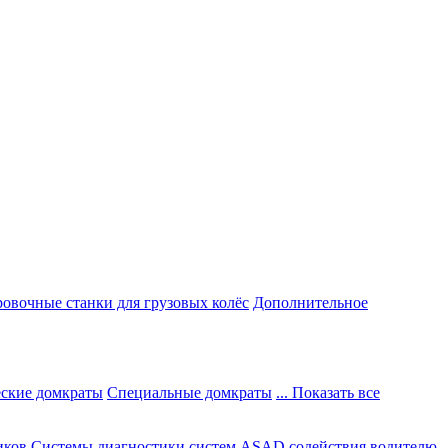
овочные станки для грузовых колёс
Дополнительное
ские домкраты
Специальные домкраты
... Показать все
иков
Системы диагностики систем ASAD содействия водителю