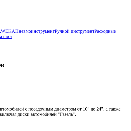
HAWEKA
Пневмоинструмент
Ручной инструмент
Расходные
ра шин
ов
томобилей с посадочным диаметром от 10" до 24", а также
включая диски автомобилей "Газель".