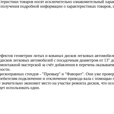
ктеристики товаров носят исключительно ознакомительный хара
 получения подробной информации о характеристиках товаров, и
фектов геометрии литых и кованых дисков легковых автомобилей
исков легковых автомобилей с посадочным диаметром от 13" до 
онтажной мастерской за счёт добавления в перечень оказываемы
ности.
 дископравных стендов - "Премьер" и "Фаворит". Они уже пров
отребителям подключение и отключение привода вала с помощью
е значительно экономит место на участке ремонта дисков, что 
дет использовать один.