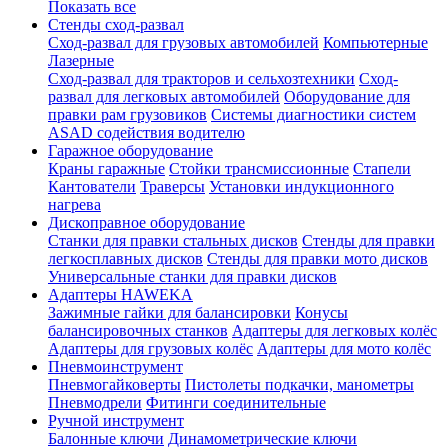
Показать все
Стенды сход-развал
Сход-развал для грузовых автомобилей
Компьютерные
Лазерные
Сход-развал для тракторов и сельхозтехники
Сход-
развал для легковых автомобилей
Оборудование для
правки рам грузовиков
Системы диагностики систем
ASAD содействия водителю
Гаражное оборудование
Краны гаражные
Стойки трансмиссионные
Стапели
Кантователи
Траверсы
Установки индукционного
нагрева
Дископравное оборудование
Станки для правки стальных дисков
Стенды для правки
легкосплавных дисков
Стенды для правки мото дисков
Универсальные станки для правки дисков
Адаптеры HAWEKA
Зажимные гайки для балансировки
Конусы
балансировочных станков
Адаптеры для легковых колёс
Адаптеры для грузовых колёс
Адаптеры для мото колёс
Пневмоинструмент
Пневмогайковерты
Пистолеты подкачки, манометры
Пневмодрели
Фитинги соединительные
Ручной инструмент
Балонные ключи
Динамометрические ключи