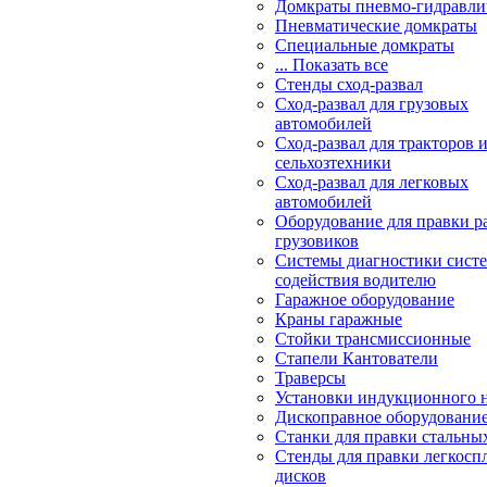
Домкраты пневмо-гидравли
Пневматические домкраты
Специальные домкраты
... Показать все
Стенды сход-развал
Сход-развал для грузовых
автомобилей
Сход-развал для тракторов 
сельхозтехники
Сход-развал для легковых
автомобилей
Оборудование для правки р
грузовиков
Системы диагностики сис
содействия водителю
Гаражное оборудование
Краны гаражные
Стойки трансмиссионные
Стапели Кантователи
Траверсы
Установки индукционного 
Дископравное оборудовани
Станки для правки стальны
Стенды для правки легкосп
дисков