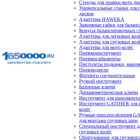
Стенды для правки мото ди
Универсальные станки для 
дисков
Адаптеры HAWEKA
Зажимные гайки для балан
Конусы балансировочных с
Адаптеры для легковых кол
Адаптеры для грузовых кол
Адаптеры для мото колёс
Пневмоинструмент
Пневмогайковерты
Пистолеты подкачки, мано
Пневмодрели
Фитинги соединительные
Ручной инструмент
Балонные ключи
Динамометрические ключи
Инструмент для шиномонт
Инструмент GAITHER для 
колёс
Ручные приспособления G
для монтажа грузовых шин
Специальный инструмент д
грузовых колёс
Оборудование для грузового