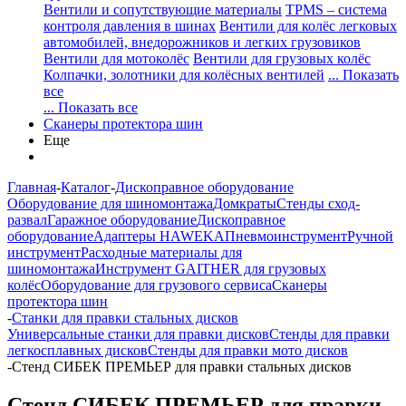
Вентили и сопутствующие материалы
TPMS – система
контроля давления в шинах
Вентили для колёс легковых
автомобилей, внедорожников и легких грузовиков
Вентили для мотоколёс
Вентили для грузовых колёс
Колпачки, золотники для колёсных вентилей
... Показать
все
... Показать все
Сканеры протектора шин
Еще
Главная
-
Каталог
-
Дископравное оборудование
Оборудование для шиномонтажа
Домкраты
Стенды сход-
развал
Гаражное оборудование
Дископравное
оборудование
Адаптеры HAWEKA
Пневмоинструмент
Ручной
инструмент
Расходные материалы для
шиномонтажа
Инструмент GAITHER для грузовых
колёс
Оборудование для грузового сервиса
Сканеры
протектора шин
-
Станки для правки стальных дисков
Универсальные станки для правки дисков
Стенды для правки
легкосплавных дисков
Стенды для правки мото дисков
-
Стенд СИБЕК ПРЕМЬЕР для правки стальных дисков
Стенд СИБЕК ПРЕМЬЕР для правки