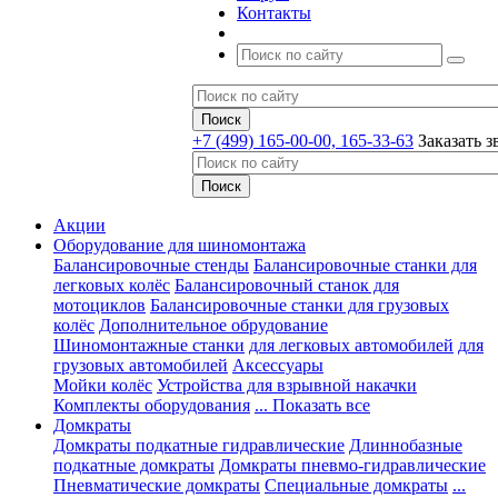
Контакты
+7 (499) 165-00-00, 165-33-63
Заказать з
Акции
Оборудование для шиномонтажа
Балансировочные стенды
Балансировочные станки для
легковых колёс
Балансировочный станок для
мотоциклов
Балансировочные станки для грузовых
колёс
Дополнительное обрудование
Шиномонтажные станки
для легковых автомобилей
для
грузовых автомобилей
Аксессуары
Мойки колёс
Устройства для взрывной накачки
Комплекты оборудования
... Показать все
Домкраты
Домкраты подкатные гидравлические
Длиннобазные
подкатные домкраты
Домкраты пневмо-гидравлические
Пневматические домкраты
Специальные домкраты
...