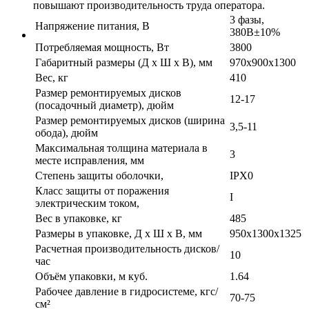
повышают производительность труда оператора.
3 фазы,
Напряжение питания, В
380В±10%
Потребляемая мощность, Вт
3800
Габаритный размеры (Д х Ш х В), мм
970х900х1300
Вес, кг
410
Размер ремонтируемых дисков
12-17
(посадочный диаметр), дюйм
Размер ремонтируемых дисков (ширина
3,5-11
обода), дюйм
Максимальная толщина материала в
3
месте исправления, мм
Степень защиты оболочки,
IPX0
Класс защиты от поражения
I
электрическим током,
Вес в упаковке, кг
485
Размеры в упаковке, Д х Ш х В, мм
950x1300x1325
Расчетная производительность дисков/
10
час
Объём упаковки, м куб.
1.64
Рабочее давление в гидросистеме, кгс/
70-75
см²