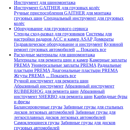
Инструмент для шиномонтажа
Инструмент GAITHER для грузовых колёс
Ручные приспособления GAITHER для монтажа
грузовых шин
Специальный инструмент для грузовых
колёс
Оборудование для грузового сервиса
Стенды сход-развал для грузовиков
Системы для
настройки радаров ACC и камер ASAP
Домкраты
Гидравлическое оборудование и инструмент
Кузовной
ремонт грузовых автомобилей
... Показать все
Расходные материалы для шиномонтажа
Материалы для ремонта шин и камер
Камерные заплаты
PREMA
Универсальные заплаты PREMA
Радиальные
пластыри PREMA
Диагональные пластыри PREMA
Жгуты PREMA
... Показать все
Ручной инструмент для ремонта шин
Абразивный инструмент
Абразивный инструмент
RUBBERHOG для ремонта шин
Абразивный
инструмент SHERBO для ремонта шин
Карбидные буры
и фрезы
Балансировочные грузы
Забивные грузы для стальных
дисков легковых автомобилей
Забивные грузы для
легкосплавных дисков легковых автомобилей
Самоклеющиеся грузы
Забивные грузы для дисков
грузовых автомобилей