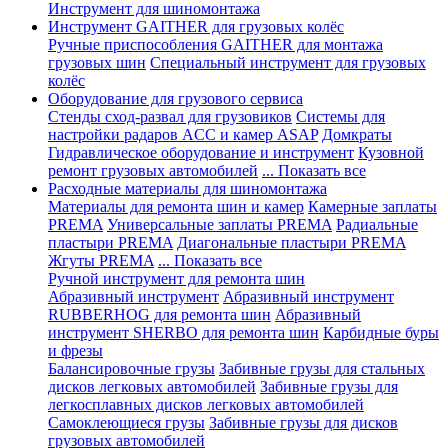
Инструмент для шиномонтажа
Инструмент GAITHER для грузовых колёс
Ручные приспособления GAITHER для монтажа
грузовых шин
Специальный инструмент для грузовых
колёс
Оборудование для грузового сервиса
Стенды сход-развал для грузовиков
Системы для
настройки радаров ACC и камер ASAP
Домкраты
Гидравлическое оборудование и инструмент
Кузовной
ремонт грузовых автомобилей
... Показать все
Расходные материалы для шиномонтажа
Материалы для ремонта шин и камер
Камерные заплаты
PREMA
Универсальные заплаты PREMA
Радиальные
пластыри PREMA
Диагональные пластыри PREMA
Жгуты PREMA
... Показать все
Ручной инструмент для ремонта шин
Абразивный инструмент
Абразивный инструмент
RUBBERHOG для ремонта шин
Абразивный
инструмент SHERBO для ремонта шин
Карбидные буры
и фрезы
Балансировочные грузы
Забивные грузы для стальных
дисков легковых автомобилей
Забивные грузы для
легкосплавных дисков легковых автомобилей
Самоклеющиеся грузы
Забивные грузы для дисков
грузовых автомобилей