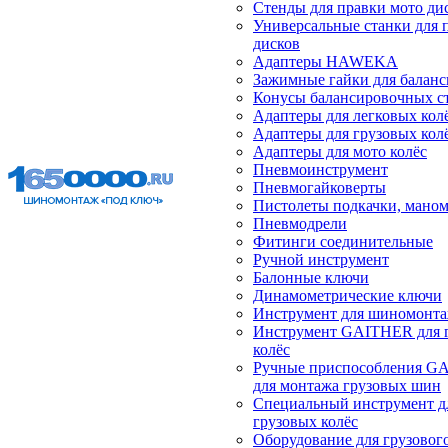
Стенды для правки мото ди
Универсальные станки для 
дисков
Адаптеры HAWEKA
Зажимные гайки для балан
Конусы балансировочных с
Адаптеры для легковых кол
Адаптеры для грузовых кол
Адаптеры для мото колёс
Пневмоинструмент
Пневмогайковерты
Пистолеты подкачки, мано
Пневмодрели
Фитинги соединительные
Ручной инструмент
Балонные ключи
Динамометрические ключи
Инструмент для шиномонт
Инструмент GAITHER для 
колёс
Ручные приспособления G
для монтажа грузовых шин
Специальный инструмент д
грузовых колёс
Оборудование для грузового