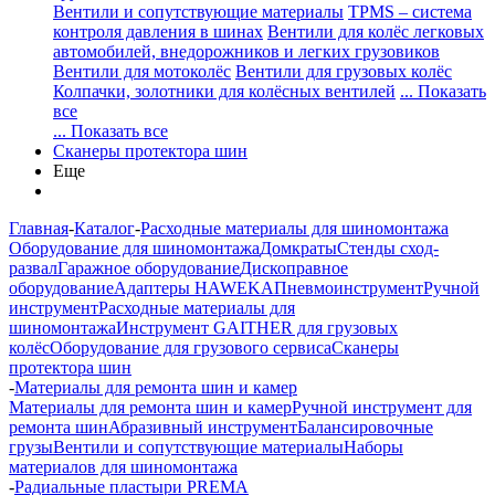
Вентили и сопутствующие материалы
TPMS – система
контроля давления в шинах
Вентили для колёс легковых
автомобилей, внедорожников и легких грузовиков
Вентили для мотоколёс
Вентили для грузовых колёс
Колпачки, золотники для колёсных вентилей
... Показать
все
... Показать все
Сканеры протектора шин
Еще
Главная
-
Каталог
-
Расходные материалы для шиномонтажа
Оборудование для шиномонтажа
Домкраты
Стенды сход-
развал
Гаражное оборудование
Дископравное
оборудование
Адаптеры HAWEKA
Пневмоинструмент
Ручной
инструмент
Расходные материалы для
шиномонтажа
Инструмент GAITHER для грузовых
колёс
Оборудование для грузового сервиса
Сканеры
протектора шин
-
Материалы для ремонта шин и камер
Материалы для ремонта шин и камер
Ручной инструмент для
ремонта шин
Абразивный инструмент
Балансировочные
грузы
Вентили и сопутствующие материалы
Наборы
материалов для шиномонтажа
-
Радиальные пластыри PREMA