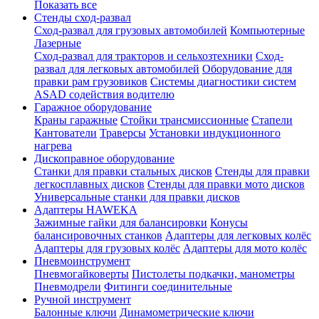
Показать все
Стенды сход-развал
Сход-развал для грузовых автомобилей
Компьютерные
Лазерные
Сход-развал для тракторов и сельхозтехники
Сход-
развал для легковых автомобилей
Оборудование для
правки рам грузовиков
Системы диагностики систем
ASAD содействия водителю
Гаражное оборудование
Краны гаражные
Стойки трансмиссионные
Стапели
Кантователи
Траверсы
Установки индукционного
нагрева
Дископравное оборудование
Станки для правки стальных дисков
Стенды для правки
легкосплавных дисков
Стенды для правки мото дисков
Универсальные станки для правки дисков
Адаптеры HAWEKA
Зажимные гайки для балансировки
Конусы
балансировочных станков
Адаптеры для легковых колёс
Адаптеры для грузовых колёс
Адаптеры для мото колёс
Пневмоинструмент
Пневмогайковерты
Пистолеты подкачки, манометры
Пневмодрели
Фитинги соединительные
Ручной инструмент
Балонные ключи
Динамометрические ключи