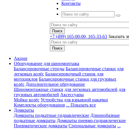
Контакты
+7 (499) 165-00-00, 165-33-63
Заказать з
Акции
Оборудование для шиномонтажа
Балансировочные стенды
Балансировочные станки для
легковых колёс
Балансировочный станок для
мотоциклов
Балансировочные станки для грузовых
колёс
Дополнительное обрудование
Шиномонтажные станки
для легковых автомобилей
для
грузовых автомобилей
Аксессуары
Мойки колёс
Устройства для взрывной накачки
Комплекты оборудования
... Показать все
Домкраты
Домкраты подкатные гидравлические
Длиннобазные
подкатные домкраты
Домкраты пневмо-гидравлические
Пневматические домкраты
Специальные домкраты
...