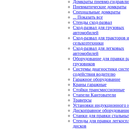
Домкраты пневмо-гидравли
Пневматические домкраты
Специальные домкраты
... Показать все
Стенды сход-развал
Сход-развал для грузовых
автомобилей
Сход-развал для тракторов 
сельхозтехники
Сход-развал для легковых
автомобилей
Оборудование для правки р
грузовиков
Системы диагностики сис
содействия водителю
Гаражное оборудование
Краны гаражные
Стойки трансмиссионные
Стапели Кантователи
Траверсы
Установки индукционного 
Дископравное оборудовани
Станки для правки стальны
Стенды для правки легкосп
дисков