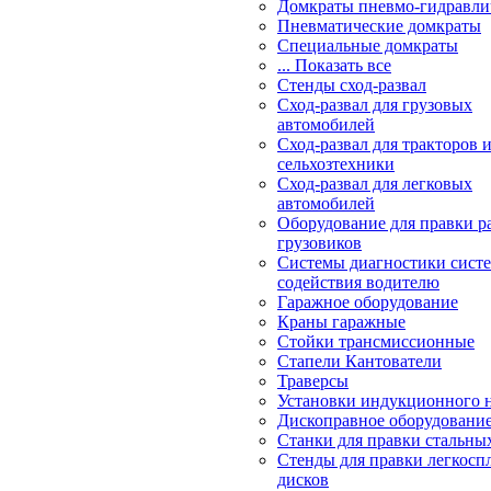
Домкраты пневмо-гидравли
Пневматические домкраты
Специальные домкраты
... Показать все
Стенды сход-развал
Сход-развал для грузовых
автомобилей
Сход-развал для тракторов 
сельхозтехники
Сход-развал для легковых
автомобилей
Оборудование для правки р
грузовиков
Системы диагностики сис
содействия водителю
Гаражное оборудование
Краны гаражные
Стойки трансмиссионные
Стапели Кантователи
Траверсы
Установки индукционного 
Дископравное оборудовани
Станки для правки стальны
Стенды для правки легкосп
дисков