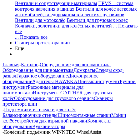
Вентили и сопутствующие материалы
TPMS – система
контроля давления в шинах
Вентили для колёс легковых
автомобилей, внедорожников и легких грузовиков
Вентили для мотоколёс
Вентили для грузовых колёс
Колпачки, золотники для колёсных вентилей
... Показать
все
... Показать все
Сканеры протектора шин
Еще
Главная
-
Каталог
-
Оборудование для шиномонтажа
Оборудование для шиномонтажа
Домкраты
Стенды сход-
развал
Гаражное оборудование
Дископравное
оборудование
Адаптеры HAWEKA
Пневмоинструмент
Ручной
инструмент
Расходные материалы для
шиномонтажа
Инструмент GAITHER для грузовых
колёс
Оборудование для грузового сервиса
Сканеры
протектора шин
-
Подъёмники и тележки для колёс
Балансировочные стенды
Шиномонтажные станки
Мойки
колёс
Устройства для взрывной накачки
Комплекты
оборудования
Вулканизаторы
-
Колёсный подъёмник WINNTEC WheelAssist