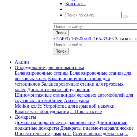
Контакты
+7 (499) 165-00-00, 165-33-63
Заказать з
Акции
Оборудование для шиномонтажа
Балансировочные стенды
Балансировочные станки для
легковых колёс
Балансировочный станок для
мотоциклов
Балансировочные станки для грузовых
колёс
Дополнительное обрудование
Шиномонтажные станки
для легковых автомобилей
для
грузовых автомобилей
Аксессуары
Мойки колёс
Устройства для взрывной накачки
Комплекты оборудования
... Показать все
Домкраты
Домкраты подкатные гидравлические
Длиннобазные
подкатные домкраты
Домкраты пневмо-гидравлические
Пневматические домкраты
Специальные домкраты
...