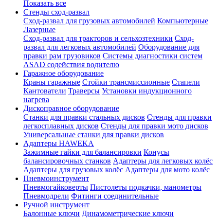
Показать все
Стенды сход-развал
Сход-развал для грузовых автомобилей
Компьютерные
Лазерные
Сход-развал для тракторов и сельхозтехники
Сход-
развал для легковых автомобилей
Оборудование для
правки рам грузовиков
Системы диагностики систем
ASAD содействия водителю
Гаражное оборудование
Краны гаражные
Стойки трансмиссионные
Стапели
Кантователи
Траверсы
Установки индукционного
нагрева
Дископравное оборудование
Станки для правки стальных дисков
Стенды для правки
легкосплавных дисков
Стенды для правки мото дисков
Универсальные станки для правки дисков
Адаптеры HAWEKA
Зажимные гайки для балансировки
Конусы
балансировочных станков
Адаптеры для легковых колёс
Адаптеры для грузовых колёс
Адаптеры для мото колёс
Пневмоинструмент
Пневмогайковерты
Пистолеты подкачки, манометры
Пневмодрели
Фитинги соединительные
Ручной инструмент
Балонные ключи
Динамометрические ключи