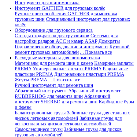
Инструмент для шиномонтажа
Инструмент GAITHER для грузовых колёс
Ручные приспособления GAITHER для монтажа
грузовых шин
Специальный инструмент для грузовых
колёс
Оборудование для грузового сервиса
Стенды сход-развал для грузовиков
Системы для
настройки радаров ACC и камер ASAP
Домкраты
Гидравлическое оборудование и инструмент
Кузовной
ремонт грузовых автомобилей
... Показать все
Расходные материалы для шиномонтажа
Материалы для ремонта шин и камер
Камерные заплаты
PREMA
Универсальные заплаты PREMA
Радиальные
пластыри PREMA
Диагональные пластыри PREMA
Жгуты PREMA
... Показать все
Ручной инструмент для ремонта шин
Абразивный инструмент
Абразивный инструмент
RUBBERHOG для ремонта шин
Абразивный
инструмент SHERBO для ремонта шин
Карбидные буры
и фрезы
Балансировочные грузы
Забивные грузы для стальных
дисков легковых автомобилей
Забивные грузы для
легкосплавных дисков легковых автомобилей
Самоклеющиеся грузы
Забивные грузы для дисков
грузовых автомобилей