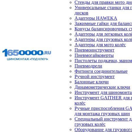
Стенды для правки мото ди
Универсальные станки для 
дисков
Адаптеры HAWEKA
Зажимные гайки для балан
Конусы балансировочных с
Адаптеры для легковых кол
Адаптеры для грузовых кол
Адаптеры для мото колёс
Пневмоинструмент
Пневмогайковерты
Пистолеты подкачки, мано
Пневмодрели
Фитинги соединительные
Ручной инструмент
Балонные ключи
Динамометрические ключи
Инструмент для шиномонт
Инструмент GAITHER для 
колёс
Ручные приспособления G
для монтажа грузовых шин
Специальный инструмент д
грузовых колёс
Оборудование для грузового