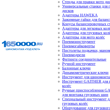
Стенды для правки мото ди
Универсальные станки для 
дисков
Адаптеры HAWEKA
Зажимные гайки для балан
Конусы балансировочных с
Адаптеры для легковых кол
Адаптеры для грузовых кол
Адаптеры для мото колёс
Пневмоинструмент
Пневмогайковерты
Пистолеты подкачки, мано
Пневмодрели
Фитинги соединительные
Ручной инструмент
Балонные ключи
Динамометрические ключи
Инструмент для шиномонт
Инструмент GAITHER для 
колёс
Ручные приспособления G
для монтажа грузовых шин
Специальный инструмент д
грузовых колёс
Оборудование для грузового