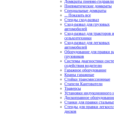
Домкраты пневмо-гидравли
Пневматические домкраты
Специальные домкраты
... Показать все
Стенды сход-развал
Сход-развал для грузовых
автомобилей
Сход-развал для тракторов 
сельхозтехники
Сход-развал для легковых
автомобилей
Оборудование для правки р
грузовиков
Системы диагностики сис
содействия водителю
Гаражное оборудование
Краны гаражные
Стойки трансмиссионные
Стапели Кантователи
Траверсы
Установки индукционного 
Дископравное оборудовани
Станки для правки стальны
Стенды для правки легкосп
дисков