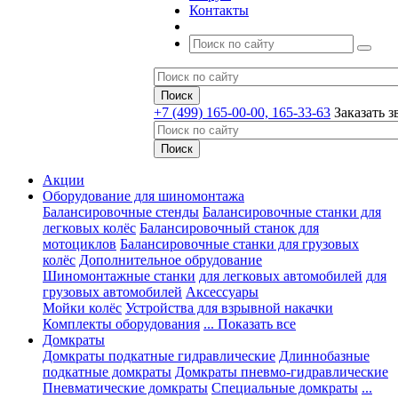
Контакты
+7 (499) 165-00-00, 165-33-63
Заказать з
Акции
Оборудование для шиномонтажа
Балансировочные стенды
Балансировочные станки для
легковых колёс
Балансировочный станок для
мотоциклов
Балансировочные станки для грузовых
колёс
Дополнительное обрудование
Шиномонтажные станки
для легковых автомобилей
для
грузовых автомобилей
Аксессуары
Мойки колёс
Устройства для взрывной накачки
Комплекты оборудования
... Показать все
Домкраты
Домкраты подкатные гидравлические
Длиннобазные
подкатные домкраты
Домкраты пневмо-гидравлические
Пневматические домкраты
Специальные домкраты
...