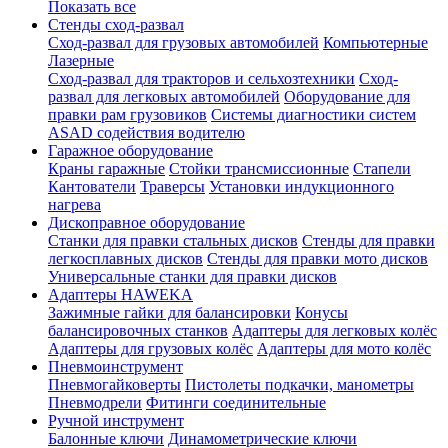
Показать все
Стенды сход-развал
Сход-развал для грузовых автомобилей
Компьютерные
Лазерные
Сход-развал для тракторов и сельхозтехники
Сход-
развал для легковых автомобилей
Оборудование для
правки рам грузовиков
Системы диагностики систем
ASAD содействия водителю
Гаражное оборудование
Краны гаражные
Стойки трансмиссионные
Стапели
Кантователи
Траверсы
Установки индукционного
нагрева
Дископравное оборудование
Станки для правки стальных дисков
Стенды для правки
легкосплавных дисков
Стенды для правки мото дисков
Универсальные станки для правки дисков
Адаптеры HAWEKA
Зажимные гайки для балансировки
Конусы
балансировочных станков
Адаптеры для легковых колёс
Адаптеры для грузовых колёс
Адаптеры для мото колёс
Пневмоинструмент
Пневмогайковерты
Пистолеты подкачки, манометры
Пневмодрели
Фитинги соединительные
Ручной инструмент
Балонные ключи
Динамометрические ключи