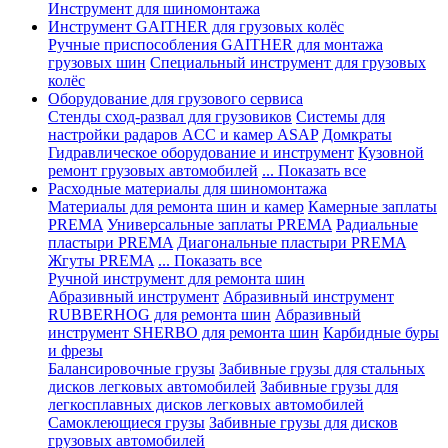
Инструмент для шиномонтажа
Инструмент GAITHER для грузовых колёс
Ручные приспособления GAITHER для монтажа
грузовых шин
Специальный инструмент для грузовых
колёс
Оборудование для грузового сервиса
Стенды сход-развал для грузовиков
Системы для
настройки радаров ACC и камер ASAP
Домкраты
Гидравлическое оборудование и инструмент
Кузовной
ремонт грузовых автомобилей
... Показать все
Расходные материалы для шиномонтажа
Материалы для ремонта шин и камер
Камерные заплаты
PREMA
Универсальные заплаты PREMA
Радиальные
пластыри PREMA
Диагональные пластыри PREMA
Жгуты PREMA
... Показать все
Ручной инструмент для ремонта шин
Абразивный инструмент
Абразивный инструмент
RUBBERHOG для ремонта шин
Абразивный
инструмент SHERBO для ремонта шин
Карбидные буры
и фрезы
Балансировочные грузы
Забивные грузы для стальных
дисков легковых автомобилей
Забивные грузы для
легкосплавных дисков легковых автомобилей
Самоклеющиеся грузы
Забивные грузы для дисков
грузовых автомобилей