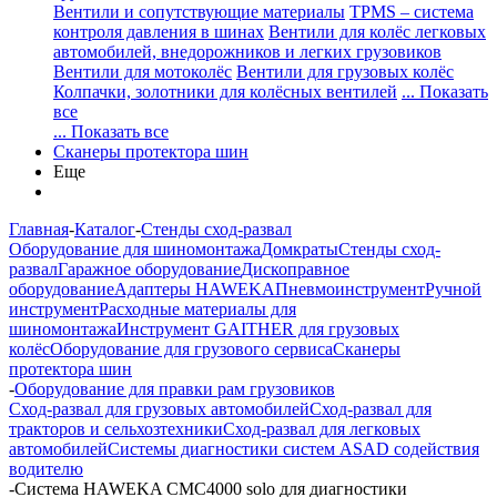
Вентили и сопутствующие материалы
TPMS – система
контроля давления в шинах
Вентили для колёс легковых
автомобилей, внедорожников и легких грузовиков
Вентили для мотоколёс
Вентили для грузовых колёс
Колпачки, золотники для колёсных вентилей
... Показать
все
... Показать все
Сканеры протектора шин
Еще
Главная
-
Каталог
-
Стенды сход-развал
Оборудование для шиномонтажа
Домкраты
Стенды сход-
развал
Гаражное оборудование
Дископравное
оборудование
Адаптеры HAWEKA
Пневмоинструмент
Ручной
инструмент
Расходные материалы для
шиномонтажа
Инструмент GAITHER для грузовых
колёс
Оборудование для грузового сервиса
Сканеры
протектора шин
-
Оборудование для правки рам грузовиков
Сход-развал для грузовых автомобилей
Сход-развал для
тракторов и сельхозтехники
Сход-развал для легковых
автомобилей
Системы диагностики систем ASAD содействия
водителю
-
Система HAWEKA CMC4000 solo для диагностики