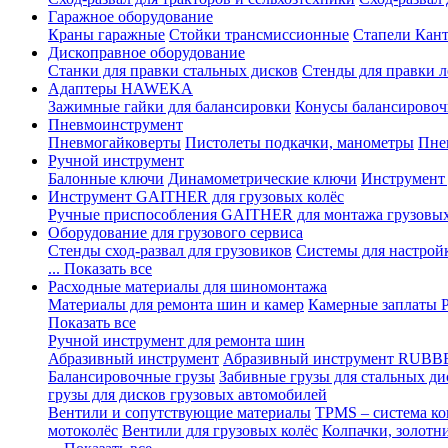
Гаражное оборудование
Краны гаражные
Стойки трансмиссионные
Стапели Кант
Дископравное оборудование
Станки для правки стальных дисков
Стенды для правки л
Адаптеры HAWEKA
Зажимные гайки для балансировки
Конусы балансировоч
Пневмоинструмент
Пневмогайковерты
Пистолеты подкачки, манометры
Пне
Ручной инструмент
Балонные ключи
Динамометрические ключи
Инструмент
Инструмент GAITHER для грузовых колёс
Ручные приспособления GAITHER для монтажа грузовы
Оборудование для грузового сервиса
Стенды сход-развал для грузовиков
Системы для настрой
... Показать все
Расходные материалы для шиномонтажа
Материалы для ремонта шин и камер
Камерные заплаты
Показать все
Ручной инструмент для ремонта шин
Абразивный инструмент
Абразивный инструмент RUBB
Балансировочные грузы
Забивные грузы для стальных ди
грузы для дисков грузовых автомобилей
Вентили и сопутствующие материалы
TPMS – система ко
мотоколёс
Вентили для грузовых колёс
Колпачки, золотн