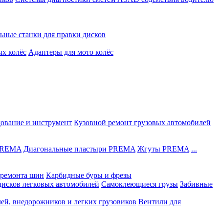
ьные станки для правки дисков
ых колёс
Адаптеры для мото колёс
дование и инструмент
Кузовной ремонт грузовых автомобилей
 PREMA
Диагональные пластыри PREMA
Жгуты PREMA
...
ремонта шин
Карбидные буры и фрезы
дисков легковых автомобилей
Самоклеющиеся грузы
Забивные
лей, внедорожников и легких грузовиков
Вентили для