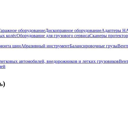
Гаражное оборудование
Дископравное оборудование
Адаптеры 
ых колёс
Оборудование для грузового сервиса
Сканеры протекто
емонта шин
Абразивный инструмент
Балансировочные грузы
Вент
 легковых автомобилей, внедорожников и легких грузовиков
Вент
лей
ь)