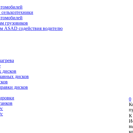
автомобилей
и сельхозтехники
автомобилей
ам грузовиков
ем ASAD содействия водителю
нагрева
е
х дисков
лавных дисков
сков
правки дисков
сировки
0
танков
К
ёс
п
ёс
К
И
в
к