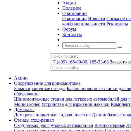
Акции
Полезное
О компании
О компании
Новости
Согласие н
конфиденциальности
Реквизиты
Форум
Контакты
+7 (499) 165-00-00, 165-33-63
Заказать з
Акции
Оборудование для шиномонтажа
Балансировочные стенды
Балансировочные станки для ле
обрудование
Шиномонтажные станки
для легковых автомобилей
для 
Мойки колёс
Устройства для взрывной накачки
Комплект
Домкраты
Домкраты подкатные гидравлические
Длиннобазные под
Стенды сход-развал
Сход-развал для грузовых автомобилей
Компьютерные
Л
Сход-развал для тракторов и сельхозтехники
Сход-развал