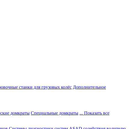
овочные станки для грузовых колёс
Дополнительное
ские домкраты
Специальные домкраты
... Показать все
иков
Системы диагностики систем ASAD содействия водителю