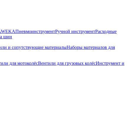
HAWEKA
Пневмоинструмент
Ручной инструмент
Расходные
ра шин
или и сопутствующие материалы
Наборы материалов для
или для мотоколёс
Вентили для грузовых колёс
Инструмент и