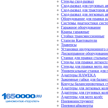
Стенды сход-развал
Сход-развал для грузовых 
Сход-развал для тракторов 
Сход-развал для легковых 
Оборудование для правки р
Системы диагностики сист
Гаражное оборудование
Краны гаражные
Стойки трансмиссионные
Стапели Кантователи
Траверсы
Установки индукционного 
Дископравное оборудовани
Станки для правки стальны
Стенды для правки легкосп
Стенды для правки мото ди
Универсальные станки для 
Адаптеры HAWEKA
Зажимные гайки для балан
Конусы балансировочных с
Адаптеры для легковых кол
Адаптеры для грузовых кол
Адаптеры для мото колёс
Пневмоинструмент
Пневмогайковерты