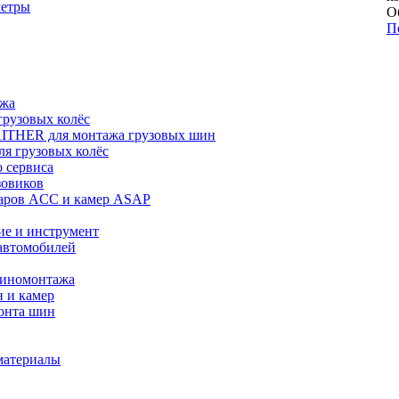
метры
О
П
ажа
рузовых колёс
ITHER для монтажа грузовых шин
я грузовых колёс
 сервиса
зовиков
даров ACC и камер ASAP
ие и инструмент
автомобилей
шиномонтажа
 и камер
онта шин
материалы