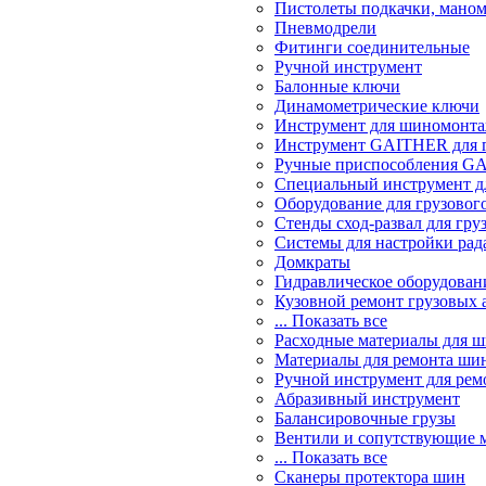
Пистолеты подкачки, мано
Пневмодрели
Фитинги соединительные
Ручной инструмент
Балонные ключи
Динамометрические ключи
Инструмент для шиномонт
Инструмент GAITHER для г
Ручные приспособления GA
Специальный инструмент дл
Оборудование для грузового
Стенды сход-развал для гру
Системы для настройки ра
Домкраты
Гидравлическое оборудован
Кузовной ремонт грузовых 
... Показать все
Расходные материалы для 
Материалы для ремонта шин
Ручной инструмент для рем
Абразивный инструмент
Балансировочные грузы
Вентили и сопутствующие 
... Показать все
Сканеры протектора шин