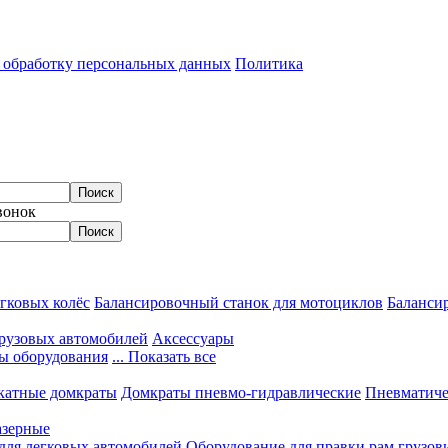
а обработку персональных данных
Политика
вонок
гковых колёс
Балансировочный станок для мотоциклов
Балансир
грузовых автомобилей
Аксессуары
ы оборудования
... Показать все
катные домкраты
Домкраты пневмо-гидравлические
Пневматиче
азерные
 для легковых автомобилей
Оборудование для правки рам грузов