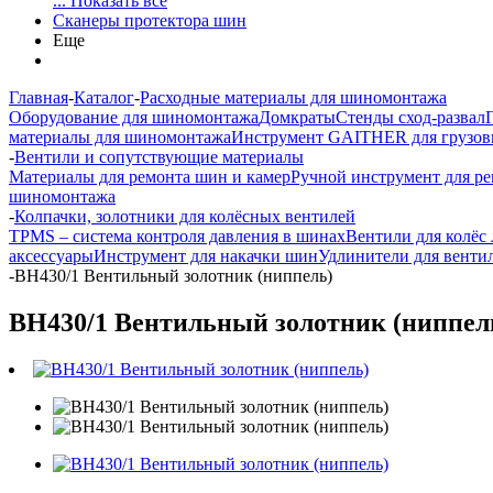
... Показать все
Сканеры протектора шин
Еще
Главная
-
Каталог
-
Расходные материалы для шиномонтажа
Оборудование для шиномонтажа
Домкраты
Стенды сход-развал
материалы для шиномонтажа
Инструмент GAITHER для грузов
-
Вентили и сопутствующие материалы
Материалы для ремонта шин и камер
Ручной инструмент для р
шиномонтажа
-
Колпачки, золотники для колёсных вентилей
TPMS – система контроля давления в шинах
Вентили для колёс
аксессуары
Инструмент для накачки шин
Удлинители для венти
-
ВН430/1 Вентильный золотник (ниппель)
ВН430/1 Вентильный золотник (ниппел