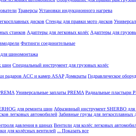
ователи
Траверсы
Установки индукционного нагрева
егкосплавных дисков
Стенды для правки мото дисков
Универсал
ных станков
Адаптеры для легковых колёс
Адаптеры для грузов
вмодрели
Фитинги соединительные
 для шиномонтажа
х шин
Специальный инструмент для грузовых колёс
ки радаров ACC и камер ASAP
Домкраты
Гидравлическое обору
 PREMA
Универсальные заплаты PREMA
Радиальные пластыри
ERHOG для ремонта шин
Абразивный инструмент SHERBO для 
сков легковых автомобилей
Забивные грузы для легкосплавных 
нтроля давления в шинах
Вентили для колёс легковых автомоби
ики для колёсных вентилей
... Показать все