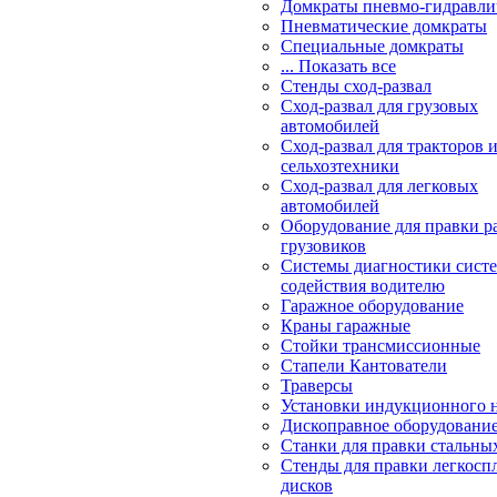
Домкраты пневмо-гидравли
Пневматические домкраты
Специальные домкраты
... Показать все
Стенды сход-развал
Сход-развал для грузовых
автомобилей
Сход-развал для тракторов 
сельхозтехники
Сход-развал для легковых
автомобилей
Оборудование для правки р
грузовиков
Системы диагностики сис
содействия водителю
Гаражное оборудование
Краны гаражные
Стойки трансмиссионные
Стапели Кантователи
Траверсы
Установки индукционного 
Дископравное оборудовани
Станки для правки стальны
Стенды для правки легкосп
дисков