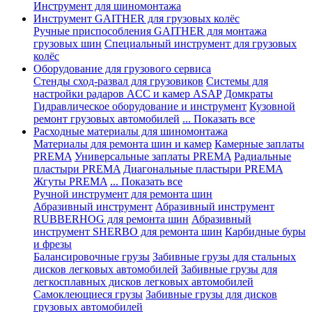
Инструмент для шиномонтажа
Инструмент GAITHER для грузовых колёс
Ручные приспособления GAITHER для монтажа
грузовых шин
Специальный инструмент для грузовых
колёс
Оборудование для грузового сервиса
Стенды сход-развал для грузовиков
Системы для
настройки радаров ACC и камер ASAP
Домкраты
Гидравлическое оборудование и инструмент
Кузовной
ремонт грузовых автомобилей
... Показать все
Расходные материалы для шиномонтажа
Материалы для ремонта шин и камер
Камерные заплаты
PREMA
Универсальные заплаты PREMA
Радиальные
пластыри PREMA
Диагональные пластыри PREMA
Жгуты PREMA
... Показать все
Ручной инструмент для ремонта шин
Абразивный инструмент
Абразивный инструмент
RUBBERHOG для ремонта шин
Абразивный
инструмент SHERBO для ремонта шин
Карбидные буры
и фрезы
Балансировочные грузы
Забивные грузы для стальных
дисков легковых автомобилей
Забивные грузы для
легкосплавных дисков легковых автомобилей
Самоклеющиеся грузы
Забивные грузы для дисков
грузовых автомобилей