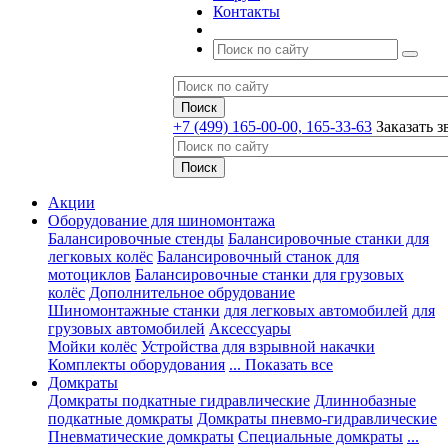
Контакты
+7 (499) 165-00-00, 165-33-63
Заказать з
Акции
Оборудование для шиномонтажа
Балансировочные стенды
Балансировочные станки для
легковых колёс
Балансировочный станок для
мотоциклов
Балансировочные станки для грузовых
колёс
Дополнительное обрудование
Шиномонтажные станки
для легковых автомобилей
для
грузовых автомобилей
Аксессуары
Мойки колёс
Устройства для взрывной накачки
Комплекты оборудования
... Показать все
Домкраты
Домкраты подкатные гидравлические
Длиннобазные
подкатные домкраты
Домкраты пневмо-гидравлические
Пневматические домкраты
Специальные домкраты
...