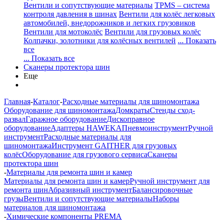
Вентили и сопутствующие материалы
TPMS – система
контроля давления в шинах
Вентили для колёс легковых
автомобилей, внедорожников и легких грузовиков
Вентили для мотоколёс
Вентили для грузовых колёс
Колпачки, золотники для колёсных вентилей
... Показать
все
... Показать все
Сканеры протектора шин
Еще
Главная
-
Каталог
-
Расходные материалы для шиномонтажа
Оборудование для шиномонтажа
Домкраты
Стенды сход-
развал
Гаражное оборудование
Дископравное
оборудование
Адаптеры HAWEKA
Пневмоинструмент
Ручной
инструмент
Расходные материалы для
шиномонтажа
Инструмент GAITHER для грузовых
колёс
Оборудование для грузового сервиса
Сканеры
протектора шин
-
Материалы для ремонта шин и камер
Материалы для ремонта шин и камер
Ручной инструмент для
ремонта шин
Абразивный инструмент
Балансировочные
грузы
Вентили и сопутствующие материалы
Наборы
материалов для шиномонтажа
-
Химические компоненты PREMA