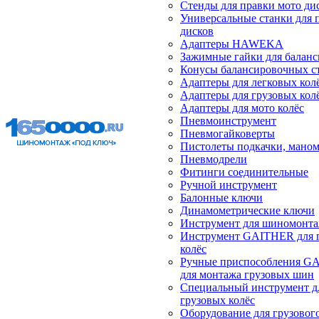
Стенды для правки мото ди
Универсальные станки для 
дисков
Адаптеры HAWEKA
Зажимные гайки для балан
Конусы балансировочных с
Адаптеры для легковых кол
Адаптеры для грузовых кол
Адаптеры для мото колёс
Пневмоинструмент
Пневмогайковерты
Пистолеты подкачки, мано
Пневмодрели
Фитинги соединительные
Ручной инструмент
Балонные ключи
Динамометрические ключи
Инструмент для шиномонт
Инструмент GAITHER для 
колёс
Ручные приспособления G
для монтажа грузовых шин
Специальный инструмент д
грузовых колёс
Оборудование для грузового