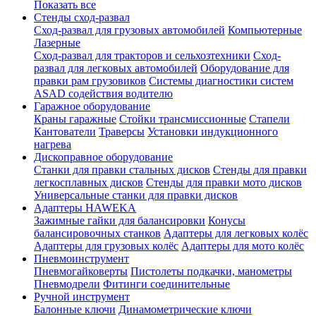
Показать все
Стенды сход-развал
Сход-развал для грузовых автомобилей
Компьютерные
Лазерные
Сход-развал для тракторов и сельхозтехники
Сход-
развал для легковых автомобилей
Оборудование для
правки рам грузовиков
Системы диагностики систем
ASAD содействия водителю
Гаражное оборудование
Краны гаражные
Стойки трансмиссионные
Стапели
Кантователи
Траверсы
Установки индукционного
нагрева
Дископравное оборудование
Станки для правки стальных дисков
Стенды для правки
легкосплавных дисков
Стенды для правки мото дисков
Универсальные станки для правки дисков
Адаптеры HAWEKA
Зажимные гайки для балансировки
Конусы
балансировочных станков
Адаптеры для легковых колёс
Адаптеры для грузовых колёс
Адаптеры для мото колёс
Пневмоинструмент
Пневмогайковерты
Пистолеты подкачки, манометры
Пневмодрели
Фитинги соединительные
Ручной инструмент
Балонные ключи
Динамометрические ключи