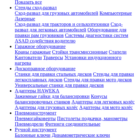
Показать все
Стенды сход-развал
Сход-развал для грузовых автомобилей
Компьютерные
Лазерные
Сход-развал для тракторов и сельхозтехники
Сход-
развал для легковых автомобилей
Оборудование для
правки рам грузовиков
Системы диагностики систем
ASAD содействия водителю
Гаражное оборудование
Краны гаражные
Стойки трансмиссионные
Стапели
Кантователи
Траверсы
Установки индукционного
нагрева
Дископравное оборудование
Станки для правки стальных дисков
Стенды для правки
легкосплавных дисков
Стенды для правки мото дисков
Универсальные станки для правки дисков
Адаптеры HAWEKA
Зажимные гайки для балансировки
Конусы
балансировочных станков
Адаптеры для легковых колёс
Адаптеры для грузовых колёс
Адаптеры для мото колёс
Пневмоинструмент
Пневмогайковерты
Пистолеты подкачки, манометры
Пневмодрели
Фитинги соединительные
Ручной инструмент
Балонные ключи
Динамометрические ключи