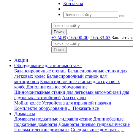
Контакты
+7 (499) 165-00-00, 165-33-63
Заказать з
Акции
Оборудование для шиномонтажа
Балансировочные стенды
Балансировочные станки для
легковых колёс
Балансировочный станок для
мотоциклов
Балансировочные станки для грузовых
колёс
Дополнительное обрудование
Шиномонтажные станки
для легковых автомобилей
для
грузовых автомобилей
Аксессуары
Мойки колёс
Устройства для взрывной накачки
Комплекты оборудования
... Показать все
Домкраты
Домкраты подкатные гидравлические
Длиннобазные
подкатные домкраты
Домкраты пневмо-гидравлические
Пневматические домкраты
Специальные домкраты
...