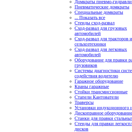
Домкраты пневмо-гидравли
Пневматические домкраты
Специальные домкраты
... Показать все
Стенды сход-развал
Сход-развал для грузовых
автомобилей
Сход-развал для тракторов 
сельхозтехники
Сход-развал для легковых
автомобилей
Оборудование для правки р
грузовиков
Системы диагностики сис
содействия водителю
Гаражное оборудование
Краны гаражные
Стойки трансмиссионные
Стапели Кантователи
Траверсы
Установки индукционного 
Дископравное оборудовани
Станки для правки стальны
Стенды для правки легкосп
дисков