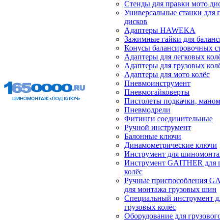
Стенды для правки мото ди
Универсальные станки для 
дисков
Адаптеры HAWEKA
Зажимные гайки для балан
Конусы балансировочных с
Адаптеры для легковых кол
Адаптеры для грузовых кол
Адаптеры для мото колёс
Пневмоинструмент
Пневмогайковерты
Пистолеты подкачки, мано
Пневмодрели
Фитинги соединительные
Ручной инструмент
Балонные ключи
Динамометрические ключи
Инструмент для шиномонт
Инструмент GAITHER для 
колёс
Ручные приспособления G
для монтажа грузовых шин
Специальный инструмент д
грузовых колёс
Оборудование для грузового