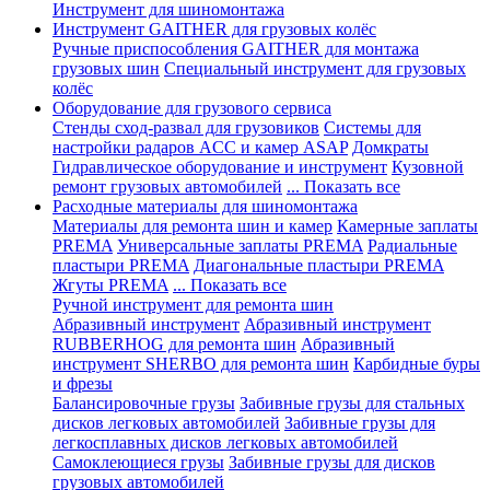
Инструмент для шиномонтажа
Инструмент GAITHER для грузовых колёс
Ручные приспособления GAITHER для монтажа
грузовых шин
Специальный инструмент для грузовых
колёс
Оборудование для грузового сервиса
Стенды сход-развал для грузовиков
Системы для
настройки радаров ACC и камер ASAP
Домкраты
Гидравлическое оборудование и инструмент
Кузовной
ремонт грузовых автомобилей
... Показать все
Расходные материалы для шиномонтажа
Материалы для ремонта шин и камер
Камерные заплаты
PREMA
Универсальные заплаты PREMA
Радиальные
пластыри PREMA
Диагональные пластыри PREMA
Жгуты PREMA
... Показать все
Ручной инструмент для ремонта шин
Абразивный инструмент
Абразивный инструмент
RUBBERHOG для ремонта шин
Абразивный
инструмент SHERBO для ремонта шин
Карбидные буры
и фрезы
Балансировочные грузы
Забивные грузы для стальных
дисков легковых автомобилей
Забивные грузы для
легкосплавных дисков легковых автомобилей
Самоклеющиеся грузы
Забивные грузы для дисков
грузовых автомобилей