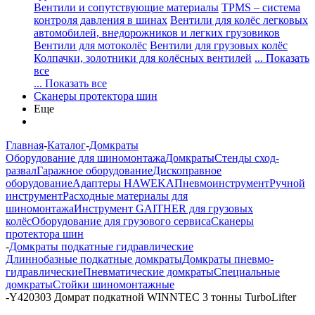
Вентили и сопутствующие материалы
TPMS – система
контроля давления в шинах
Вентили для колёс легковых
автомобилей, внедорожников и легких грузовиков
Вентили для мотоколёс
Вентили для грузовых колёс
Колпачки, золотники для колёсных вентилей
... Показать
все
... Показать все
Сканеры протектора шин
Еще
Главная
-
Каталог
-
Домкраты
Оборудование для шиномонтажа
Домкраты
Стенды сход-
развал
Гаражное оборудование
Дископравное
оборудование
Адаптеры HAWEKA
Пневмоинструмент
Ручной
инструмент
Расходные материалы для
шиномонтажа
Инструмент GAITHER для грузовых
колёс
Оборудование для грузового сервиса
Сканеры
протектора шин
-
Домкраты подкатные гидравлические
Длиннобазные подкатные домкраты
Домкраты пневмо-
гидравлические
Пневматические домкраты
Специальные
домкраты
Стойки шиномонтажные
-
Y420303 Домрат подкатной WINNTEC 3 тонны TurboLifter