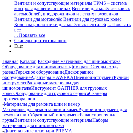
Вентили и сопутствующие материалы
TPMS – система
контроля давления в шинах
Вентили для колёс легковых
автомобилей, внедорожников и легких грузовиков
Вентили для мотоколёс
Вентили для грузовых колёс
Колпачки, золотники для колёсных вентилей
... Показать
все
... Показать все
Сканеры протектора шин
Еще
Главная
-
Каталог
-
Расходные материалы для шиномонтажа
Оборудование для шиномонтажа
Домкраты
Стенды сход-
развал
Гаражное оборудование
Дископравное
оборудование
Адаптеры HAWEKA
Пневмоинструмент
Ручной
инструмент
Расходные материалы для
шиномонтажа
Инструмент GAITHER для грузовых
колёс
Оборудование для грузового сервиса
Сканеры
протектора шин
-
Материалы для ремонта шин и камер
Материалы для ремонта шин и камер
Ручной инструмент для
ремонта шин
Абразивный инструмент
Балансировочные
грузы
Вентили и сопутствующие материалы
Наборы
материалов для шиномонтажа
-
Диагональные пластыри PREMA