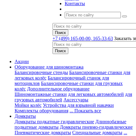
Контакты
+7 (499) 165-00-00, 165-33-63
Заказать з
Акции
Оборудование для шиномонтажа
Балансировочные стенды
Балансировочные станки для
легковых колёс
Балансировочный станок для
мотоциклов
Балансировочные станки для грузовых
колёс
Дополнительное обрудование
Шиномонтажные станки
для легковых автомобилей
для
грузовых автомобилей
Аксессуары
Мойки колёс
Устройства для взрывной накачки
Комплекты оборудования
... Показать все
Домкраты
Домкраты подкатные гидравлические
Длиннобазные
подкатные домкраты
Домкраты пневмо-гидравлические
Пневматические домкраты
Специальные домкраты
...