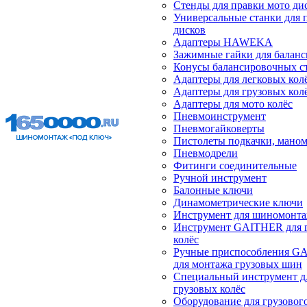
Стенды для правки мото ди
Универсальные станки для 
дисков
Адаптеры HAWEKA
Зажимные гайки для балан
Конусы балансировочных с
Адаптеры для легковых кол
Адаптеры для грузовых кол
Адаптеры для мото колёс
Пневмоинструмент
Пневмогайковерты
Пистолеты подкачки, мано
Пневмодрели
Фитинги соединительные
Ручной инструмент
Балонные ключи
Динамометрические ключи
Инструмент для шиномонт
Инструмент GAITHER для 
колёс
Ручные приспособления G
для монтажа грузовых шин
Специальный инструмент д
грузовых колёс
Оборудование для грузового