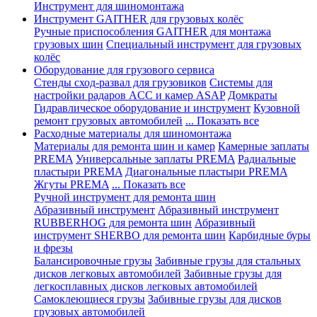
Инструмент для шиномонтажа
Инструмент GAITHER для грузовых колёс
Ручные приспособления GAITHER для монтажа
грузовых шин
Специальный инструмент для грузовых
колёс
Оборудование для грузового сервиса
Стенды сход-развал для грузовиков
Системы для
настройки радаров ACC и камер ASAP
Домкраты
Гидравлическое оборудование и инструмент
Кузовной
ремонт грузовых автомобилей
... Показать все
Расходные материалы для шиномонтажа
Материалы для ремонта шин и камер
Камерные заплаты
PREMA
Универсальные заплаты PREMA
Радиальные
пластыри PREMA
Диагональные пластыри PREMA
Жгуты PREMA
... Показать все
Ручной инструмент для ремонта шин
Абразивный инструмент
Абразивный инструмент
RUBBERHOG для ремонта шин
Абразивный
инструмент SHERBO для ремонта шин
Карбидные буры
и фрезы
Балансировочные грузы
Забивные грузы для стальных
дисков легковых автомобилей
Забивные грузы для
легкосплавных дисков легковых автомобилей
Самоклеющиеся грузы
Забивные грузы для дисков
грузовых автомобилей