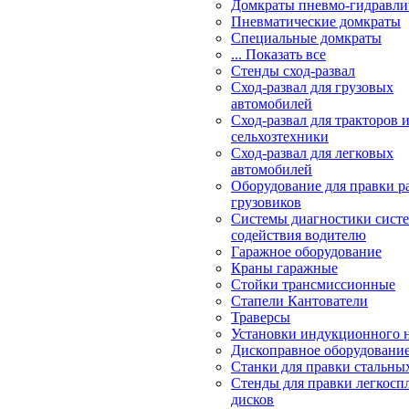
Домкраты пневмо-гидравли
Пневматические домкраты
Специальные домкраты
... Показать все
Стенды сход-развал
Сход-развал для грузовых
автомобилей
Сход-развал для тракторов 
сельхозтехники
Сход-развал для легковых
автомобилей
Оборудование для правки р
грузовиков
Системы диагностики сис
содействия водителю
Гаражное оборудование
Краны гаражные
Стойки трансмиссионные
Стапели Кантователи
Траверсы
Установки индукционного 
Дископравное оборудовани
Станки для правки стальны
Стенды для правки легкосп
дисков