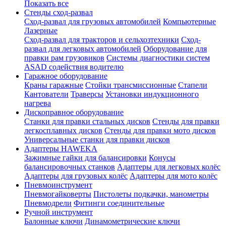
Показать все
Стенды сход-развал
Сход-развал для грузовых автомобилей
Компьютерные
Лазерные
Сход-развал для тракторов и сельхозтехники
Сход-
развал для легковых автомобилей
Оборудование для
правки рам грузовиков
Системы диагностики систем
ASAD содействия водителю
Гаражное оборудование
Краны гаражные
Стойки трансмиссионные
Стапели
Кантователи
Траверсы
Установки индукционного
нагрева
Дископравное оборудование
Станки для правки стальных дисков
Стенды для правки
легкосплавных дисков
Стенды для правки мото дисков
Универсальные станки для правки дисков
Адаптеры HAWEKA
Зажимные гайки для балансировки
Конусы
балансировочных станков
Адаптеры для легковых колёс
Адаптеры для грузовых колёс
Адаптеры для мото колёс
Пневмоинструмент
Пневмогайковерты
Пистолеты подкачки, манометры
Пневмодрели
Фитинги соединительные
Ручной инструмент
Балонные ключи
Динамометрические ключи