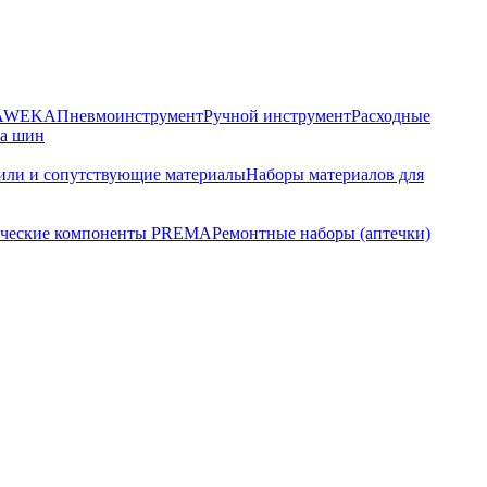
HAWEKA
Пневмоинструмент
Ручной инструмент
Расходные
ра шин
или и сопутствующие материалы
Наборы материалов для
ческие компоненты PREMA
Ремонтные наборы (аптечки)