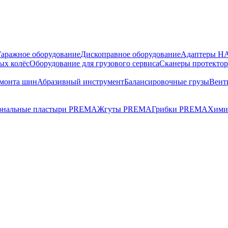
Гаражное оборудование
Дископравное оборудование
Адаптеры 
ых колёс
Оборудование для грузового сервиса
Сканеры протекто
емонта шин
Абразивный инструмент
Балансировочные грузы
Вент
ональные пластыри PREMA
Жгуты PREMA
Грибки PREMA
Хими