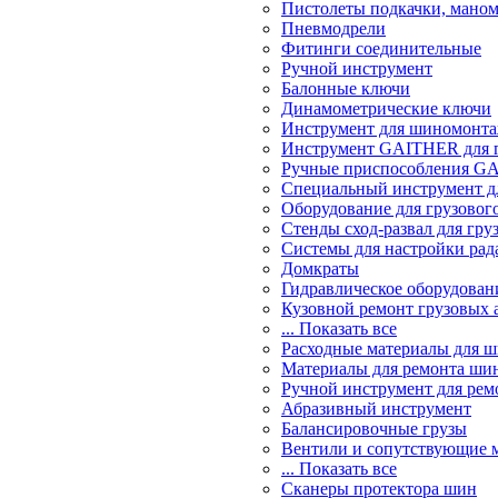
Пистолеты подкачки, мано
Пневмодрели
Фитинги соединительные
Ручной инструмент
Балонные ключи
Динамометрические ключи
Инструмент для шиномонт
Инструмент GAITHER для г
Ручные приспособления GA
Специальный инструмент дл
Оборудование для грузового
Стенды сход-развал для гру
Системы для настройки ра
Домкраты
Гидравлическое оборудован
Кузовной ремонт грузовых 
... Показать все
Расходные материалы для 
Материалы для ремонта шин
Ручной инструмент для рем
Абразивный инструмент
Балансировочные грузы
Вентили и сопутствующие 
... Показать все
Сканеры протектора шин