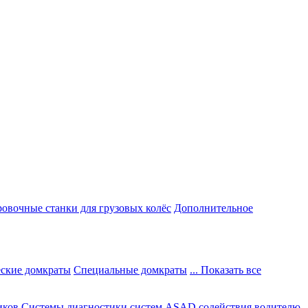
овочные станки для грузовых колёс
Дополнительное
ские домкраты
Специальные домкраты
... Показать все
иков
Системы диагностики систем ASAD содействия водителю