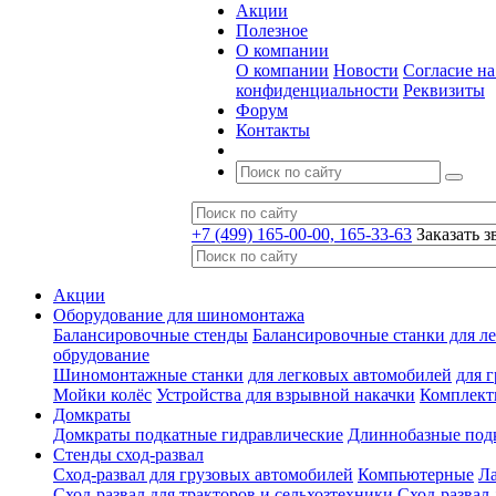
Акции
Полезное
О компании
О компании
Новости
Согласие н
конфиденциальности
Реквизиты
Форум
Контакты
+7 (499) 165-00-00, 165-33-63
Заказать з
Акции
Оборудование для шиномонтажа
Балансировочные стенды
Балансировочные станки для ле
обрудование
Шиномонтажные станки
для легковых автомобилей
для 
Мойки колёс
Устройства для взрывной накачки
Комплект
Домкраты
Домкраты подкатные гидравлические
Длиннобазные под
Стенды сход-развал
Сход-развал для грузовых автомобилей
Компьютерные
Л
Сход-развал для тракторов и сельхозтехники
Сход-развал