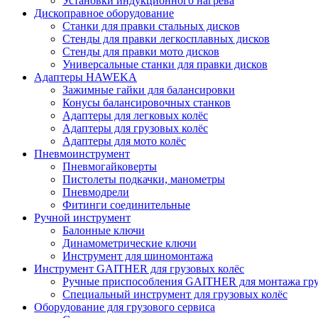
Установки индукционного нагрева
Дископравное оборудование
Станки для правки стальных дисков
Стенды для правки легкосплавных дисков
Стенды для правки мото дисков
Универсальные станки для правки дисков
Адаптеры HAWEKA
Зажимные гайки для балансировки
Конусы балансировочных станков
Адаптеры для легковых колёс
Адаптеры для грузовых колёс
Адаптеры для мото колёс
Пневмоинструмент
Пневмогайковерты
Пистолеты подкачки, манометры
Пневмодрели
Фитинги соединительные
Ручной инструмент
Балонные ключи
Динамометрические ключи
Инструмент для шиномонтажа
Инструмент GAITHER для грузовых колёс
Ручные приспособления GAITHER для монтажа гр
Специальный инструмент для грузовых колёс
Оборудование для грузового сервиса