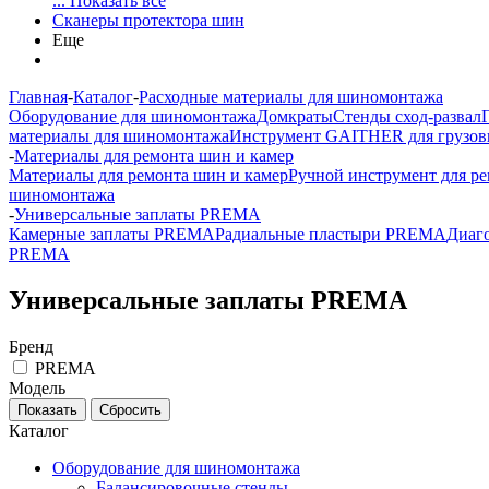
... Показать все
Сканеры протектора шин
Еще
Главная
-
Каталог
-
Расходные материалы для шиномонтажа
Оборудование для шиномонтажа
Домкраты
Стенды сход-развал
материалы для шиномонтажа
Инструмент GAITHER для грузов
-
Материалы для ремонта шин и камер
Материалы для ремонта шин и камер
Ручной инструмент для р
шиномонтажа
-
Универсальные заплаты PREMA
Камерные заплаты PREMA
Радиальные пластыри PREMA
Диаг
PREMA
Универсальные заплаты PREMA
Бренд
PREMA
Модель
Каталог
Оборудование для шиномонтажа
Балансировочные стенды