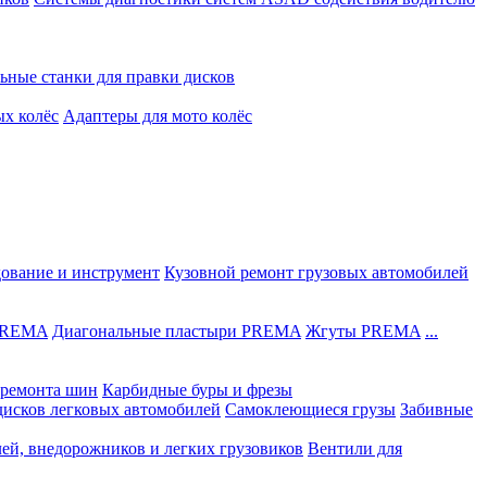
ьные станки для правки дисков
ых колёс
Адаптеры для мото колёс
дование и инструмент
Кузовной ремонт грузовых автомобилей
 PREMA
Диагональные пластыри PREMA
Жгуты PREMA
...
ремонта шин
Карбидные буры и фрезы
дисков легковых автомобилей
Самоклеющиеся грузы
Забивные
лей, внедорожников и легких грузовиков
Вентили для