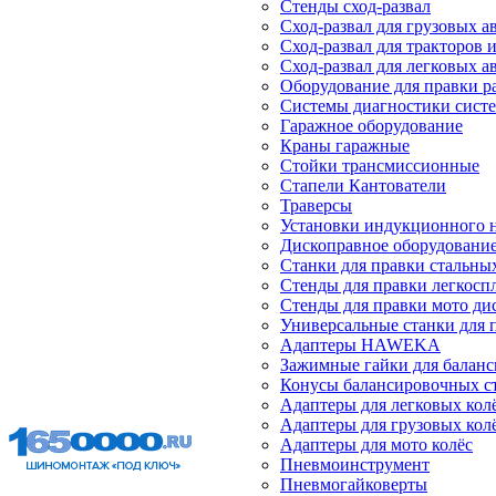
Стенды сход-развал
Сход-развал для грузовых 
Сход-развал для тракторов 
Сход-развал для легковых 
Оборудование для правки р
Системы диагностики сист
Гаражное оборудование
Краны гаражные
Стойки трансмиссионные
Стапели Кантователи
Траверсы
Установки индукционного 
Дископравное оборудовани
Станки для правки стальны
Стенды для правки легкосп
Стенды для правки мото ди
Универсальные станки для 
Адаптеры HAWEKA
Зажимные гайки для балан
Конусы балансировочных с
Адаптеры для легковых кол
Адаптеры для грузовых кол
Адаптеры для мото колёс
Пневмоинструмент
Пневмогайковерты