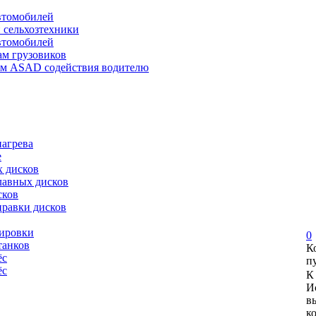
автомобилей
и сельхозтехники
автомобилей
ам грузовиков
ем ASAD содействия водителю
нагрева
е
х дисков
лавных дисков
сков
правки дисков
сировки
0
танков
К
ёс
п
ёс
К
И
в
к