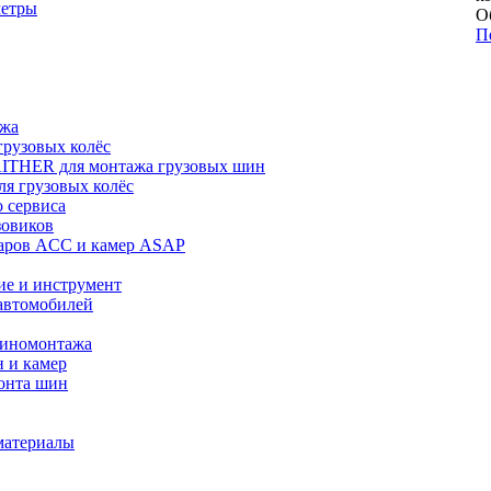
метры
О
П
ажа
рузовых колёс
ITHER для монтажа грузовых шин
я грузовых колёс
 сервиса
зовиков
даров ACC и камер ASAP
ие и инструмент
автомобилей
шиномонтажа
 и камер
онта шин
материалы