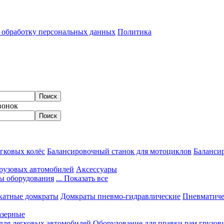
а обработку персональных данных
Политика
вонок
гковых колёс
Балансировочный станок для мотоциклов
Балансир
грузовых автомобилей
Аксессуары
ы оборудования
... Показать все
катные домкраты
Домкраты пневмо-гидравлические
Пневматиче
азерные
 для легковых автомобилей
Оборудование для правки рам грузов