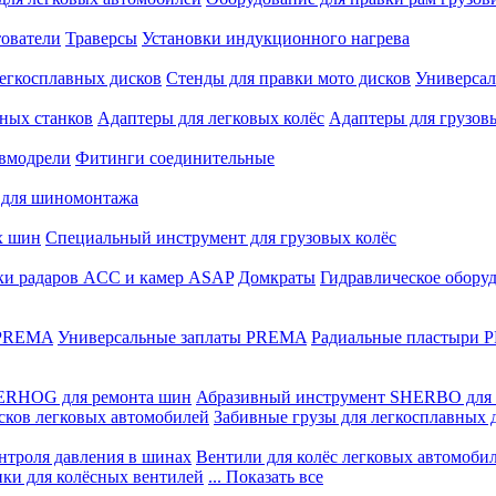
ователи
Траверсы
Установки индукционного нагрева
егкосплавных дисков
Стенды для правки мото дисков
Универсал
ных станков
Адаптеры для легковых колёс
Адаптеры для грузов
вмодрели
Фитинги соединительные
 для шиномонтажа
х шин
Специальный инструмент для грузовых колёс
ки радаров ACC и камер ASAP
Домкраты
Гидравлическое обору
 PREMA
Универсальные заплаты PREMA
Радиальные пластыри
ERHOG для ремонта шин
Абразивный инструмент SHERBO для 
сков легковых автомобилей
Забивные грузы для легкосплавных 
нтроля давления в шинах
Вентили для колёс легковых автомоби
ики для колёсных вентилей
... Показать все