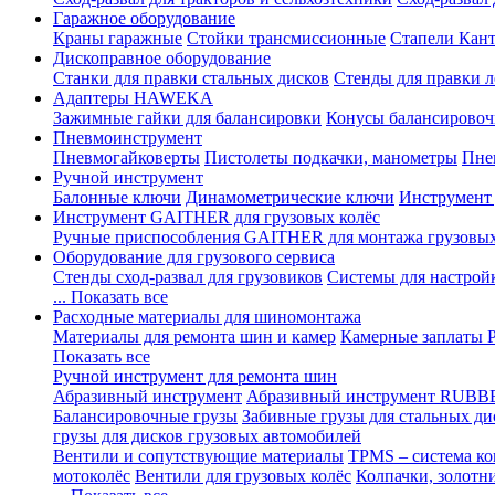
Гаражное оборудование
Краны гаражные
Стойки трансмиссионные
Стапели Кант
Дископравное оборудование
Станки для правки стальных дисков
Стенды для правки л
Адаптеры HAWEKA
Зажимные гайки для балансировки
Конусы балансировоч
Пневмоинструмент
Пневмогайковерты
Пистолеты подкачки, манометры
Пне
Ручной инструмент
Балонные ключи
Динамометрические ключи
Инструмент
Инструмент GAITHER для грузовых колёс
Ручные приспособления GAITHER для монтажа грузовы
Оборудование для грузового сервиса
Стенды сход-развал для грузовиков
Системы для настрой
... Показать все
Расходные материалы для шиномонтажа
Материалы для ремонта шин и камер
Камерные заплаты
Показать все
Ручной инструмент для ремонта шин
Абразивный инструмент
Абразивный инструмент RUBB
Балансировочные грузы
Забивные грузы для стальных ди
грузы для дисков грузовых автомобилей
Вентили и сопутствующие материалы
TPMS – система ко
мотоколёс
Вентили для грузовых колёс
Колпачки, золотн